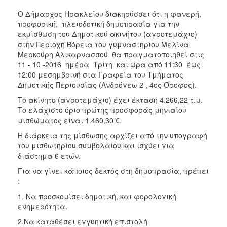
2018
Ο Δήμαρχος Ηρακλείου διακηρύσσει ότι η φανερή,
2017
προφορική, πλειοδοτική δημοπρασία για την
2016
εκμίσθωση του Δημοτικού ακινήτου (αγροτεμάχιο)
στην Περιοχή Βόρεια του γυμναστηρίου Μελίνα
2015
Μερκούρη Αλικαρνασσού θα πραγματοποιηθεί στις
2013
11 - 10 -2016 ημέρα Τρίτη και ώρα από 11:30 έως
12:00 μεσημβρινή στα Γραφεία του Τμήματος
Δημοτικής Περιουσίας (Ανδρόγεω 2 , 4ος Όροφος).
Το ακίνητο (αγροτεμάχιο) έχει έκταση 4.266,22 τ.μ.
Το ελάχιστο όριο πρώτης προσφοράς μηνιαίου
ΔΗΜΟΤΗΣ
μισθώματος είναι 1.460,30 €.
ΕΠΙΣΚΕΠΤΗΣ
Η διάρκεια της μίσθωσης αρχίζει από την υπογραφή
του μισθωτηρίου συμβολαίου και ισχύει για
διάστημα 6 ετών.
ΗΡΑΚΛΕΙΟ
ΓΙΑ...
Για να γίνει κάποιος δεκτός στη δημοπρασία, πρέπει
:
1. Να προσκομίσει δημοτική, και φορολογική
ενημερότητα.
2.Να καταθέσει εγγυητική επιστολή