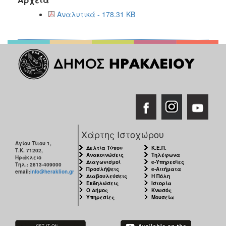
Αναλυτικά - 178.31 KB
Χάρτης Ιστοχώρου
Αγίου Τίτου 1,
Δελτία Τύπου
Κ.Ε.Π.
Τ.Κ. 71202,
Ανακοινώσεις
Τηλέφωνα
Ηράκλειο
Διαγωνισμοί
e-Υπηρεσίες
Τηλ.: 2813-409000
Προσλήψεις
e-Αιτήματα
email:
info@heraklion.gr
Διαβουλεύσεις
Η Πόλη
Εκδηλώσεις
Ιστορία
Ο Δήμος
Κνωσός
Υπηρεσίες
Μουσεία