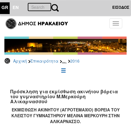
GR
EN
ΕΙΣΟΔΟΣ
ΕΠΙΚΑΙΡΟΤΗΤΑ
Toggle
navigati
Διακηρύξεις
-
Δημοπρασίες
Αρχείο
...
Αρχική
Επικαιρότητα
2016
2026
2025
2024
2023
Πρόσκληση για εκμίσθωση ακινήτου βόρεια
του γυμναστηρίου Μ.Μερκούρη
2022
Αλικαρνασσού
2021
ΕΚΜΙΣΘΩΣΗ ΑΚΙΝΗΤΟΥ (ΑΓΡΟΤΕΜΑΧΙΟ) ΒΟΡΕΙΑ ΤΟΥ
2020
ΚΛΕΙΣΤΟΥ ΓΥΜΝΑΣΤΗΡΙΟΥ ΜΕΛΙΝΑ ΜΕΡΚΟΥΡΗ ΣΤΗΝ
ΑΛΙΚΑΡΝΑΣΣΟ.
2019