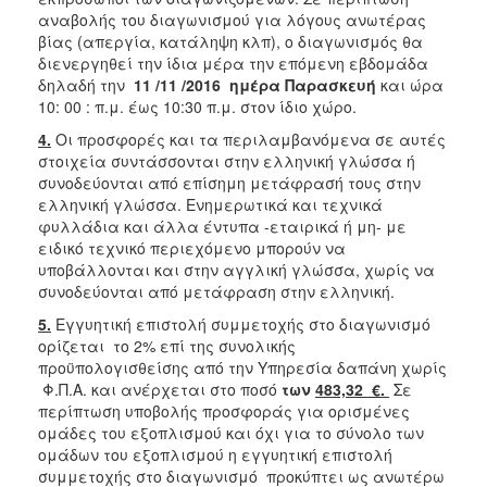
αναβολής του διαγωνισμού για λόγους ανωτέρας
βίας (απεργία, κατάληψη κλπ), ο διαγωνισμός θα
διενεργηθεί την ίδια μέρα την επόμενη εβδομάδα
δηλαδή την
11 /11 /2016 ημέρα Παρασκευή
και ώρα
10: 00 : π.μ. έως 10:30 π.μ. στον ίδιο χώρο.
4.
Οι προσφορές και τα περιλαμβανόμενα σε αυτές
στοιχεία συντάσσονται στην ελληνική γλώσσα ή
συνοδεύονται από επίσημη μετάφρασή τους στην
ελληνική γλώσσα. Ενημερωτικά και τεχνικά
φυλλάδια και άλλα έντυπα -εταιρικά ή μη- με
ειδικό τεχνικό περιεχόμενο μπορούν να
υποβάλλονται και στην αγγλική γλώσσα, χωρίς να
συνοδεύονται από μετάφραση στην ελληνική.
5.
Εγγυητική επιστολή συμμετοχής στο διαγωνισμό
ορίζεται το 2% επί της συνολικής
προϋπολογισθείσης από την Υπηρεσία δαπάνη χωρίς
Φ.Π.Α. και ανέρχεται στο ποσό
των
483,32 €.
Σε
περίπτωση υποβολής προσφοράς για ορισμένες
ομάδες του εξοπλισμού και όχι για το σύνολο των
ομάδων του εξοπλισμού η εγγυητική επιστολή
συμμετοχής στο διαγωνισμό προκύπτει ως ανωτέρω