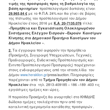
τιμής της προσφοράς προς τη βαθμολογία της
βάση κριτηρίων
προϋπολογισμού δαπάνης είναι
29.965,84 €
με το Φ.Π.Α. 24%
και θα γίνει σε βάρος
της πίστωσης του προϋπολογισμού του Δήμου
Ηρακλείου έτους 2016 με
Κ.Α 20-7135.076
τίτλο:
«
Προμήθεια και Εγκατάσταση Ολοκληρωμένου
Συστήματος Ελέγχου Εισροών –Εκροών Καυσίμων
Κίνησης στο Δημοτικού Πρατήριο Καυσίμων του
Δήμου Ηρακλείου
».
2
.
Τα έγγραφα πού αφορούν την προμήθεια
(Προκήρυξη, Συγγραφή Υποχρεώσεων, Τεχνικές
Προδιαγραφές, Ενδεικτικός Προϋπολογισμός και
Έντυπο Προϋπολογισμού Προσφοράς) παρέχονται
στους ενδιαφερόμενους από την ιστοσελίδα του
Δήμου
www.heraklion.gr
/press/auction. Πληροφορίες
παρέχονται από το
Τμήμα Προμηθειών του Δήμου
Ηρακλείου
στα τηλ. 2813-409185 – 186 –189 -403 τις
εργάσιμες ημέρες και ώρες.
Η παρούσα Προκήρυξη θα αναρτηθεί στο ΚΗΜΔΗΣ
δώδεκα ημέρες τουλάχιστον πριν από την
καταλυτική ημερομηνία κατάθεσης προσφορών .