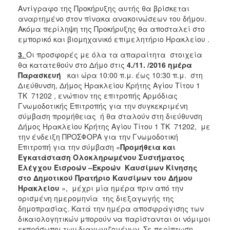
Αντίγραφο της Προκήρυξης αυτής θα βρίσκεται
αναρτημένο στον πίνακα ανακοινώσεων του δήμου.
Ακόμα περίληψη της Προκήρυξης θα αποσταλεί στο
εμπορικό και βιομηχανικό επιμελητήριο Ηρακλείου .
3
.
Οι προσφορές με όλα τα απαραίτητα στοιχεία
θα κατατεθούν στο Δήμο στις
4./11. /2016 ημέρα
Παρασκευή
και ώρα 10:00 π.μ. έως 10:30 π.μ. στη
Διεύθυνση, Δήμος Ηρακλείου Κρήτης Αγίου Τίτου 1
ΤΚ 71202 , ενώπιον της επιτροπής Αρμόδιας
Γνωμοδοτικής Επιτροπής για την συγκεκριμένη
σύμβαση προμήθειας ή θα σταλούν στη διεύθυνση
Δήμος Ηρακλείου Κρήτης Αγίου Τίτου 1 ΤΚ 71202, με
την ένδειξη ΠΡΟΣΦΟΡΑ για την Γνωμοδοτική
Επιτροπή για την σύμβαση «
Προμήθεια και
Εγκατάσταση Ολοκληρωμένου Συστήματος
Ελέγχου Εισροών –Εκροών Καυσίμων Κίνησης
στο Δημοτικού Πρατήριο Καυσίμων του Δήμου
Ηρακλείου
», μέχρι μία ημέρα πριν από την
ορισμένη ημερομηνία της διεξαγωγής της
δημοπρασίας. Κατά την ημέρα αποσφράγισης των
δικαιολογητικών μπορούν να παρίστανται οι νόμιμοι
εκπρόσωποι των διαγωνιζομένων. Σε περίπτωση