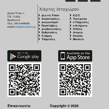
Χάρτης Ιστοχώρου
Αγίου Τίτου 1,
Δελτία Τύπου
Κ.Ε.Π.
Τ.Κ. 71202,
Ανακοινώσεις
Τηλέφωνα
Ηράκλειο
Διαγωνισμοί
e-Υπηρεσίες
Τηλ.: 2813-409000
Προσλήψεις
e-Αιτήματα
email:
info@heraklion.gr
Διαβουλεύσεις
Η Πόλη
Εκδηλώσεις
Ιστορία
Ο Δήμος
Κνωσός
Υπηρεσίες
Μουσεία
Επικοινωνία
Copyright © 2026