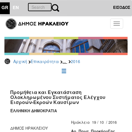
GR
EN
ΕΙΣΟΔΟΣ
ΕΠΙΚΑΙΡΟΤΗΤΑ
Toggle
navigati
Διακηρύξεις
-
Δημοπρασίες
Αρχείο
...
Αρχική
Επικαιρότητα
2016
2026
2025
2024
2023
Προμήθεια και Εγκατάσταση
Ολοκληρωμένου Συστήματος Ελέγχου
2022
Εισροών-Εκροών Καυσίμων
2021
Ε
ΛΛΗΝΙΚΗ ΔΗΜΟΚΡΑΤΙΑ
2020
Ηράκλειο 19 / 10 / 2016
2019
ΔΗΜΟΣ ΗΡΑΚΛΕΙΟΥ
A
ρ. Πρωτ. Προκήρυξης