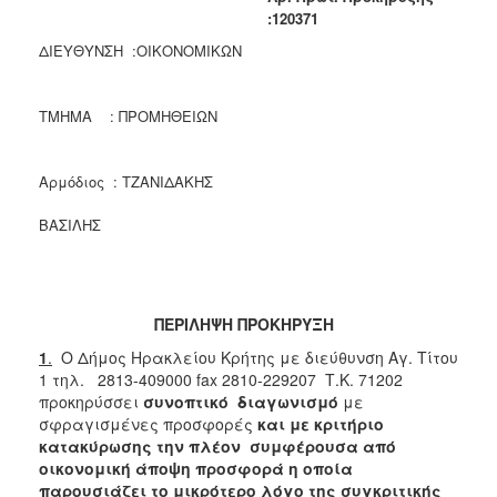
2018
:120371
2017
ΔΙΕΥΘΥΝΣΗ :ΟΙΚΟΝΟΜΙΚΩΝ
2016
2015
ΤΜΗΜΑ : ΠΡΟΜΗΘΕΙΩΝ
2013
Αρμόδιος : ΤΖΑΝΙΔΑΚΗΣ
ΒΑΣΙΛΗΣ
ΔΗΜΟΤΗΣ
ΕΠΙΣΚΕΠΤΗΣ
ΠΕΡΙΛΗΨΗ ΠΡΟΚΗΡΥΞΗ
ΗΡΑΚΛΕΙΟ
1
.
Ο Δήμος Ηρακλείου Κρήτης με διεύθυνση Αγ. Τίτου
ΓΙΑ...
1 τηλ. 2813-409000 fax 2810-229207 Τ.Κ. 71202
προκηρύσσει
συνοπτικό διαγωνισμό
με
σφραγισμένες προσφορές
και με κριτήριο
κατακύρωσης την πλέον συμφέρουσα από
οικονομική άποψη προσφορά η οποία
παρουσιάζει το μικρότερο λόγο της συγκριτικής