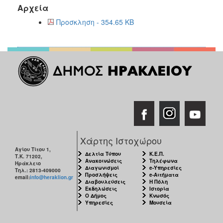
2018
Αρχεία
2017
Προσκληση - 354.65 KB
2016
2015
2013
ΔΗΜΟΤΗΣ
ΕΠΙΣΚΕΠΤΗΣ
Χάρτης Ιστοχώρου
Αγίου Τίτου 1,
ΗΡΑΚΛΕΙΟ
Δελτία Τύπου
Κ.Ε.Π.
Τ.Κ. 71202,
Ανακοινώσεις
Τηλέφωνα
ΓΙΑ...
Ηράκλειο
Διαγωνισμοί
e-Υπηρεσίες
Τηλ.: 2813-409000
Προσλήψεις
e-Αιτήματα
email:
info@heraklion.gr
Διαβουλεύσεις
Η Πόλη
Εκδηλώσεις
Ιστορία
Ο Δήμος
Κνωσός
Υπηρεσίες
Μουσεία