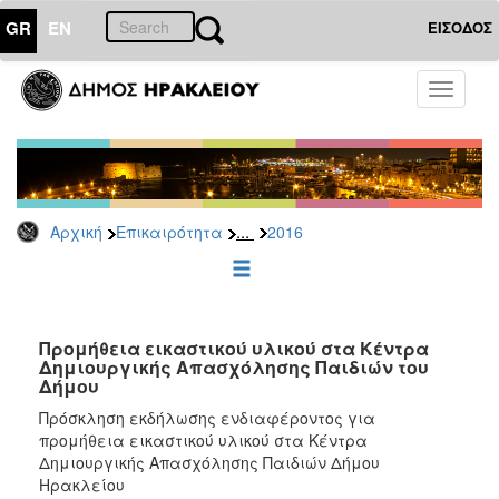
GR
EN
ΕΙΣΟΔΟΣ
ΕΠΙΚΑΙΡΟΤΗΤΑ
Toggle
navigati
Διακηρύξεις
-
Δημοπρασίες
Αρχείο
...
Αρχική
Επικαιρότητα
2016
2026
2025
2024
2023
Προμήθεια εικαστικού υλικού στα Κέντρα
Δημιουργικής Απασχόλησης Παιδιών του
2022
Δήμου
2021
Πρόσκληση εκδήλωσης ενδιαφέροντος για
2020
προμήθεια εικαστικού υλικού στα Κέντρα
Δημιουργικής Απασχόλησης Παιδιών Δήμου
2019
Ηρακλείου