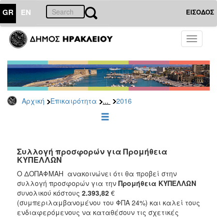
GR
EN
ΕΙΣΟΔΟΣ
ΕΠΙΚΑΙΡΟΤΗΤΑ
Toggle
navigati
Διακηρύξεις
-
Δημοπρασίες
Αρχείο
...
Αρχική
Επικαιρότητα
2016
2026
2025
2024
2023
Συλλογή προσφορών για Προμήθεια
ΚΥΠΕΛΛΩΝ
2022
Ο ΔΟΠΑΦΜΑΗ ανακοινώνει ότι θα προβεί στην
2021
συλλογή προσφορών για την
Προμήθεια ΚΥΠΕΛΛΩΝ
2020
συνολικού κόστους
2.393,82
€
(συμπεριλαμβανομένου του ΦΠΑ 24%) και καλεί τους
2019
ενδιαφερόμενους να καταθέσουν τις σχετικές