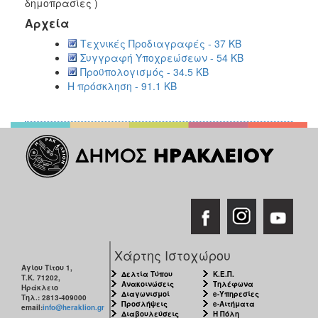
δημοπρασίες )
Αρχεία
Τεχνικές Προδιαγραφές - 37 KB
Συγγραφή Υποχρεώσεων - 54 KB
Προϋπολογισμός - 34.5 KB
Η πρόσκληση - 91.1 KB
Χάρτης Ιστοχώρου
Αγίου Τίτου 1,
Δελτία Τύπου
Κ.Ε.Π.
Τ.Κ. 71202,
Ανακοινώσεις
Τηλέφωνα
Ηράκλειο
Διαγωνισμοί
e-Υπηρεσίες
Τηλ.: 2813-409000
Προσλήψεις
e-Αιτήματα
email:
info@heraklion.gr
Διαβουλεύσεις
Η Πόλη