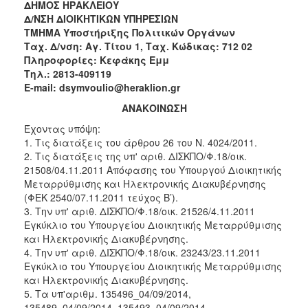
2018
ΔΗΜΟΣ ΗΡΑΚΛΕΙΟΥ
Δ/ΝΣΗ ΔΙΟΙΚΗΤΙΚΩΝ ΥΠΗΡΕΣΙΩΝ
2017
ΤΜΗΜΑ Υποστήριξης Πολιτικών Οργάνων
2016
Ταχ. Δ/νση: Αγ. Τίτου 1, Ταχ. Κώδικας: 712 02
Πληροφορίες: Κεφάκης Εμμ
2015
Τηλ.: 2813-409119
2013
E-mail: dsymvoulio@heraklion.gr
ΑΝΑΚΟΙΝΩΣΗ
Έχοντας υπόψη:
1. Τις διατάξεις του άρθρου 26 του Ν. 4024/2011.
ΔΗΜΟΤΗΣ
2. Τις διατάξεις της υπ' αριθ. ΔΙΣΚΠΟ/Φ.18/οικ.
21508/04.11.2011 Απόφασης του Υπουργού Διοικητικής
ΕΠΙΣΚΕΠΤΗΣ
Μεταρρύθμισης και Ηλεκτρονικής Διακυβέρνησης
(ΦΕΚ 2540/07.11.2011 τεύχος Β’).
3. Την υπ' αριθ. ΔΙΣΚΠΟ/Φ.18/οικ. 21526/4.11.2011
ΗΡΑΚΛΕΙΟ
ΓΙΑ...
Εγκύκλιο του Υπουργείου Διοικητικής Μεταρρύθμισης
και Ηλεκτρονικής Διακυβέρνησης.
4. Την υπ' αριθ. ΔΙΣΚΠΟ/Φ.18/οικ. 23243/23.11.2011
Εγκύκλιο του Υπουργείου Διοικητικής Μεταρρύθμισης
και Ηλεκτρονικής Διακυβέρνησης.
5. Τα υπ'αριθμ. 135496_04/09/2014,
135489_04/09/2014, 135493_04/09/2014,