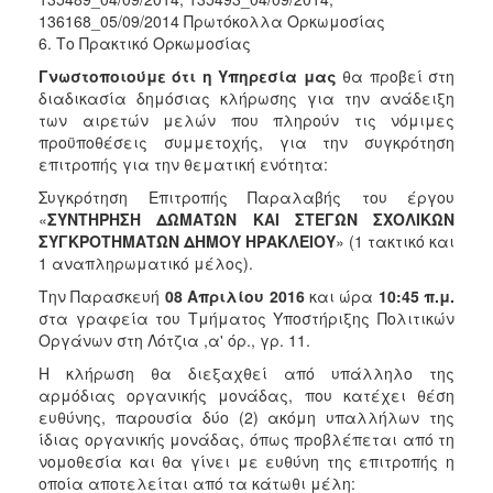
136168_05/09/2014 Πρωτόκολλα Ορκωμοσίας
6. Το Πρακτικό Ορκωμοσίας
Γνωστοποιούμε ότι η Υπηρεσία μας
θα προβεί στη
διαδικασία δημόσιας κλήρωσης για την ανάδειξη
των αιρετών μελών που πληρούν τις νόμιμες
προϋποθέσεις συμμετοχής, για την συγκρότηση
επιτροπής για την θεματική ενότητα:
Συγκρότηση Επιτροπής Παραλαβής του έργου
«
ΣΥΝΤΗΡΗΣΗ ΔΩΜΑΤΩΝ ΚΑΙ ΣΤΕΓΩΝ ΣΧΟΛΙΚΩΝ
ΣΥΓΚΡΟΤΗΜΑΤΩΝ ΔΗΜΟΥ ΗΡΑΚΛΕΙΟΥ
» (1 τακτικό και
1 αναπληρωματικό μέλος).
Την Παρασκευή
08 Απριλίου 2016
και ώρα
10:45 π.μ.
στα γραφεία του Τμήματος Υποστήριξης Πολιτικών
Οργάνων στη Λότζια ,α' όρ., γρ. 11.
Η κλήρωση θα διεξαχθεί από υπάλληλο της
αρμόδιας οργανικής μονάδας, που κατέχει θέση
ευθύνης, παρουσία δύο (2) ακόμη υπαλλήλων της
ίδιας οργανικής μονάδας, όπως προβλέπεται από τη
νομοθεσία και θα γίνει με ευθύνη της επιτροπής η
οποία αποτελείται από τα κάτωθι μέλη: