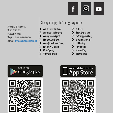
Χάρτης Ιστοχώρου
Αγίου Τίτου 1,
Δελτία Τύπου
Κ.Ε.Π.
Τ.Κ. 71202,
Ανακοινώσεις
Τηλέφωνα
Ηράκλειο
Διαγωνισμοί
e-Υπηρεσίες
Τηλ.: 2813-409000
Προσλήψεις
e-Αιτήματα
email:
info@heraklion.gr
Διαβουλεύσεις
Η Πόλη
Εκδηλώσεις
Ιστορία
Ο Δήμος
Κνωσός
Υπηρεσίες
Μουσεία