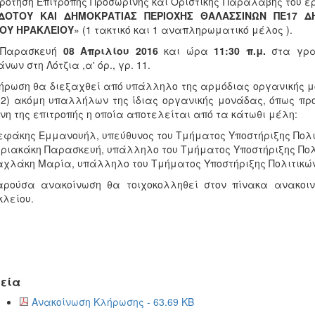
ρότηση Επιτροπής Προσωρινής και Οριστικής Παραλαβής του έ
ΔΟΤΟΥ ΚΑΙ ΔΗΜΟΚΡΑΤΙΑΣ ΠΕΡΙΟΧΗΣ ΘΑΛΑΣΣΙΝΩΝ ΠΕ17 Δ
ΟΥ ΗΡΑΚΛΕΙΟΥ
» (1 τακτικό και 1 αναπληρωματικό μέλος ).
 Παρασκευή
08 Απριλίου 2016
και ώρα
11:30 π.μ.
στα γραφ
νων στη Λότζια ,α' όρ., γρ. 11.
ήρωση θα διεξαχθεί από υπάλληλο της αρμόδιας οργανικής μ
(2) ακόμη υπαλλήλων της ίδιας οργανικής μονάδας, όπως πρ
νη της επιτροπής η οποία αποτελείται από τα κάτωθι μέλη:
εφάκης Εμμανουήλ, υπεύθυνος του Τμήματος Υποστήριξης Πολ
υριακάκη Παρασκευή, υπάλληλο του Τμήματος Υποστήριξης Πο
αχλάκη Μαρία, υπάλληλο του Τμήματος Υποστήριξης Πολιτικ
αρούσα ανακοίνωση θα τοιχοκολληθεί στον πίνακα ανακοι
λείου.
εία
Ανακοίνωση Κλήρωσης - 63.69 KB