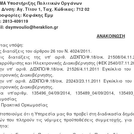
ΜΑ Υποστήριξης Πολιτικών Οργάνων
 Δ/νση: Αγ. Τίτου 1, Ταχ. Κώδικας: 712 02
ροφορίες: Κεφάκης Εμμ
: 2813-409119
il: dsymvoulio@heraklion.gr
ΑΝΑΚΟΙΝΩΣΗ
τας υπόψη:
ις διατάξεις του άρθρου 26 του Ν. 4024/2011.
ις διατάξεις της υπ' αριθ. ΔΙΣΚΠΟ/Φ.18/οικ. 21508/04.1
ρρύθμισης και Ηλεκτρονικής Διακυβέρνησης (ΦΕΚ 2540/07.11.20
ην υπ' αριθ. ΔΙΣΚΠΟ/Φ.18/οικ. 21526/4.11.2011 Εγκύκλιο το
τρονικής Διακυβέρνησης.
ην υπ' αριθ. ΔΙΣΚΠΟ/Φ.18/οικ. 23243/23.11.2011 Εγκύκλιο το
τρονικής Διακυβέρνησης.
α υπ'αριθμ. 135496_04/09/2014, 135489_04/09/2014, 135493
ωμοσίας
ο Πρακτικό Ορκωμοσίας
τοποιούμε ότι η Υπηρεσία μας θα προβεί στη διαδικασία δημό
ν που πληρούν τις νόμιμες προϋποθέσεις συμμετοχής, για 
ητα: