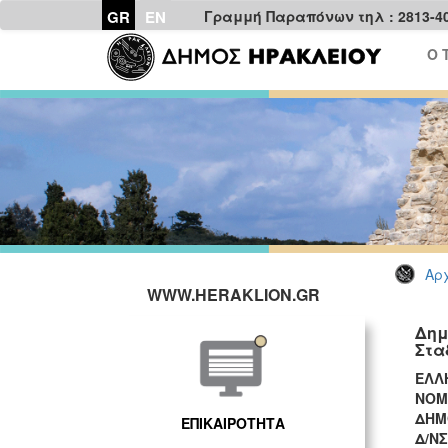
GR
EN
Γραμμή Παραπόνων τηλ : 2813-4
Ο 
Αρχ
WWW.HERAKLION.GR
Δημ
Σταδ
ΕΛ
ΝΟ
ΔΗΜ
ΕΠΙΚΑΙΡΟΤΗΤΑ
Δ/ΝΣ