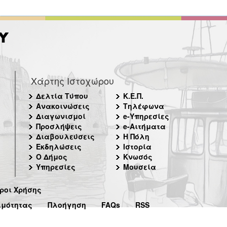
Χάρτης Ιστοχώρου
Δελτία Τύπου
Κ.Ε.Π.
Ανακοινώσεις
Τηλέφωνα
Διαγωνισμοί
e-Υπηρεσίες
Προσλήψεις
e-Αιτήματα
Διαβουλεύσεις
Η Πόλη
Εκδηλώσεις
Ιστορία
Ο Δήμος
Κνωσός
Υπηρεσίες
Μουσεία
ροι Χρήσης
ιμότητας
Πλοήγηση
FAQs
RSS