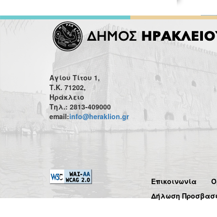
Αγίου Τίτου 1,
Τ.Κ. 71202,
Ηράκλειο
Τηλ.: 2813-409000
email:
info@heraklion.gr
Επικοινωνία
Ό
Δήλωση Προσβασ