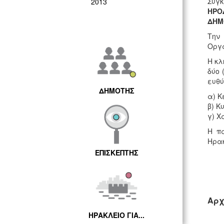
Συγκ
2013
ΗΡΟ
ΔΗΜ
Την
Οργά
Η κλ
δύο 
ευθύ
ΔΗΜΟΤΗΣ
α) Κ
β) Κ
γ) Χ
Η π
Ηρακ
ΕΠΙΣΚΕΠΤΗΣ
Αρχ
ΗΡΑΚΛΕΙΟ ΓΙΑ...