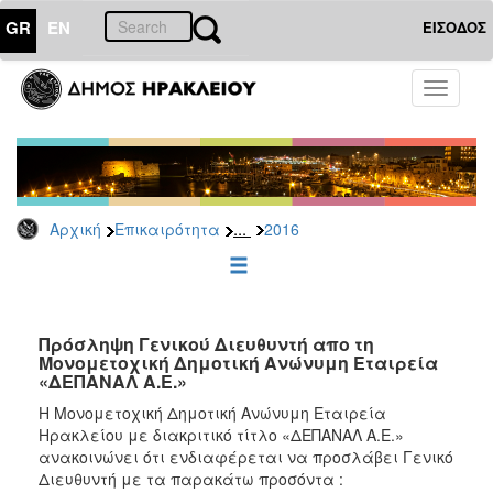
GR
EN
ΕΙΣΟΔΟΣ
ΕΠΙΚΑΙΡΟΤΗΤΑ
Toggle
navigati
Διακηρύξεις
-
Δημοπρασίες
Αρχείο
...
Αρχική
Επικαιρότητα
2016
2026
2025
2024
2023
Πρόσληψη Γενικού Διευθυντή απο τη
Μονομετοχική Δημοτική Ανώνυμη Εταιρεία
2022
«ΔΕΠΑΝΑΛ Α.Ε.»
2021
Η Μονομετοχική Δημοτική Ανώνυμη Εταιρεία
2020
Ηρακλείου με διακριτικό τίτλο «ΔΕΠΑΝΑΛ Α.Ε.»
ανακοινώνει ότι ενδιαφέρεται να προσλάβει Γενικό
2019
Διευθυντή με τα παρακάτω προσόντα :