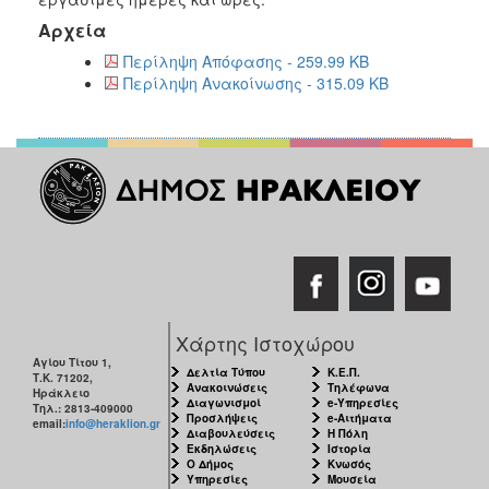
Αρχεία
Περίληψη Απόφασης - 259.99 KB
Περίληψη Ανακοίνωσης - 315.09 KB
Χάρτης Ιστοχώρου
Αγίου Τίτου 1,
Δελτία Τύπου
Κ.Ε.Π.
Τ.Κ. 71202,
Ανακοινώσεις
Τηλέφωνα
Ηράκλειο
Διαγωνισμοί
e-Υπηρεσίες
Τηλ.: 2813-409000
Προσλήψεις
e-Αιτήματα
email:
info@heraklion.gr
Διαβουλεύσεις
Η Πόλη
Εκδηλώσεις
Ιστορία
Ο Δήμος
Κνωσός
Υπηρεσίες
Μουσεία