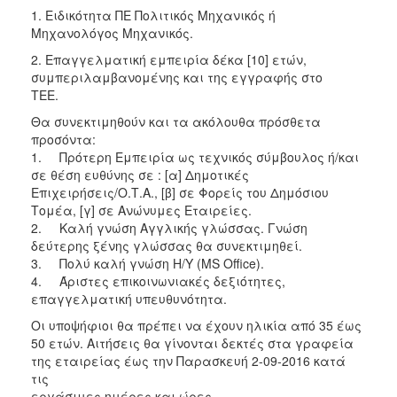
2018
1. Ειδικότητα ΠΕ Πολιτικός Μηχανικός ή
2017
Μηχανολόγος Μηχανικός.
2016
2. Επαγγελματική εμπειρία δέκα [10] ετών,
συμπεριλαμβανομένης και της εγγραφής στο
2015
ΤΕΕ.
2013
Θα συνεκτιμηθούν και τα ακόλουθα πρόσθετα
προσόντα:
1. Πρότερη Εμπειρία ως τεχνικός σύμβουλος ή/και
σε θέση ευθύνης σε : [α] Δημοτικές
Επιχειρήσεις/Ο.Τ.Α., [β] σε Φορείς του Δημόσιου
ΔΗΜΟΤΗΣ
Τομέα, [γ] σε Ανώνυμες Εταιρείες.
2. Καλή γνώση Αγγλικής γλώσσας. Γνώση
ΕΠΙΣΚΕΠΤΗΣ
δεύτερης ξένης γλώσσας θα συνεκτιμηθεί.
3. Πολύ καλή γνώση Η/Υ (MS Office).
ΗΡΑΚΛΕΙΟ
4. Άριστες επικοινωνιακές δεξιότητες,
ΓΙΑ...
επαγγελματική υπευθυνότητα.
Οι υποψήφιοι θα πρέπει να έχουν ηλικία από 35 έως
50 ετών. Αιτήσεις θα γίνονται δεκτές στα γραφεία
της εταιρείας έως την Παρασκευή 2-09-2016 κατά
τις
εργάσιμες ημέρες και ώρες.