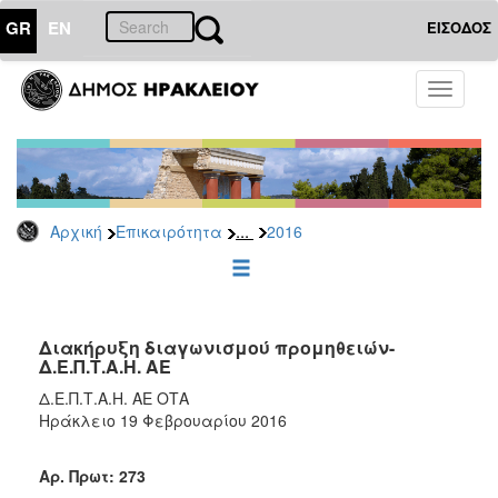
GR
EN
ΕΙΣΟΔΟΣ
ΕΠΙΚΑΙΡΟΤΗΤΑ
Toggle
navigati
Διακηρύξεις
-
Δημοπρασίες
Αρχείο
...
Αρχική
Επικαιρότητα
2016
2026
2025
2024
2023
Διακήρυξη διαγωνισμού προμηθειών-
Δ.Ε.Π.Τ.Α.Η. ΑΕ
2022
Δ.Ε.Π.Τ.Α.Η. ΑΕ ΟΤΑ
2021
Ηράκλειο 19 Φεβρουαρίου 2016
2020
2019
Αρ. Πρωτ: 273