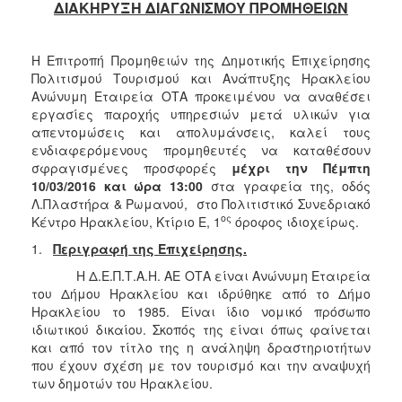
2018
ΔΙΑΚΗΡΥΞΗ ΔΙΑΓΩΝΙΣΜΟΥ ΠΡΟΜΗΘΕΙΩΝ
2017
2016
Η Επιτροπή Προμηθειών της Δημοτικής Επιχείρησης
Πολιτισμού Τουρισμού και Ανάπτυξης Ηρακλείου
2015
Ανώνυμη Εταιρεία ΟΤΑ προκειμένου να αναθέσει
2013
εργασίες παροχής υπηρεσιών μετά υλικών για
απεντομώσεις και απολυμάνσεις, καλεί τους
ενδιαφερόμενους προμηθευτές να καταθέσουν
σφραγισμένες προσφορές
μέχρι την Πέμπτη
10/03/2016 και ώρα 13:00
στα γραφεία της, οδός
ΔΗΜΟΤΗΣ
Λ.Πλαστήρα & Ρωμανού, στο Πολιτιστικό Συνεδριακό
ος
Κέντρο Ηρακλείου, Κτίριο Ε, 1
όροφος ιδιοχείρως.
ΕΠΙΣΚΕΠΤΗΣ
1.
Περιγραφή της Επιχείρησης.
Η Δ.Ε.Π.Τ.Α.Η. ΑΕ ΟΤΑ είναι Ανώνυμη Εταιρεία
ΗΡΑΚΛΕΙΟ
ΓΙΑ...
του Δήμου Ηρακλείου και ιδρύθηκε από το Δήμο
Ηρακλείου το 1985. Είναι ίδιο νομικό πρόσωπο
ιδιωτικού δικαίου. Σκοπός της είναι όπως φαίνεται
και από τον τίτλο της η ανάληψη δραστηριοτήτων
που έχουν σχέση με τον τουρισμό και την αναψυχή
των δημοτών του Ηρακλείου.