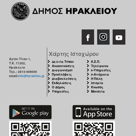
Χάρτης Ιστοχώρου
Αγίου Τίτου 1,
Δελτία Τύπου
Κ.Ε.Π.
Τ.Κ. 71202,
Ανακοινώσεις
Τηλέφωνα
Ηράκλειο
Διαγωνισμοί
e-Υπηρεσίες
Τηλ.: 2813-409000
Προσλήψεις
e-Αιτήματα
email:
info@heraklion.gr
Διαβουλεύσεις
Η Πόλη
Εκδηλώσεις
Ιστορία
Ο Δήμος
Κνωσός
Υπηρεσίες
Μουσεία