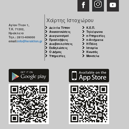
Χάρτης Ιστοχώρου
Αγίου Τίτου 1,
Δελτία Τύπου
Κ.Ε.Π.
Τ.Κ. 71202,
Ανακοινώσεις
Τηλέφωνα
Ηράκλειο
Διαγωνισμοί
e-Υπηρεσίες
Τηλ.: 2813-409000
Προσλήψεις
e-Αιτήματα
email:
info@heraklion.gr
Διαβουλεύσεις
Η Πόλη
Εκδηλώσεις
Ιστορία
Ο Δήμος
Κνωσός
Υπηρεσίες
Μουσεία