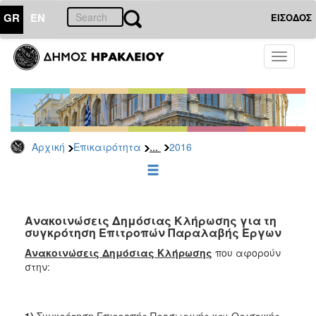
GR
EN
ΕΙΣΟΔΟΣ
ΕΠΙΚΑΙΡΟΤΗΤΑ
Toggle
navigati
Διακηρύξεις
-
Δημοπρασίες
Αρχείο
...
Αρχική
Επικαιρότητα
2016
2026
2025
2024
2023
Ανακοινώσεις Δημόσιας Κλήρωσης για τη
συγκρότηση Επιτροπών Παραλαβής Έργων
2022
Ανακοινώσεις Δημόσιας Κλήρωσης
που αφορούν
2021
στην:
2020
2019
1)
Συγκρότηση Επιτροπής Προσωρινής και Οριστικής