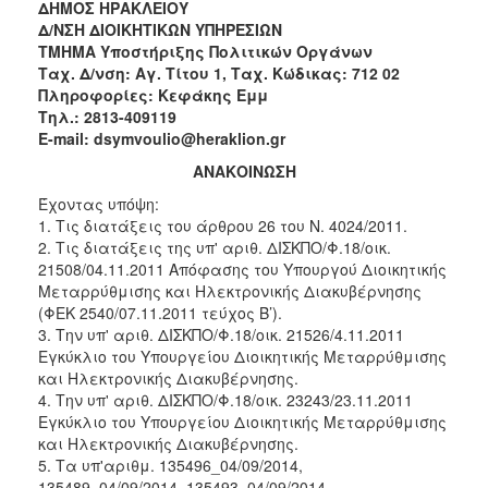
2018
ΔΗΜΟΣ ΗΡΑΚΛΕΙΟΥ
Δ/ΝΣΗ ΔΙΟΙΚΗΤΙΚΩΝ ΥΠΗΡΕΣΙΩΝ
2017
ΤΜΗΜΑ Υποστήριξης Πολιτικών Οργάνων
2016
Ταχ. Δ/νση: Αγ. Τίτου 1, Ταχ. Κώδικας: 712 02
Πληροφορίες: Κεφάκης Εμμ
2015
Τηλ.: 2813-409119
2013
E-mail: dsymvoulio@heraklion.gr
ΑΝΑΚΟΙΝΩΣΗ
Έχοντας υπόψη:
1. Τις διατάξεις του άρθρου 26 του Ν. 4024/2011.
ΔΗΜΟΤΗΣ
2. Τις διατάξεις της υπ' αριθ. ΔΙΣΚΠΟ/Φ.18/οικ.
21508/04.11.2011 Απόφασης του Υπουργού Διοικητικής
ΕΠΙΣΚΕΠΤΗΣ
Μεταρρύθμισης και Ηλεκτρονικής Διακυβέρνησης
(ΦΕΚ 2540/07.11.2011 τεύχος Β’).
3. Την υπ' αριθ. ΔΙΣΚΠΟ/Φ.18/οικ. 21526/4.11.2011
ΗΡΑΚΛΕΙΟ
ΓΙΑ...
Εγκύκλιο του Υπουργείου Διοικητικής Μεταρρύθμισης
και Ηλεκτρονικής Διακυβέρνησης.
4. Την υπ' αριθ. ΔΙΣΚΠΟ/Φ.18/οικ. 23243/23.11.2011
Εγκύκλιο του Υπουργείου Διοικητικής Μεταρρύθμισης
και Ηλεκτρονικής Διακυβέρνησης.
5. Τα υπ'αριθμ. 135496_04/09/2014,
135489_04/09/2014, 135493_04/09/2014,