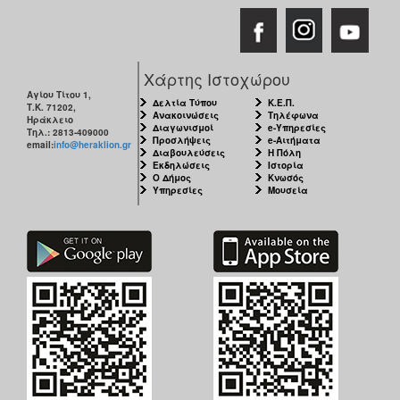
Χάρτης Ιστοχώρου
Αγίου Τίτου 1,
Δελτία Τύπου
Κ.Ε.Π.
Τ.Κ. 71202,
Ανακοινώσεις
Τηλέφωνα
Ηράκλειο
Διαγωνισμοί
e-Υπηρεσίες
Τηλ.: 2813-409000
Προσλήψεις
e-Αιτήματα
email:
info@heraklion.gr
Διαβουλεύσεις
Η Πόλη
Εκδηλώσεις
Ιστορία
Ο Δήμος
Κνωσός
Υπηρεσίες
Μουσεία