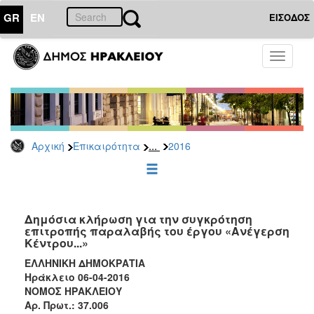
GR
EN
ΕΙΣΟΔΟΣ
ΕΠΙΚΑΙΡΟΤΗΤΑ
Toggle
navigati
Διακηρύξεις
-
Δημοπρασίες
Αρχείο
...
Αρχική
Επικαιρότητα
2016
2026
2025
2024
2023
Δημόσια κλήρωση για την συγκρότηση
επιτροπής παραλαβής του έργου «Ανέγερση
2022
Κέντρου...»
2021
ΕΛΛΗΝΙΚΗ ΔΗΜΟΚΡΑΤΙΑ
2020
Ηράκλειo 06-04-2016
ΝΟΜΟΣ ΗΡΑΚΛΕΙΟΥ
2019
Αρ. Πρωτ.: 37.006