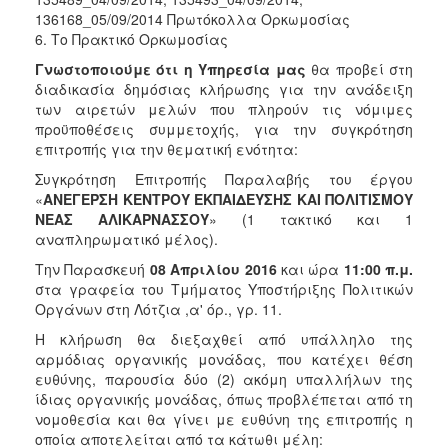
136168_05/09/2014 Πρωτόκολλα Ορκωμοσίας
6. Το Πρακτικό Ορκωμοσίας
Γνωστοποιούμε ότι η Υπηρεσία μας
θα προβεί στη
διαδικασία δημόσιας κλήρωσης για την ανάδειξη
των αιρετών μελών που πληρούν τις νόμιμες
προϋποθέσεις συμμετοχής, για την συγκρότηση
επιτροπής για την θεματική ενότητα:
Συγκρότηση Επιτροπής Παραλαβής του έργου
«
ΑΝΕΓΕΡΣΗ ΚΕΝΤΡΟΥ ΕΚΠΑΙΔΕΥΣΗΣ ΚΑΙ ΠΟΛΙΤΙΣΜΟΥ
ΝΕΑΣ ΑΛΙΚΑΡΝΑΣΣΟΥ
» (1 τακτικό και 1
αναπληρωματικό μέλος).
Την Παρασκευή
08 Απριλίου 2016
και ώρα
11:00 π.μ.
στα γραφεία του Τμήματος Υποστήριξης Πολιτικών
Οργάνων στη Λότζια ,α' όρ., γρ. 11.
Η κλήρωση θα διεξαχθεί από υπάλληλο της
αρμόδιας οργανικής μονάδας, που κατέχει θέση
ευθύνης, παρουσία δύο (2) ακόμη υπαλλήλων της
ίδιας οργανικής μονάδας, όπως προβλέπεται από τη
νομοθεσία και θα γίνει με ευθύνη της επιτροπής η
οποία αποτελείται από τα κάτωθι μέλη: