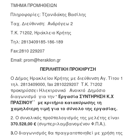
2018
ΤΜΗΜΑ ΠΡΟΜΗΘΕΙΩΝ
2017
Πληροφορίες: Τζανιδάκης Βασίλης
2016
Ταχ. Διεύθυνση: Ανδρόγεω 2
2015
Τ.Κ. 71202, Ηράκλειο Κρήτης
2013
Τηλ: 2813409185-186-189
Fax:2810 229207
Email: prom@heraklion.gr
ΔΗΜΟΤΗΣ
ΠΕΡΙΛΗΠΤΙΚΗ ΠΡΟΚΗΡΥΞΗ
Ο Δήμος Ηρακλείου Κρήτης με διεύθυνση Αγ. Τίτου 1
ΕΠΙΣΚΕΠΤΗΣ
τηλ. 2813409000, fax 2810229207 Τ.Κ. 71202
προκηρύσσει Ηλεκτρονικό Ανοικτό Δημόσιο
ΗΡΑΚΛΕΙΟ
διαγωνισμό για την “
Εργασία ΣΥΝΤΗΡΗΣΗ Κ.Χ
ΓΙΑ...
ΠΡΑΣΙΝΟΥ΄΄ με κριτήριο κατακύρωσης τη
χαμηλότερη τιμή για το σύνολο της εργασίας.
2. Ο συνολικός προϋπολογισμός της μελέτης είναι
370.528,00 €
(συμπεριλαμβανομένου Φ.Π.Α.).
3.
Ο διαγωνισμός θα πραγματοποιηθεί με χρήση της