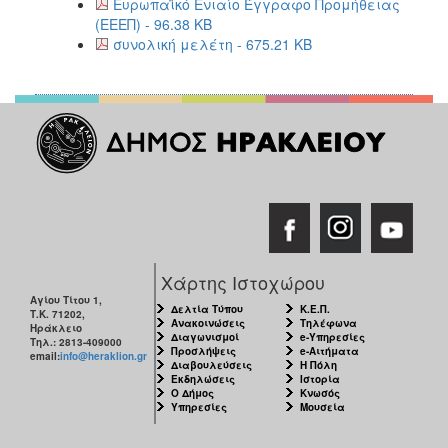
Ευρωπαϊκό Ενιαίο Έγγραφο Προμήθειας
(ΕΕΕΠ) - 96.38 KB
συνολική μελέτη - 675.21 KB
Χάρτης Ιστοχώρου
Αγίου Τίτου 1,
Δελτία Τύπου
Κ.Ε.Π.
Τ.Κ. 71202,
Ανακοινώσεις
Τηλέφωνα
Ηράκλειο
Διαγωνισμοί
e-Υπηρεσίες
Τηλ.: 2813-409000
Προσλήψεις
e-Αιτήματα
email:
info@heraklion.gr
Διαβουλεύσεις
Η Πόλη
Εκδηλώσεις
Ιστορία
Ο Δήμος
Κνωσός
Υπηρεσίες
Μουσεία