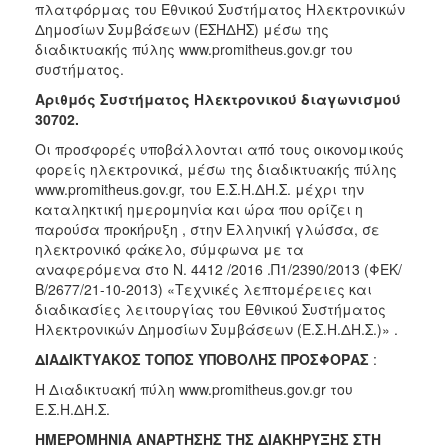
πλατφόρμας του Εθνικού Συστήματος Ηλεκτρονικών
Δημοσίων Συμβάσεων (ΕΣΗΔΗΣ) μέσω της
διαδικτυακής πύλης www.promitheus.gov.gr του
συστήματος.
Αριθμός Συστήματος Ηλεκτρονικού διαγωνισμού
30702.
Οι προσφορές υποβάλλονται από τους οικονομικούς
φορείς ηλεκτρονικά, μέσω της διαδικτυακής πύλης
www.promitheus.gov.gr, του Ε.Σ.Η.ΔΗ.Σ. μέχρι την
καταληκτική ημερομηνία και ώρα που ορίζει η
παρούσα προκήρυξη , στην Ελληνική γλώσσα, σε
ηλεκτρονικό φάκελο, σύμφωνα με τα
αναφερόμενα στο Ν. 4412 /2016 .Π1/2390/2013 (ΦΕΚ/
Β/2677/21-10-2013) «Τεχνικές λεπτομέρειες και
διαδικασίες λειτουργίας του Εθνικού Συστήματος
Ηλεκτρονικών Δημοσίων Συμβάσεων (Ε.Σ.Η.ΔΗ.Σ.)» .
ΔΙΑΔΙΚΤΥΑΚΟΣ ΤΟΠΟΣ ΥΠΟΒΟΛΗΣ ΠΡΟΣΦΟΡΑΣ
:
Η Διαδικτυακή πύλη www.promitheus.gov.gr του
Ε.Σ.Η.ΔΗ.Σ.
ΗΜΕΡΟΜΗΝΙΑ ΑΝΑΡΤΗΣΗΣ ΤΗΣ ΔΙΑΚΗΡΥΞΗΣ ΣΤΗ