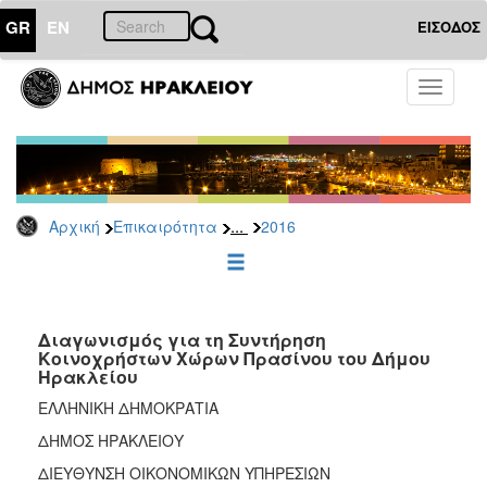
GR
EN
ΕΙΣΟΔΟΣ
ΕΠΙΚΑΙΡΟΤΗΤΑ
Toggle
navigati
Διακηρύξεις
-
Δημοπρασίες
Αρχείο
...
Αρχική
Επικαιρότητα
2016
2026
2025
2024
2023
Διαγωνισμός για τη Συντήρηση
Κοινοχρήστων Χώρων Πρασίνου του Δήμου
2022
Ηρακλείου
2021
ΕΛΛΗΝΙΚΗ ΔΗΜΟΚΡΑΤΙΑ
2020
ΔΗΜΟΣ ΗΡΑΚΛΕΙΟΥ
2019
ΔΙΕΥΘΥΝΣΗ ΟΙΚΟΝΟΜΙΚΩΝ ΥΠΗΡΕΣΙΩΝ