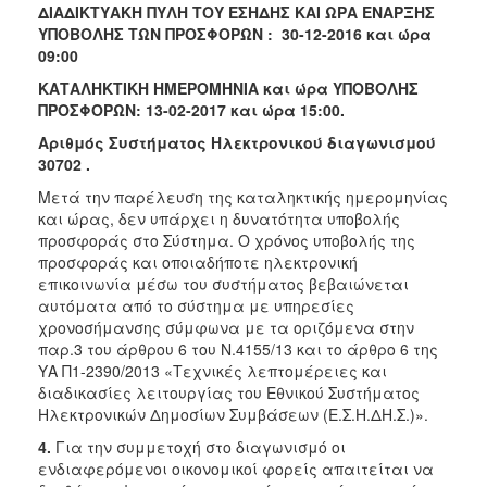
ΔΙΑΔΙΚΤΥΑΚΗ ΠΥΛΗ ΤΟΥ ΕΣΗΔΗΣ ΚΑΙ ΩΡΑ ΕΝΑΡΞΗΣ
ΥΠΟΒΟΛΗΣ ΤΩΝ ΠΡΟΣΦΟΡΩΝ : 30-12-2016 και ώρα
09:00
ΚΑΤΑΛΗΚΤΙΚΗ ΗΜΕΡΟΜΗΝΙΑ και ώρα ΥΠΟΒΟΛΗΣ
ΠΡΟΣΦΟΡΩΝ: 13-02-2017 και ώρα 15:00.
Αριθμός Συστήματος Ηλεκτρονικού διαγωνισμού
30702 .
Μετά την παρέλευση της καταληκτικής ημερομηνίας
και ώρας, δεν υπάρχει η δυνατότητα υποβολής
προσφοράς στο Σύστημα. Ο χρόνος υποβολής της
προσφοράς και οποιαδήποτε ηλεκτρονική
επικοινωνία μέσω του συστήματος βεβαιώνεται
αυτόματα από το σύστημα με υπηρεσίες
χρονοσήμανσης σύμφωνα με τα οριζόμενα στην
παρ.3 του άρθρου 6 του Ν.4155/13 και το άρθρο 6 της
ΥΑ Π1-2390/2013 «Τεχνικές λεπτομέρειες και
διαδικασίες λειτουργίας του Εθνικού Συστήματος
Ηλεκτρονικών Δημοσίων Συμβάσεων (Ε.Σ.Η.ΔΗ.Σ.)».
4.
Για την συμμετοχή στο διαγωνισμό οι
ενδιαφερόμενοι οικονομικοί φορείς απαιτείται να