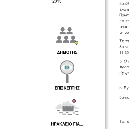
2013
διεύ
ενώπ
Πρωτ
επιτ
από 
μπορ
Σε π
διεν
ΔΗΜΟΤΗΣ
11:30
5. Ο
προσ
έγγρ
6. Ε
ΕΠΙΣΚΕΠΤΗΣ
δαπά
Tά έ
ΗΡΑΚΛΕΙΟ ΓΙΑ...