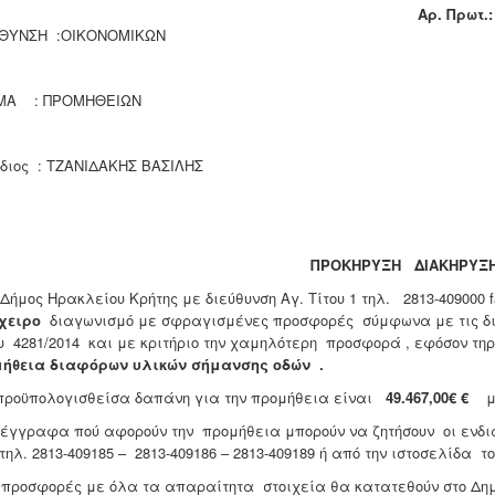
A
ρ. Πρωτ.:
ΘΥΝΣΗ :ΟΙΚΟΝΟΜΙΚΩΝ
ΜΑ : ΠΡΟΜΗΘΕΙΩΝ
διος : ΤΖΑΝΙΔΑΚΗΣ ΒΑΣΙΛΗΣ
ΠΡΟΚΗΡΥΞΗ ΔΙΑΚΗΡΥΞ
ήμος Ηρακλείου Κρήτης με διεύθυνση Αγ. Τίτου 1 τηλ. 2813-409000 
χειρο
διαγωνισμό με σφραγισμένες προσφορές σύμφωνα με τις διατ
υ 4281/2014 και με κριτήριο την χαμηλότερη προσφορά , εφόσον τηρ
ήθεια διαφόρων υλικών σήμανσης οδών .
προϋπολογισθείσα δαπάνη για την προμήθεια είναι
49.467,00€ €
μ
έγγραφα πού αφορούν την προμήθεια μπορούν να ζητήσουν οι ενδ
τηλ. 2813-409185 – 2813-409186 – 2813-409189 ή από την ιστοσελίδα τ
προσφορές με όλα τα απαραίτητα στοιχεία θα κατατεθούν στο Δημ