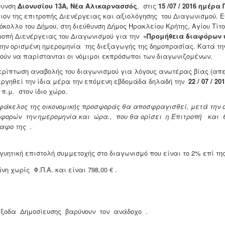
θυνση
Διονυσίου 13Α, Νέα Αλικαρνασσός
, στις
15 /07 / 2016 ημέρ
ιον της επιτροπής Διενέργειας και αξιολόγησης του Διαγωνισμού. Ε
όκολλο του Δήμου, στη διεύθυνση Δήμος Ηρακλείου Κρήτης, Αγίου Τίτ
ροπή Διενέργειας του Διαγωνισμού για την
«
Προμήθεια διαφόρων 
την ορισμένη ημερομηνία της διεξαγωγής της δημοπρασίας. Κατά τ
ούν να παρίστανται οι νόμιμοι εκπρόσωποι των διαγωνιζομένων.
ερίπτωση αναβολής του διαγωνισμού για λόγους ανωτέρας βίας (απε
εργηθεί την ίδια μέρα την επόμενη εβδομάδα δηλαδή την
22 / 07 / 
 π.μ. στον ίδιο χώρο.
 φάκελος της οικονομικής προσφοράς θα αποσφραγισθεί, μετά την 
φορών την ημερομηνία και ώρα., που θα ορίσει η Επιτροπή κα
αφο της .
γγυητική επιστολή συμμετοχής στο διαγωνισμό που είναι το 2% επί τ
νη χωρίς Φ.Π.Α. και είναι 798,00 € .
ξοδα Δημοσίευσης βαρύνουν τον ανάδοχο .