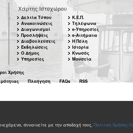
Χάρτης Ιστοχώρου
Δελτία Τύπου
Κ.Ε.Π.
Ανακοινώσεις
Τηλέφωνα
Διαγωνισμοί
e-Υπηρεσίες
Προσλήψεις
e-Αιτήματα
Διαβουλεύσεις
Η Πόλη
Εκδηλώσεις
Ιστορία
Ο Δήμος
Κνωσός
Υπηρεσίες
Μουσεία
ροι Χρήσης
ιμότητας
Πλοήγηση
FAQs
RSS
περιεχόμενο, συναινείτε με την αποδοχή τους.
Πολιτική Χρήσης C