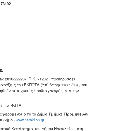
 73192
ΗΣ
fax 2810-229207 Τ.Κ. 71202 προκηρύσσει
άξεις του ΕΚΠΟΤΑ (Υπ΄.Απόφ.11389/93) , του
ηθούν οι τεχνικές προδιαγραφές, για την
ε το Φ.Π.Α..
ιαφερόμενοι από το
Δήμο Τμήμα Προμηθειών
ου Δήμου
www.heraklion.gr
.
οτικό Κατάστημα του Δήμου Ηρακλείου, στη