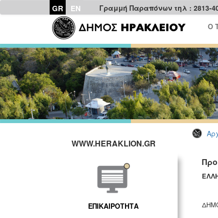
GR
EN
Γραμμή Παραπόνων τηλ : 2813-4
Ο 
Αρχ
WWW.HERAKLION.GR
Προ
ΕΛΛΗ
ΔΗΜ
ΕΠΙΚΑΙΡΟΤΗΤΑ