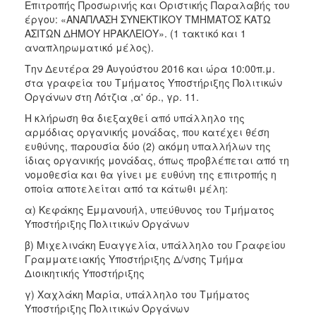
2018
Επιτροπής Προσωρινής και Οριστικής Παραλαβής του
έργου: «ΑΝΑΠΛΑΣΗ ΣΥΝΕΚΤΙΚΟΥ ΤΜΗΜΑΤΟΣ ΚΑΤΩ
2017
ΑΣΙΤΩΝ ΔΗΜΟΥ ΗΡΑΚΛΕΙΟΥ». (1 τακτικό και 1
2016
αναπληρωματικό μέλος).
2015
Την Δευτέρα 29 Αυγούστου 2016 και ώρα 10:00π.μ.
στα γραφεία του Τμήματος Υποστήριξης Πολιτικών
2013
Οργάνων στη Λότζια ,α' όρ., γρ. 11.
Η κλήρωση θα διεξαχθεί από υπάλληλο της
αρμόδιας οργανικής μονάδας, που κατέχει θέση
ευθύνης, παρουσία δύο (2) ακόμη υπαλλήλων της
ΔΗΜΟΤΗΣ
ίδιας οργανικής μονάδας, όπως προβλέπεται από τη
νομοθεσία και θα γίνει με ευθύνη της επιτροπής η
ΕΠΙΣΚΕΠΤΗΣ
οποία αποτελείται από τα κάτωθι μέλη:
α) Κεφάκης Εμμανουήλ, υπεύθυνος του Τμήματος
ΗΡΑΚΛΕΙΟ
Υποστήριξης Πολιτικών Οργάνων
ΓΙΑ...
β) Μιχελινάκη Ευαγγελία, υπάλληλο του Γραφείου
Γραμματειακής Υποστήριξης Δ/νσης Τμήμα
Διοικητικής Υποστήριξης
γ) Χαχλάκη Μαρία, υπάλληλο του Τμήματος
Υποστήριξης Πολιτικών Οργάνων