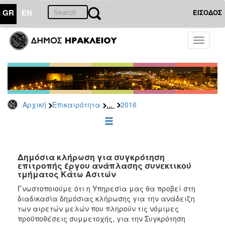
GR
EN
ΕΙΣΟΔΟΣ
ΕΠΙΚΑΙΡΟΤΗΤΑ
Toggle
navigati
Διακηρύξεις
-
Δημοπρασίες
Αρχείο
...
Αρχική
Επικαιρότητα
2016
2026
2025
2024
2023
Δημόσια κλήρωση για συγκρότηση
επιτροπής έργου ανάπλασης συνεκτικού
2022
τμήματος Κάτω Ασιτών
2021
Γνωστοποιούμε ότι η Υπηρεσία μας θα προβεί στη
2020
διαδικασία δημόσιας κλήρωσης για την ανάδειξη
των αιρετών μελών που πληρούν τις νόμιμες
2019
προϋποθέσεις συμμετοχής, για την Συγκρότηση