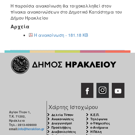
Η παρούσα ανακοίνωση θα τοιχοκολληθεί στον
πίνακα ανακοινώσεων στο Δημοτικό Κατάστημα του
Δήμου Ηρακλείου
Αρχεία
Η ανακοίνωση - 181.18 KB
Χάρτης Ιστοχώρου
Αγίου Τίτου 1,
Δελτία Τύπου
Κ.Ε.Π.
Τ.Κ. 71202,
Ανακοινώσεις
Τηλέφωνα
Ηράκλειο
Διαγωνισμοί
e-Υπηρεσίες
Τηλ.: 2813-409000
Προσλήψεις
e-Αιτήματα
email:
info@heraklion.gr
Διαβουλεύσεις
Η Πόλη