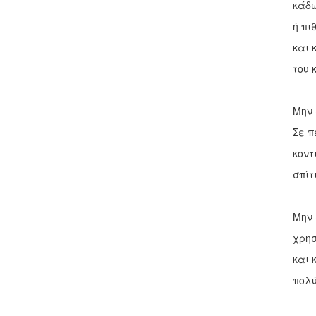
κάδω
ή πι
και 
του 
Μην 
Σε π
κοντ
σπίτ
Μην 
χρησ
και 
πολύ