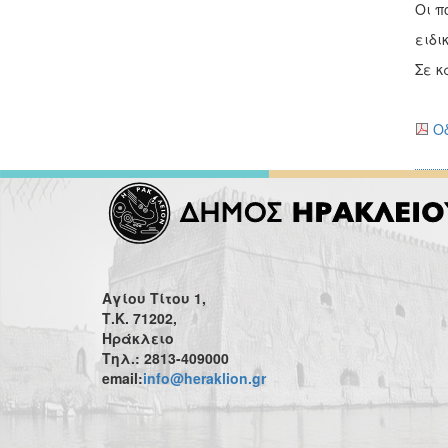
Οι π
ειδι
Σε κ
Ο
Αγίου Τίτου 1,
Τ.Κ. 71202,
Ηράκλειο
Τηλ.: 2813-409000
email:
info@heraklion.gr