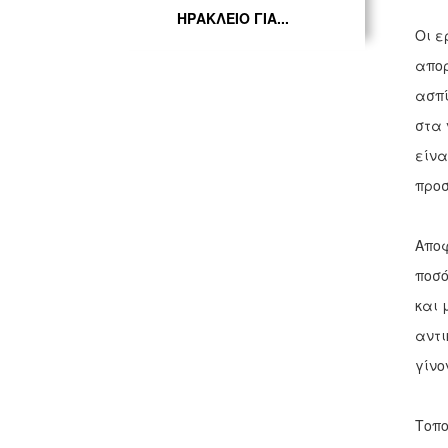
ΗΡΑΚΛΕΙΟ ΓΙΑ...
Οι ε
απορ
ασπί
στα 
είνα
προσ
Αποφ
ποσό
και 
αντι
γίνο
Τοπο