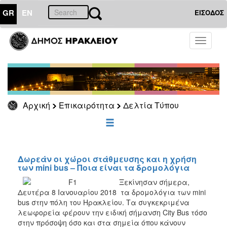
GR
EN
ΕΙΣΟΔΟΣ
ΕΠΙΚΑΙΡΟΤΗΤΑ
Toggle
navigati
Δελτία
Τύπου
Αρχείο
Αρχική
Επικαιρότητα
Δελτία Τύπου
ΔΗΜΟΤΗΣ
ΕΠΙΣΚΕΠΤΗΣ
Δωρεάν οι χώροι στάθμευσης και η χρήση
των mini bus – Ποια είναι τα δρομολόγια
ΗΡΑΚΛΕΙΟ
Ξεκίνησαν σήμερα,
ΓΙΑ...
Δευτέρα 8 Ιανουαρίου 2018 τα δρομολόγια των mini
bus στην πόλη του Ηρακλείου. Τα συγκεκριμένα
λεωφορεία φέρουν την ειδική σήμανση City Bus τόσο
στην πρόσοψη όσο και στα σημεία όπου κάνουν