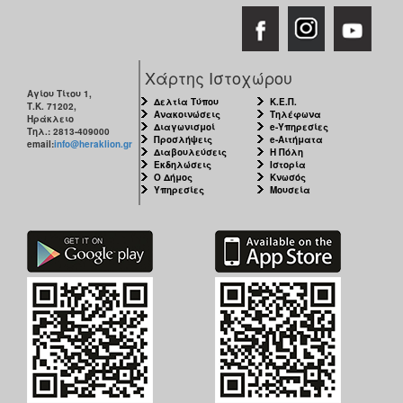
Χάρτης Ιστοχώρου
Αγίου Τίτου 1,
Δελτία Τύπου
Κ.Ε.Π.
Τ.Κ. 71202,
Ανακοινώσεις
Τηλέφωνα
Ηράκλειο
Διαγωνισμοί
e-Υπηρεσίες
Τηλ.: 2813-409000
Προσλήψεις
e-Αιτήματα
email:
info@heraklion.gr
Διαβουλεύσεις
Η Πόλη
Εκδηλώσεις
Ιστορία
Ο Δήμος
Κνωσός
Υπηρεσίες
Μουσεία