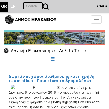
GR
EN
ΕΙΣΟΔΟΣ
ΕΠΙΚΑΙΡΟΤΗΤΑ
Toggle
navigati
Δελτία
Τύπου
Αρχείο
Αρχική
Επικαιρότητα
Δελτία Τύπου
ΔΗΜΟΤΗΣ
ΕΠΙΣΚΕΠΤΗΣ
Δωρεάν οι χώροι στάθμευσης και η χρήση
των mini bus – Ποια είναι τα δρομολόγια
ΗΡΑΚΛΕΙΟ
Ξεκίνησαν σήμερα,
ΓΙΑ...
Δευτέρα 8 Ιανουαρίου 2018 τα δρομολόγια των mini
bus στην πόλη του Ηρακλείου. Τα συγκεκριμένα
λεωφορεία φέρουν την ειδική σήμανση City Bus τόσο
στην πρόσοψη όσο και στα σημεία όπου κάνουν