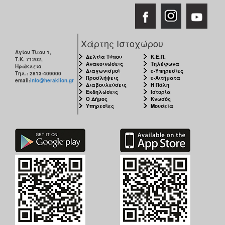
Χάρτης Ιστοχώρου
Αγίου Τίτου 1,
Δελτία Τύπου
Κ.Ε.Π.
Τ.Κ. 71202,
Ανακοινώσεις
Τηλέφωνα
Ηράκλειο
Διαγωνισμοί
e-Υπηρεσίες
Τηλ.: 2813-409000
Προσλήψεις
e-Αιτήματα
email:
info@heraklion.gr
Διαβουλεύσεις
Η Πόλη
Εκδηλώσεις
Ιστορία
Ο Δήμος
Κνωσός
Υπηρεσίες
Μουσεία