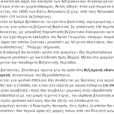
 ανατολική άκρη του οικισμού των Αστρακών και συγκεκριμένα
τερα γίνεται χωματόδρομος. Αυτός οδηγεί στον ερειπωμένο ο
ετίας του 1930) των Κάτω Αστρακών (2 χλμ. από τους Αστρακο
πάτι (10 λεπτά πεζοπορίας).
υτόν το δρόμο βρίσκονται τα ερείπια βασιλικής αφιερωμένης σ
ειται για τρίκλιτη βυζαντινή Βασιλική. Σε απόσταση 100 περί
Παναγίας, με μοναδική παράσταση βυζαντινού δικέφαλου αετ
 την ερειπωμένη εκκλησία του Αγίου Γεωργίου, υπάρχει παρά
 άκρη του οποίου ξεκινάει μονοπάτι με πέτρινα σκαλάκια, που
αιδόσπηλιος" . Υπάρχει σήμανση.
η διαδρομή θα κυλήσει μέσα στο φαράγγι. Θα περπατήσουμ
ακωτό μονοπάτι με κατεύθυνση προς Βορρά. Μέσα στο φαράγγι
μυλοι και πανδοχείο Βυζαντινής περιόδου.
βαίνοντας βλέπουμε πρώτα μία πετρόκτιστη
δεξαμενή υδάτω
αμενή
συναντούμε τον Νεραϊδόσπηλιο.
ειται για φυσικό σπήλαιο που συνδέεται με θρύλους για νερά
θεί και η είσοδός του είναι κλεισμένη με καγκελόπορτα
(το σ
αίου αναβλήζει πηγή που συμβάλει μερικώς στην υδροδότηση τ
ϊδόσπηλιο με την μικρή τεχνιτή λίμνη , την άφθονη βλάστηση 
ίτερου φυσικού κάλλους που θα άξιζε να επισκεφτείτε.
φαράγγι κυλάει ο Καρτερός ποταμός, στις όχθες το οποίου θα
ονοπάτι που περνά αρκετές φορές πάνω από τον Κλειστό αγ