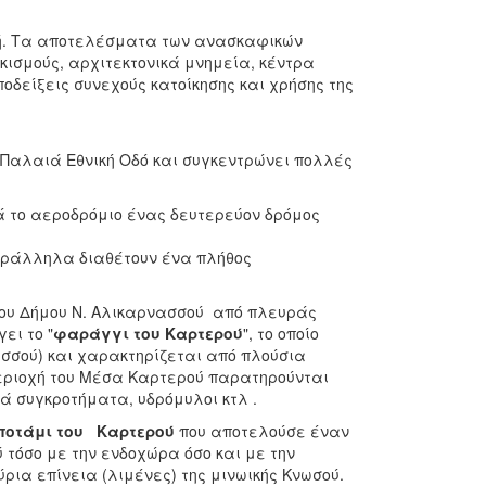
οχή. Τα αποτελέσματα των ανασκαφικών
κισμούς, αρχιτεκτονικά μνημεία, κέντρα
δείξεις συνεχούς κατοίκησης και χρήσης της
 Παλαιά Εθνική Οδό και συγκεντρώνει πολλές
ά το αεροδρόμιο ένας δευτερεύον δρόμος
παράλληλα διαθέτουν ένα πλήθος
του Δήμου Ν. Αλικαρνασσού από πλευράς
ει το "
φαράγγι του Καρτερού
", το οποίο
ασσού) και χαρακτηρίζεται από πλούσια
 περιοχή του Μέσα Καρτερού παρατηρούνται
ά συγκροτήματα, υδρόμυλοι κτλ .
ποτάμι του Καρτερού
που αποτελούσε έναν
 τόσο με την ενδοχώρα όσο και με την
ια επίνεια (λιμένες) της μινωικής Κνωσού.