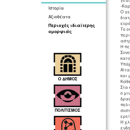
γεωλ
-Καρ
Ιστορία
Ο γε
Αξιοθέατα
διατ
ευρύ
Περιοχές ιδιαίτερης
Το ο
ομορφιάς
περ
αστρ
Η πε
Συνο
κατά
Υπάρ
Αϊτα
και 
Ο ΔΗΜΟΣ
Κάθε
Στα
ο μι
δρασ
πολι
ΠΟΛΙΤΙΣΜΟΣ
συστ
ερεί
Η χλ
ενδη