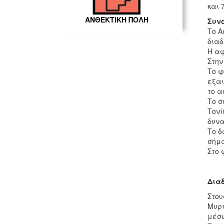
και 
ΑΝΘΕΚΤΙΚΗ ΠΟΛΗ
Συν
Το Α
διαδ
Η αφ
Στην
Το φ
εξαι
το α
Το σ
Τονί
δυνα
Το δ
σήμα
Στο 
Διαδ
Στου
Μυρτ
μέσω