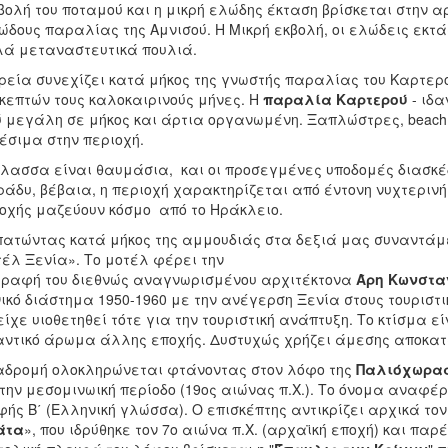
βολή του ποταμού και η μικρή ελώδης έκταση βρίσκεται στην α
δους παραλίας της Αμνισού. Η Μικρή εκβολή, οι ελώδεις εκτ
ά μεταναστευτικά πουλιά.
ρεία συνεχίζει κατά μήκος της γνωστής παραλίας του Καρτερ
κεπτών τους καλοκαιρινούς μήνες. Η
παραλία Καρτερού
- ιδα
 μεγάλη σε μήκος και άρτια οργανωμένη. Ξαπλώστρες, beach b
έσιμα στην περιοχή.
λασσα είναι θαυμάσια, και οι προσεγμένες υποδομές διασκέδ
ράδυ, βέβαια, η περιοχή χαρακτηρίζεται από έντονη νυχτερινή δ
οχής μαζεύουν κόσμο από το Ηράκλειο.
ατώντας κατά μήκος της αμμουδιάς στα δεξιά μας συναντάμε
έλ Ξενία». Το μοτέλ φέρει την
ραφή του διεθνώς αναγνωρισμένου αρχιτέκτονα
Άρη Κωνσταν
ικό διάστημα 1950-1960 με την ανέγερση Ξενία στους τουριστικ
είχε υιοθετηθεί τότε για την τουριστική ανάπτυξη. Το κτίσμα 
ντικό άρωμα άλλης εποχής. Δυστυχώς χρήζει άμεσης αποκα
αδρομή ολοκληρώνεται φτάνοντας στον λόφο της
Παλιόχωρα
την μεσομινωική περίοδο (19ος αιώνας π.X.). Tο όνομα αναφέρε
ής Β΄ (Eλληνική γλώσσα). Ο επισκέπτης αντικρίζει αρχικά το
άτα
», που ιδρύθηκε τον 7ο αιώνα π.X. (αρχαϊκή εποχή) και παρ