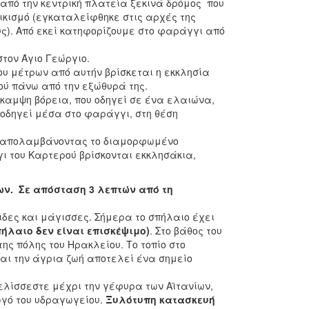
 από την κεντρική πλατεία ξεκινά δρόμος που
ικισμό (εγκαταλείφθηκε στις αρχές της
ύς). Από εκεί κατηφορίζουμε στο φαράγγι από
τον Άγιο Γεώργιο.
που μέτρων από αυτήν βρίσκεται η εκκλησία
ού πάνω από την εξώθυρά της.
καμψη βόρεια, που οδηγεί σε ένα ελαιώνα,
 οδηγεί μέσα στο φαράγγι, στη θέση
ε απολαμβάνοντας το διαμορφωμένο
 του Καρτερού βρίσκονται εκκλησάκια,
ν. Σε απόσταση 3 λεπτών από τη
ιδες και μάγισσες. Σήμερα το σπήλαιο έχει
πήλαιο δεν είναι επισκέψιμο)
. Στο βάθος του
ης πόλης του Ηρακλείου. Το τοπίο στο
και την άγρια ζωή αποτελεί ένα σημείο
 ελίσσεστε μέχρι την γέφυρα των Αϊτανίων,
ωγό του υδραγωγείου.
Ξυλότυπη κατασκευή