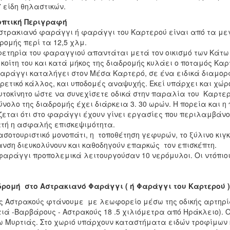
7 είδη θηλαστικών.
οπτική Περιγραφή
στρακιανό φαράγγι ή φαράγγι του Καρτερού είναι από τα μεγ
ρομής περί τα 12,5 χλμ.
ετηρία του φαραγγιού απαντάται μετά τον οικισμό των Κάτω
 κοίτη του και κατά μήκος της διαδρομής κυλάει ο ποταμός Καρ
αράγγι καταλήγει στον Μέσα Καρτερό, σε ένα ειδικά διαμο
ρετικό κάλλος, και υποδομές αναψυχής. Εκεί υπάρχει και χώρ
υτοκίνητο ώστε να συνεχίσετε οδικά στην παραλία του Καρτερ
ύνολο της διαδρομής έχει διάρκεια 3. 30 ωρών. Η πορεία και 
ζεται ότι στο φαράγγι έχουν γίνει εργασίες που περιλαμβάνο
τή η ασφαλής επισκεψιμότητα.
ασοτουριστικό μονοπάτι, η τοποθέτηση γεφυρών, το ξύλινο κιγ
νση διευκολύνουν και καθοδηγούν επαρκώς τον επισκέπτη.
φαράγγι προπολεμικά λειτουργούσαν 10 νερόμυλοι. Οι ντόπιο
ρομή στο Αστρακιανό Φαράγγι ( ή Φαράγγι του Καρτερού )
ς Αστρακούς φτάνουμε με λεωφορείο μέσω της οδικής αρτηρί
ιά -Βαρβάρους - Αστρακούς 18 .5 χιλιόμετρα από Ηράκλειο). 
 Mυρτιάς. Στο χωριό υπάρχουν καταστήματα ειδών τροφίμων 