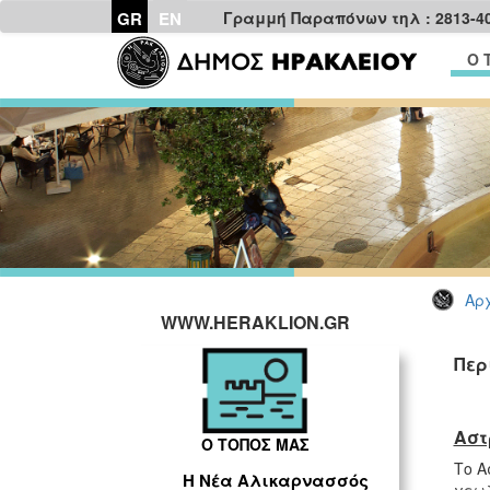
GR
EN
Γραμμή Παραπόνων τηλ : 2813-4
Ο 
Αρχ
WWW.HERAKLION.GR
Περ
Αστ
Ο ΤΟΠΟΣ ΜΑΣ
Το Α
Η Νέα Αλικαρνασσός