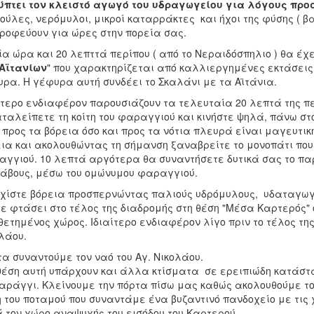
πτει τον κλειστό αγωγό του υδραγωγείου για λόγους προ
ούλες, νερόμυλοι, μικροί καταρράκτες και ήχοι της φύσης ( 
ροφεύουν για ώρες στην πορεία σας.
ία ώρα και 20 λεπττά περίπου ( από το Νεραιδόσπηλιο ) θα έχε
Αϊτανίων
" που χαρακτηρίζεται από καλλιεργημένες εκτάσεις
ρα. Η γέφυρα αυτή συνδέει το Σκαλάνι με τα Αϊτάνια.
ίτερο ενδιαφέρον παρουσιάζουν τα τελευταία 20 λεπτά της π
ταλείπετε τη κοίτη του φαραγγιού και κινήστε ψηλά, πάνω στ
 προς τα βόρεια όσο και προς τα νότια πλευρά είναι μαγευτ
ια και ακολουθώντας τη σήμανση ξαναβρείτε το μονοπάτι που 
γγιού. 10 λεπτά αργότερα θα συναντήσετε δυτικά σας το παρ
άβους, μέσω του ομώνυμου φαραγγιού.
χίστε βόρεια προσπερνώντας παλιούς υδρόμυλους, υδαταγωγο
ε φτάσει στο τέλος της διαδρομής στη θέση "Μέσα Καρτερός" ό
θετημένος χώρος. Ιδιαίτερο ενδιαφέρον λίγο πριν το τέλος της
λάου.
α συναντούμε τον ναό του Αγ. Νικολάου.
θέση αυτή υπάρχουν και άλλα κτίσματα σε ερειπιώδη κατάστα
αράγγι. Κλείνουμε την πόρτα πίσω μας καθώς ακολουθούμε το
η του ποταμού που συναντάμε ένα βυζαντινό πανδοχείο με τι
 τον χώρο αναψυχής του εισόδου του Καρτερού.