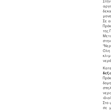
Στην
αργό
δεκα
μονο
Σε α
Πρόκ
της 
Μετά
στην
"Νερ
Όλη 
κλιμ
νερό
Κατε
δεξ
Πρόκ
δομη
σπηλ
νερα
ιδια
Στο 
σε μ