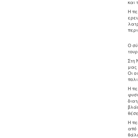
και 
Η πε
ερευ
λατρ
περι
Ο σύ
τουρ
Στη 
μας 
Οι ο
πολι
Η πε
φυσι
διατ
βλάσ
θέσε
Η πε
από 
θάλα