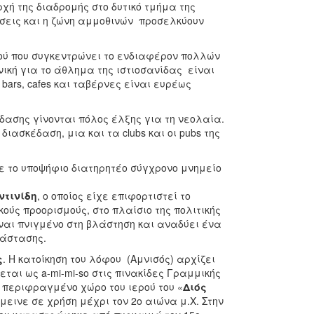
ρχή της διαδρομής στο δυτικό τμήμα της
άσεις και η ζώνη αμμοθινών προσελκύουν
ού που συγκεντρώνει το ενδιαφέρον πολλών
νική για το άθλημα της ιστιοσανίδας είναι
ars, cafes και ταβέρνες είναι ευρέως
ασης γίνονται πόλος έλξης για τη νεολαία.
ιασκέδαση, μια και τα clubs και οι pubs της
 το υποψήφιο διατηρητέο σύγχρονο μνημείο
τινίδη
, ο οποίος είχε επιφορτιστεί το
ούς προορισμούς, στο πλαίσιο της πολιτικής
είναι πνιγμένο στη βλάστηση και αναδύει ένα
τάστασης.
ς
. Η κατοίκηση του λόφου (Aμνισός) αρχίζει
ται ως a-mi-mi-so στις πινακίδες Γραμμικής
ν περιφραγμένο χώρο του ιερού του «
Διός
έμεινε σε χρήση μέχρι τον 2ο αιώνα μ.X. Στην