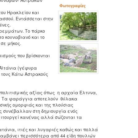
ουνάβων- Αστρακών
του Ηρακλείου και
νασσού. Εντάσσεται στην
άνες.
στρεμμάτων. Το πάρκο
το κουναβιανό και το
σε μήκος.
ισμούς που βρίσκονται
 Αϊτάνια (γέφυρα
ό τους Κάτω Αστρακούς
ι πολιτισμικής αξίας όπως η αρχαία Έλτυνα,
ων. Τα φαράγγια αποτελούν θύλακα
υσικής ομορφιάς και της πλούσιας
ής συνέβαλλαν στη δημιουργία ενός
ειτουργεί κανένας αλλά σώζονται τα
άνια, ιτιές και λυγαριές καθώς και πολλά
ιλαμβάνει περισσότερα από 44 είδη πουλιών