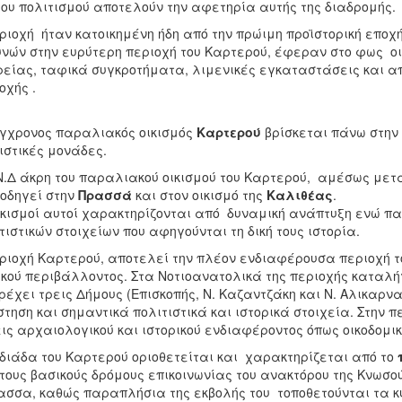
του πολιτισμού αποτελούν την αφετηρία αυτής της διαδρομής.
ριοχή ήταν κατοικημένη ήδη από την πρώιμη προϊστορική επ
νών στην ευρύτερη περιοχή του Καρτερού, έφεραν στο φως οι
είας, ταφικά συγκροτήματα, λιμενικές εγκαταστάσεις και απο
οχής .
γχρονος παραλιακός οικισμός
Καρτερού
βρίσκεται πάνω στην
ιστικές μονάδες.
Ν.Δ άκρη του παραλιακού οικισμού του Καρτερού, αμέσως μετ
οδηγεί στην
Πρασσά
και στον οικισμό της
Καλιθέας
.
ικισμοί αυτοί χαρακτηρίζονται από δυναμική ανάπτυξη ενώ 
τιστικών στοιχείων που αφηγούνται τη δική τους ιστορία.
ριοχή Καρτερού, αποτελεί την πλέον ενδιαφέρουσα περιοχή 
κού περιβάλλοντος. Στα Νοτιοανατολικά της περιοχής καταλήγ
ρέχει τρεις Δήμους (Επισκοπής, Ν. Καζαντζάκη και Ν. Αλικαρν
τηση και σημαντικά πολιτιστικά και ιστορικά στοιχεία. Στην
ις αρχαιολογικού και ιστορικού ενδιαφέροντος όπως οικοδομικ
διάδα του Καρτερού οριοθετείται και χαρακτηρίζεται από το
τους βασικούς δρόμους επικοινωνίας του ανακτόρου της Κνωσού
σσα, καθώς παραπλήσια της εκβολής του τοποθετούνται τα κύρ