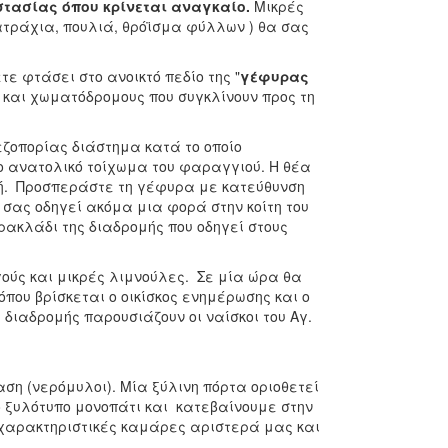
στασίας όπου κρίνεται αναγκαίο.
Μικρές
βατράχια, πουλιά, θρόϊσμα φύλλων ) θα σας
τε φτάσει στο ανοικτό πεδίο της "
γέφυρας
 και χωματόδρομους που συγκλίνουν προς τη
εζοπορίας διάστημα κατά το οποίο
ο ανατολικό τοίχωμα του φαραγγιού. Η θέα
ική. Προσπεράστε τη γέφυρα με κατεύθυνση
σας οδηγεί ακόμα μια φορά στην κοίτη του
ακλάδι της διαδρομής που οδηγεί στους
ύς και μικρές λιμνούλες. Σε μία ώρα θα
που βρίσκεται ο οικίσκος ενημέρωσης και ο
 διαδρομής παρουσιάζουν οι ναίσκοι του Αγ.
ση (νερόμυλοι). Μία ξύλινη πόρτα οριοθετεί
 ξυλότυπο μονοπάτι και κατεβαίνουμε στην
ς χαρακτηριστικές καμάρες αριστερά μας και