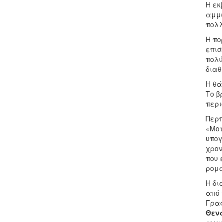
Η εκ
αμμώ
πολλ
Η πο
επισ
πολύ
διαθ
Η θά
Το β
περι
Περπ
«Μοτ
υπογ
χρον
που 
ρομα
Η δι
από 
Γραφ
Θεν