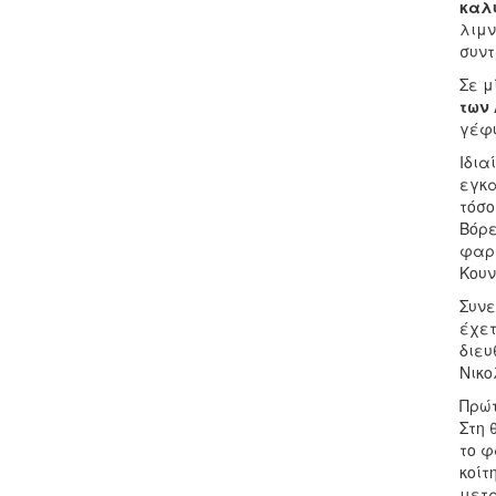
καλύ
λιμν
συντ
Σε μ
των 
γέφυ
Ιδια
εγκα
τόσο
Βόρε
φαρα
Κουν
Συνε
έχετ
διευ
Νικο
Πρώτ
Στη 
το φ
κοίτ
μετά