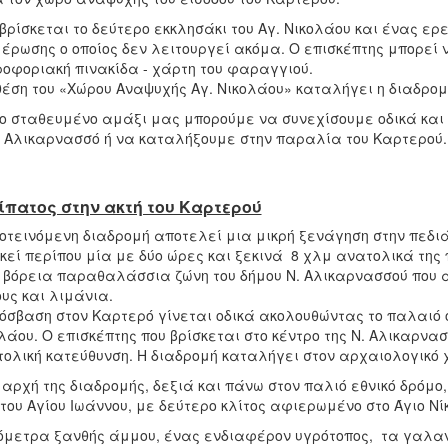
βρίσκεται το δεύτερο εκκλησάκι του Αγ. Νικολάου και ένας ερε
έρωσης ο οποίος δεν λειτουργεί ακόμα. Ο επισκέπτης μπορεί
οφοριακή πινακίδα - χάρτη του φαραγγιού.
θέση του «Χώρου Αναψυχής Αγ. Νικολάου» καταλήγει η διαδρομ
ο σταθευμένο αμάξι μας μπορούμε να συνεχίσουμε οδικά και 
. Αλικαρνασσό ή να καταλήξουμε στην παραλία του Καρτερού.
ίπατος στην ακτή του Καρτερού
οτεινόμενη διαδρομή αποτελεί μια μικρή ξενάγηση στην πεδιά
κεί περίπου μία με δύο ώρες και ξεκινά 8 χλμ ανατολικά της 
 βόρεια παραθαλάσσια ζώνη του δήμου Ν. Αλικαρνασσού που α
υς και λιμάνια.
όσβαση στον Καρτερό γίνεται οδικά ακολουθώντας το παλαιό οδι
λάου. Ο επισκέπτης που βρίσκεται στο κέντρο της Ν. Αλικαρνα
ολική κατεύθυνση. Η διαδρομή καταλήγει στον αρχαιολογικό χ
 αρχή της διαδρομής, δεξιά και πάνω στον παλιό εθνικό δρόμο
του Αγίου Ιωάννου, με δεύτερο κλίτος αφιερωμένο στο Άγιο Ν
όμετρα ξανθής άμμου, ένας ενδιαφέρον υγρότοπος, τα γαλαν