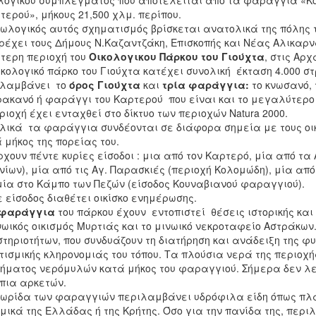
ογικού συμπλέγματος που αποτελείται από τα φαράγγια «Κ
τερού», μήκους 21,500 χλμ. περίπου.
ωλογικός αυτός σχηματισμός βρίσκεται ανατολικά της πόλης 
ρέχει τους Δήμους Ν.Καζαντζάκη, Επισκοπής και Νέας Αλικαρ
τερη περιοχή του
Οικολογικου Πάρκου του Γιούχτα
, στις Αρχ
ικολογικό πάρκο του Γιούχτα κατέχει συνολική έκταση 4.000 
ιλαμβάνει το
όρος Γιούχτα
και
τρία φαράγγια:
το κνωσανό, 
ακανό ή φαράγγι του Καρτερού που είναι και το μεγαλύτερο 
ριοχή έχει ενταχθεί στο δίκτυο των περιοχών Natura 2000.
λικά τα φαράγγια συνδέονται σε διάφορα σημεία με τους οικ
 μήκος της πορείας του.
χουν πέντε κυρίες είσοδοι : μια από τον Καρτερό, μία από τα
νίων), μία από τις Αγ. Παρασκιές (περιοχή Κολομώδη), μία απ
μία στο Κάμπο των Πεζών (είσοδος Κουναβιανού φαραγγιού).
 είσοδος διαθέτει οικίσκο ενημέρωσης.
φαράγγια
του πάρκου έχουν εντοπιστεί θέσεις ιστορικής κα
νωικός οικισμός Μυρτιάς και το μινωικό νεκροταφείο Αστράκ
τηριοτήτων, που συνδυάζουν τη διατήρηση και ανάδειξη της φ
τισμικής κληρονομιάς του τόπου. Τα πλούσια νερά της περιοχ
ήματος νερόμυλών κατά μήκος του φαραγγιού. Σήμερα δεν λ
πια αρκετών.
ωρίδα των φαραγγιών περιλαμβάνει υδρόφιλα είδη όπως πλατ
μικά της Ελλάδας ή της Κρήτης. Όσο για την πανίδα της, περ