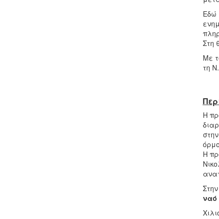
Εδώ 
ενημ
πληρ
Στη 
Με τ
τη Ν
Περ
Η πρ
διαρ
στην
όρμο
Η πρ
Νικο
ανατ
Στην
ναό
Χιλι