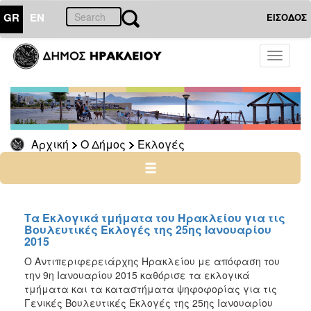
GR
EN
ΕΙΣΟΔΟΣ
Ο
Toggle
ΔΗΜΟΣ
navigati
Εκλογές
Μάϊος
2024
Αρχική
Ο Δήμος
Εκλογές
Οκτώβριος
2023
Ιούλιος
2019
Μάϊος
Τα Εκλογικά τμήματα του Ηρακλείου για τις
2019
Βουλευτικές Εκλογές της 25ης Ιανουαρίου
2015
Σεπτέμβριος
Ο Αντιπεριφερειάρχης Ηρακλείου με απόφαση του
2015
την 9η Ιανουαρίου 2015 καθόρισε τα εκλογικά
Δημοψήφισμα
τμήματα και τα καταστήματα ψηφοφορίας για τις
2015
Γενικές Βουλευτικές Εκλογές της 25ης Ιανουαρίου