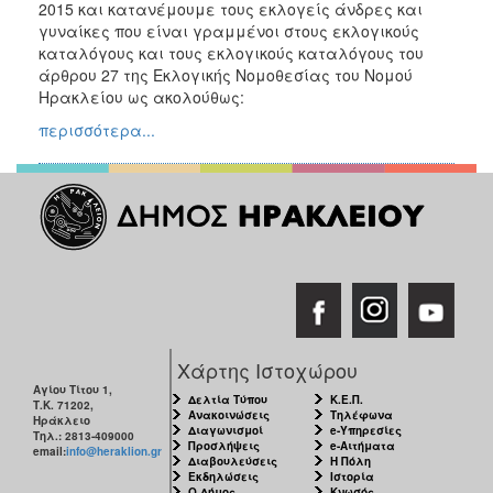
2015 και κατανέμουμε τους εκλογείς άνδρες και
Ιανουάριος
γυναίκες που είναι γραμμένοι στους εκλογικούς
2015
καταλόγους και τους εκλογικούς καταλόγους του
Παλαιότερες
άρθρου 27 της Εκλογικής Νομοθεσίας του Νομού
Εκλογές
Ηρακλείου ως ακολούθως:
περισσότερα...
Ο
ΤΟΠΟΣ
ΜΑΣ
ΠΟΛΙΤΙΣΜΟΣ
ΑΝΘΕΚΤΙΚΗ
ΠΟΛΗ
Χάρτης Ιστοχώρου
Αγίου Τίτου 1,
Δελτία Τύπου
Κ.Ε.Π.
Τ.Κ. 71202,
Ανακοινώσεις
Τηλέφωνα
Ηράκλειο
Διαγωνισμοί
e-Υπηρεσίες
Τηλ.: 2813-409000
Προσλήψεις
e-Αιτήματα
email:
info@heraklion.gr
Διαβουλεύσεις
Η Πόλη
Εκδηλώσεις
Ιστορία
Ο Δήμος
Κνωσός