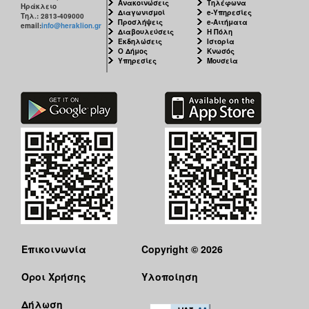
Ανακοινώσεις
Τηλέφωνα
Ηράκλειο
Διαγωνισμοί
e-Υπηρεσίες
Τηλ.: 2813-409000
Προσλήψεις
e-Αιτήματα
email:
info@heraklion.gr
Διαβουλεύσεις
Η Πόλη
Εκδηλώσεις
Ιστορία
Ο Δήμος
Κνωσός
Υπηρεσίες
Μουσεία
Επικοινωνία
Copyright © 2026
Όροι Χρήσης
Υλοποίηση
Δήλωση