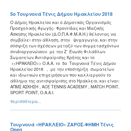
5o Τουρνουά Τένις Δήμου Ηρακλείου 2018
O Δήμος Ηρακλείου και ο Δημοτικός Οργανισμός
Προσχολικής Αγωγής- Φροντίδας και Μαζικής
Άσκησης Ηρακλείου (Δ.Ο.Π.Α.Φ.Μ.Α.Η.) θέλοντας να
συμβάλει στην άθληση, στην ψυχαγωγία, και στην
σύσφιξη των σχέσεων μεταξύ των συμμετασχόντων
συνδιοργανώνουν με την Ζ΄ Ένωση Φιλάθλων
Σωματείων Αντισφαίρισης Κρήτης και το
<<ΗΡΑΚΛΕΙΟ>> Ο.Α.Α. το 5o Τουρνουά Τένις Δήμου
Ηρακλείου 2018 , με την υποστήριξη σωματείων
και ιδιωτικών επιχειρήσεων που καλλιεργούν το
άθλημα της αντισφαίρισης στο Ηράκλειο, και είναι:
ΑΠΜΣ ΑΣΚΗΣΗ , ACE TENNIS ACADEMY , MATCH POINT,
SPORT POINT, Ο.Α.Α.Ι.
περισσότερα...
Τουρνουά «ΗΡΑΚΛΕΙΟ» ΖΑΡΟΣ-ΦΗΜΗ Τένις
Open