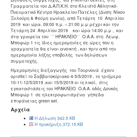
Γραμματεία του Δ.Α.Π.Κ.Η. στο Κλειστό Αθλητικό-
Πνευματικό Κέντρο Ηρακλείου Πατέλες (Δνση: Νίκου
Ξυλούρη & Φούμη γωνία), από Τετάρτη 10 Απριλίου
2019 και ώρα. 09:00 π.μ. – 21:00 μ.μ μέχρι και την
Τετάρτη 24 Απριλίου 2019 και ώρα 14:00 μ.μ , και
στα γραφεία του ΄΄ ΗΡΑΚΛΕΙΟ΄΄ Ο.Α.Α. στη Λεωφ.
Μποφώρ 1 τις ίδιες ημερομηνίες σε ώρες που η
γραμματεία θα είναι ανοικτή , και πριν από την
ημερομηνία λήξης υποβολής των δηλώσεων
συμμετοχής.
Ημερομηνίες διεξαγωγής του Τουρνουά έχουν
ορισθεί το Σαββατοκύριακο 4-5/5/2019 , το τριήμερο
10-11-12/5/2019 ,και 15/5/2019 οι τελικοί, στις
εγκαταστάσεις του ΗΡΑΚΛΕΙΟ Ο.Α.Α. οδός Δουκός
Μποφώρ 1 σε ηλεκτροφωτισμένα γήπεδα
επιφάνειας green set.
Αρχεία
Η Δήλωση 342.5 KB
Η προκήρυξη 372.15 KB