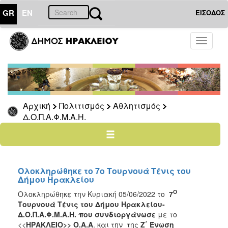
GR
EN
ΕΙΣΟΔΟΣ
ΠΟΛΙΤΙΣΜΟΣ
Toggle
navigati
Αθλητισμός
Ποδήλατα
Αρχική
Πολιτισμός
Αθλητισμός
Δ.Ο.Π.Α.Φ.Μ.Α.Η.
Ο
ΤΟΠΟΣ
ΜΑΣ
Ο
ΔΗΜΟΣ
Ολοκληρώθηκε το 7o Τουρνουά Τένις του
Δήμου Ηρακλείου
ΑΝΘΕΚΤΙΚΗ
Ο
Ολοκληρώθηκε την Κυριακή 05/06/2022 το
7
ΠΟΛΗ
Τουρνουά Τένις του Δήμου Ηρακλείου-
Δ.Ο.Π.Α.Φ.Μ.Α.Η. που συνδιοργάνωσε
με το
<<
ΗΡΑΚΛΕΙΟ>> Ο.Α.Α
. και την της
Ζ΄ Ένωση