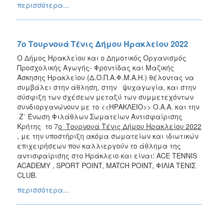
περισσότερα...
7o Τουρνουά Τένις Δήμου Ηρακλείου 2022
O Δήμος Ηρακλείου και ο Δημοτικός Οργανισμός
Προσχολικής Αγωγής- Φροντίδας και Μαζικής
Άσκησης Ηρακλείου (Δ.Ο.Π.Α.Φ.Μ.Α.Η.) θέλοντας να
συμβάλει στην άθληση, στην ψυχαγωγία, και στην
σύσφιξη των σχέσεων μεταξύ των συμμετεχόντων
συνδιοργανώνουν με το <<ΗΡΑΚΛΕΙΟ>> Ο.Α.Α. και την
Ζ΄ Ένωση Φιλάθλων Σωματείων Αντισφαίρισης
Κρήτης το 7
o
Τουρνουά Τένις Δήμου Ηρακλείου 2022
, με την υποστήριξη ακόμα σωματείων και ιδιωτικών
επιχειρήσεων που καλλιεργούν το άθλημα της
αντισφαίρισης στο Ηράκλειο και είναι: ACE TENNIS
ACADEMY , SPORT POINT, MATCH POINT, ΦΙΛΙΑ ΤΕΝΙΣ
CLUB.
περισσότερα...