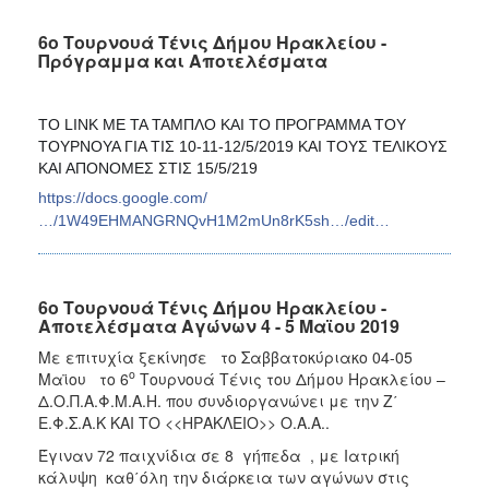
6ο Τουρνουά Τένις Δήμου Ηρακλείου -
Πρόγραμμα και Αποτελέσματα
TΟ LINK ME ΤΑ ΤΑΜΠΛΟ ΚΑΙ ΤΟ ΠΡΟΓΡΑΜΜΑ ΤΟΥ
ΤΟΥΡΝΟΥΑ ΓΙΑ ΤΙΣ 10-11-12/5/2019 ΚΑΙ ΤΟΥΣ ΤΕΛΙΚΟΥΣ
ΚΑΙ ΑΠΟΝΟΜΕΣ ΣΤΙΣ 15/5/219
https://docs.google.com/
…/1W49EHMANGRNQvH1M2mUn8rK5sh…/edit…
6ο Τουρνουά Τένις Δήμου Ηρακλείου -
Αποτελέσματα Αγώνων 4 - 5 Μαϊου 2019
Με επιτυχία ξεκίνησε το Σαββατοκύριακο 04-05
ο
Μαϊου το 6
Τουρνουά Τένις του Δήμου Ηρακλείου –
Δ.Ο.Π.Α.Φ.Μ.Α.Η. που συνδιοργανώνει με την Ζ΄
Ε.Φ.Σ.Α.Κ ΚΑΙ ΤΟ <<ΗΡΑΚΛΕΙΟ>> Ο.Α.Α..
Έγιναν 72 παιχνίδια σε 8 γήπεδα , με Ιατρική
κάλυψη καθ΄όλη την διάρκεια των αγώνων στις