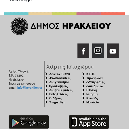
Χάρτης Ιστοχώρου
Αγίου Τίτου 1,
Δελτία Τύπου
Κ.Ε.Π.
Τ.Κ. 71202,
Ανακοινώσεις
Τηλέφωνα
Ηράκλειο
Διαγωνισμοί
e-Υπηρεσίες
Τηλ.: 2813-409000
Προσλήψεις
e-Αιτήματα
email:
info@heraklion.gr
Διαβουλεύσεις
Η Πόλη
Εκδηλώσεις
Ιστορία
Ο Δήμος
Κνωσός
Υπηρεσίες
Μουσεία