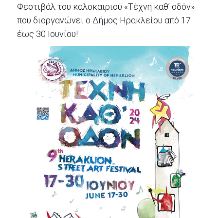
Φεστιβάλ του καλοκαιριού «Τέχνη καθ’ οδόν»
2018
που διοργανώνει ο Δήμος Ηρακλείου από 17
2017
έως 30 Ιουνίου!
2016
Κρήτη
5
+
1
Καστρινή
Αποκριά
Χριστούγεννα
–
Πρωτοχρονιά
Πολιτιστικοί
Αγώνες
Θερινός
Δημοτικός
Κινηματογράφος