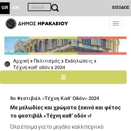
GR
EN
ΕΙΣΟΔΟΣ
ΠΟΛΙΤΙΣΜΟΣ
Toggle
navigati
Εκδηλώσεις
Ηράκλειο
–
Καλοκαίρι
Αρχική
Πολιτισμός
Εκδηλώσεις
Φεστιβάλ
Τέχνη καθ’ οδόν
2024
των
Τειχών
Τέχνη
καθ’
οδόν
9ο Φεστιβάλ «Τέχνη Καθ’ Οδόν» 2024
2024
Με μελωδίες και χρώματα ξεκινά και φέτος
2023
το φεστιβάλ «Τέχνη καθ’ οδόν »!
2022
Όλα έτοιμα για το μεγάλο καλλιτεχνικό
2021