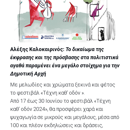
Ημέρες
Μεσογειακού
Κινηματογράφου
Φεστιβάλ
Πιάνου
Μαθητικό
Καλλιτεχνικό
Φεστιβάλ
Αλέξης Καλοκαιρινός:
Το δικαίωμα της
Συμπόσιο
έκφρασης και της πρόσβασης στα πολιτιστικά
Γλυπτικής
αγαθά παραμένει ένα μεγάλο στοίχημα για την
Αρχείο
Δημοτική Αρχή
Εκδηλώσεων
Με μελωδίες και χρώματα ξεκινά και φέτος
το φεστιβάλ «Τέχνη καθ’ οδόν ».
Από 17 έως 30 Ιουνίου το φεστιβάλ «Τέχνη
Ο
ΤΟΠΟΣ
καθ’ οδόν 2024», θα προσφέρει χαρά και
ΜΑΣ
ψυχαγωγία σε μικρούς και μεγάλους, μέσα από
100 και πλέον εκδηλώσεις και δράσεις,
Ο