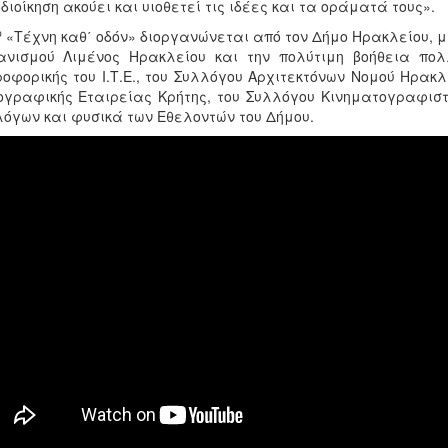
διοίκηση ακούει και υιοθετεί τις ιδέες και τα οράματά τους».
ο
«Τέχνη καθ΄ οδόν» διοργανώνεται από τον Δήμο Ηρακλείου, με
ανισμού Λιμένος Ηρακλείου και την πολύτιμη βοήθεια πολ
οφορικής του Ι.Τ.Ε., του Συλλόγου Αρχιτεκτόνων Νομού Ηρακλ
γραφικής Εταιρείας Κρήτης, του Συλλόγου Κινηματογραφιστώ
όγων και φυσικά των Εθελοντών του Δήμου.