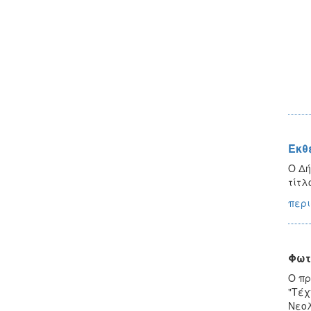
Έκθ
Ο Δή
τίτλ
περι
Φωτ
Ο πρ
"Τέχ
Νεολ