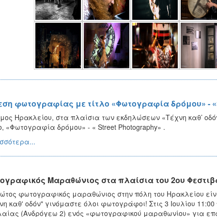
εση φωτογραφίας με τίτλο «Φωτογραφία δρόμου» - «S
μος Ηρακλείου, στα πλαίσια των εκδηλώσεων «Τέχνη καθ’ οδ
ο, «Φωτογραφία δρόμου» - « Street Photography» .
σσότερα...
ογραφικός Μαραθώνιος στα πλαίσια του 2ου Φεστιβάλ
ώτος φωτογραφικός μαραθώνιος στην πόλη του Ηρακλείου είνα
νη καθ' οδόν" γινόμαστε όλοι φωτογράφοι! Στις 3 Ιουλίου 11:00 
αίας (Ανδρόγεω 2) ενός «φωτογραφικού μαραθωνίου» για επ