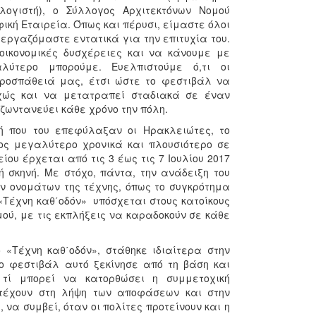
ογιστή), ο Σύλλογος Αρχιτεκτόνων Νομού
ική Εταιρεία. Όπως και πέρυσι, είμαστε όλοι
 εργαζόμαστε εντατικά για την επιτυχία του.
ικονομικές δυσχέρειες και να κάνουμε με
λύτερο μπορούμε. Ευελπιστούμε ό,τι οι
ροσπάθειά μας, έτσι ώστε το φεστιβάλ να
εχώς και να μετατραπεί σταδιακά σε έναν
 ζωντανεύει κάθε χρόνο την πόλη.
ή που του επεφύλαξαν οι Ηρακλειώτες, το
ος μεγαλύτερο χρονικά και πλουσιότερο σε
υ έρχεται από τις 3 έως τις 7 Ιουλίου 2017
 σκηνή. Με στόχο, πάντα, την ανάδειξη του
ών ονομάτων της τέχνης, όπως το συγκρότημα
 «Τέχνη καθ΄οδόν» υπόσχεται στους κατοίκους
μού, με τις εκπλήξεις να καραδοκούν σε κάθε
«Τέχνη καθ΄οδόν», στάθηκε ιδιαίτερα στην
ο φεστιβάλ αυτό ξεκίνησε από τη βάση και
 τί μπορεί να κατορθώσει η συμμετοχική
μετέχουν στη λήψη των αποφάσεων και στην
 να συμβεί, όταν οι πολίτες προτείνουν και η