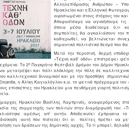
Αλληλεπίδρασης Ανθρώπου – Υπολ
Ηρακλείου και η Ελληνική Φωτογραφ
αφοσιωμένοι στους στόχους του και
Αποφασίσαμε να αγνοήσουμε τις ο
όποια μέσα διαθέτουμε ό,τι κα
συμπολίτες θα αγκαλιάσουν την π
καθιερωθεί, να βελτιώνεται συν
σημαντικό πολιτιστικό θεσμό που θα
Μετά την περυσινή, θερμή υποδοχ
«Τέχνη καθ’ οδόν» επιστρέφει φέτ
ο
εχόμενο. Το 2
Παγκρήτιο Φεστιβάλ Δρόμου του Δήμου Ηρακλείο
να μετατρέψει και πάλι ολόκληρη την πόλη σε καλλιτεχνική
ιου καλλιτεχνικού δυναμικού και με την προσθήκη σημαντικ
Encardia, η Αλίκη Καγιαλόγλου κ.α. το φετινό πρόγραμμα του
τους επισκέπτες του Ηρακλείου μια πενθήμερη γιορτή πολιτισ
εία.
μαρχος Ηρακλείου Βασίλης Λαμπρινός, αναφερόμενος στο 
σία της συμμετοχής των πολιτών στην διαμόρφωσή του: «Τ
αλιάστηκε αμέσως απ’ αυτήν. Αποδεικνύει έμπρακτα το
διοίκηση -αυτή που πιστεύει ότι οι πολίτες πρέπει να 
οίηση των δράσεων της δημοτικής αρχής. Το τί μπορεί, δηλαδή,