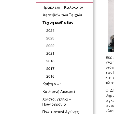
Ηράκλειο – Καλοκαίρι
Φεστιβάλ των Τειχών
Τέχνη καθ’ οδόν
2024
2023
2022
2021
περι
2018
για 
ντόπ
2017
των 
2016
και 
πλατ
Κρήτη 5 + 1
Ο Δή
Καστρινή Αποκριά
σημα
Χριστούγεννα –
αγκ
Πρωτοχρονιά
αυτο
υλοπ
Πολιτιστικοί Αγώνες