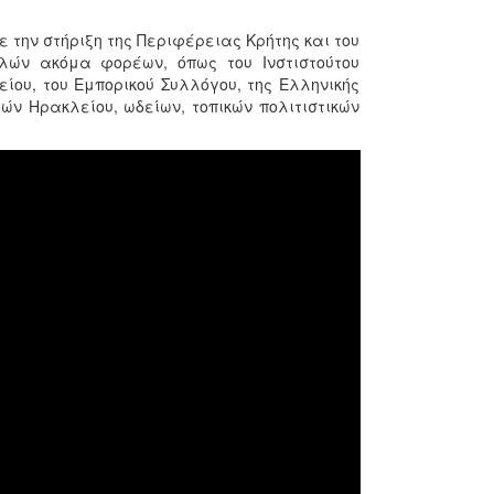
 την στήριξη της Περιφέρειας Κρήτης και του
λών ακόμα φορέων, όπως του Ινστιστούτου
είου, του Εμπορικού Συλλόγου, της Ελληνικής
ν Ηρακλείου, ωδείων, τοπικών πολιτιστικών