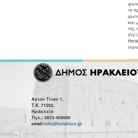
φωτο
το π
φωτο
και 
της 
στεί
Hera
αφιε
Αγίου Τίτου 1,
Τ.Κ. 71202,
Ηράκλειο
Τηλ.: 2813-409000
email:
info@heraklion.gr