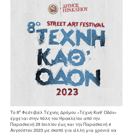
2018
2017
2016
Κρήτη
5
+
1
Καστρινή
Αποκριά
Χριστούγεννα
–
Πρωτοχρονιά
Πολιτιστικοί
Αγώνες
ο
Το 8
Φεστιβάλ Τέχνης Δρόμου «Τέχνη Καθ’ Οδόν»
Θερινός
έρχεται στην πόλη του Ηρακλείου από την
Δημοτικός
Παρασκευή 28 Ιουλίου έως και την Παρασκευή 4
Κινηματογράφος
Αυγούστου 2023 με σκοπό για άλλη μια χρονιά να