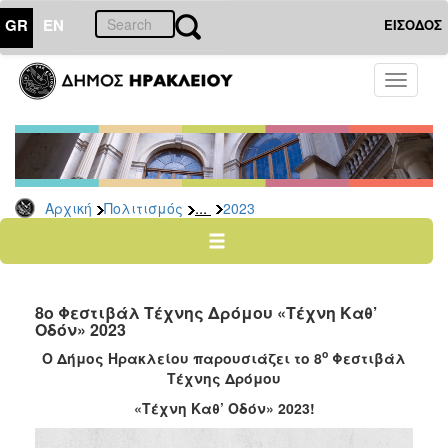
GR
EN
ΕΙΣΟΔΟΣ
ΠΟΛΙΤΙΣΜΟΣ
Toggle
navigati
Εκδηλώσεις
Ηράκλειο
–
Καλοκαίρι
...
Αρχική
Πολιτισμός
2023
Φεστιβάλ
των
Τειχών
Τέχνη
καθ’
8ο Φεστιβάλ Τέχνης Δρόμου «Τέχνη Καθ’
οδόν
Οδόν» 2023
2024
ο
Ο Δήμος Ηρακλείου παρουσιάζει το 8
Φεστιβάλ
Τέχνης Δρόμου
2023
«Τέχνη Καθ’ Οδόν» 2023!
2022
2021