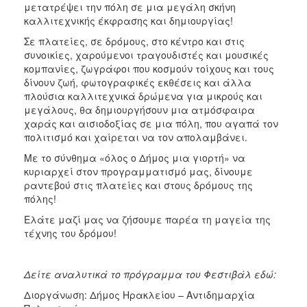
Ημέρες
μετατρέψει την πόλη σε μια μεγάλη σκήνη
Μεσογειακού
καλλιτεχνικής έκφρασης και δημιουργίας!
Κινηματογράφου
Σε πλατείες, σε δρόμους, στο κέντρο και στις
Φεστιβάλ
συνοικίες, χαρούμενοι τραγουδιστές και μουσικές
Πιάνου
κομπανίες, ζωγράφοι που κοσμούν τοίχους και τους
δίνουν ζωή, φωτογραφικές εκθέσεις και άλλα
Μαθητικό
πλούσια καλλιτεχνικά δρώμενα για μικρούς και
Καλλιτεχνικό
μεγάλους, θα δημιουργήσουν μια ατμόσφαιρα
Φεστιβάλ
χαράς και αισιοδοξίας σε μια πόλη, που αγαπά τον
Συμπόσιο
πολιτισμό και χαίρεται να τον απολαμβάνει.
Γλυπτικής
Με το σύνθημα «όλος ο Δήμος μια γιορτή» να
Αρχείο
κυριαρχεί στον προγραμματισμό μας, δίνουμε
Εκδηλώσεων
ραντεβού στις πλατείες και στους δρόμους της
πόλης!
Ελάτε μαζί μας να ζήσουμε παρέα τη μαγεία της
τέχνης του δρόμου!
Ο
ΤΟΠΟΣ
ΜΑΣ
Δείτε αναλυτικά το πρόγραμμα του Φεστιβάλ εδώ:
Διοργάνωση: Δήμος Ηρακλείου – Αντιδημαρχία
Ο