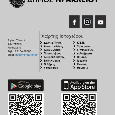
Χάρτης Ιστοχώρου
Αγίου Τίτου 1,
Δελτία Τύπου
Κ.Ε.Π.
Τ.Κ. 71202,
Ανακοινώσεις
Τηλέφωνα
Ηράκλειο
Διαγωνισμοί
e-Υπηρεσίες
Τηλ.: 2813-409000
Προσλήψεις
e-Αιτήματα
email:
info@heraklion.gr
Διαβουλεύσεις
Η Πόλη
Εκδηλώσεις
Ιστορία
Ο Δήμος
Κνωσός
Υπηρεσίες
Μουσεία