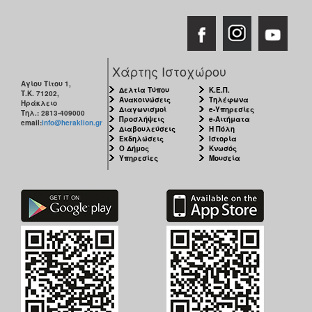
Χάρτης Ιστοχώρου
Αγίου Τίτου 1,
Δελτία Τύπου
Κ.Ε.Π.
Τ.Κ. 71202,
Ανακοινώσεις
Τηλέφωνα
Ηράκλειο
Διαγωνισμοί
e-Υπηρεσίες
Τηλ.: 2813-409000
Προσλήψεις
e-Αιτήματα
email:
info@heraklion.gr
Διαβουλεύσεις
Η Πόλη
Εκδηλώσεις
Ιστορία
Ο Δήμος
Κνωσός
Υπηρεσίες
Μουσεία