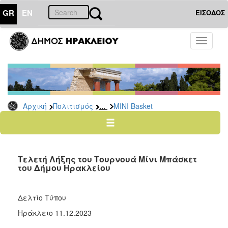
GR
EN
ΕΙΣΟΔΟΣ
ΠΟΛΙΤΙΣΜΟΣ
Toggle
navigati
Αθλητισμός
Ποδήλατα
...
Αρχική
Πολιτισμός
ΜΙΝΙ Basket
Ο
ΤΟΠΟΣ
ΜΑΣ
Τελετή Λήξης του Τουρνουά Μίνι Μπάσκετ
Ο
του Δήμου Ηρακλείου
ΔΗΜΟΣ
ΑΝΘΕΚΤΙΚΗ
Δελτίο Τύπου
ΠΟΛΗ
Ηράκλειο 11.12.2023