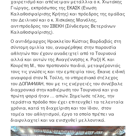
χαιρετισμό και απένειμαν μετάλλια ο κ. Χιωτάκης
Γιώργος, εκπρόσωπος της ΕΚΑΣΚ (Ένωση
Καλαθοσφαίρισης Κρήτης) και πρόεδρος της ομάδας
του Δειλινού και ο κ. Χισκάκης Μανόλης,
αντιπρόεδρος του ΣΒΕΚΗ (Σύνδεσμος Βετεράνων
Καλαθοσφαίρισης).
Ο αντιδήμαρχος Ηρακλείου Κώστας Βαρδαβάς στη
σύντομη ομιλία του, αναφέρθηκε στην παρουσία
αθλητών που έχουν αναδειχτεί από το Τουρνουά
αλλά και αυτών της Αναγέννησης κ. Ραζή Κ. και
Κουρέπη Μ., που προπονούν παιδιά, μεταφέροντάς
τους τις γνώσεις και την εμπειρία τους. Έκανε ειδική
αναφορά στον Ν. Τούλη, το υπηρεσιακό στέλεχος
του ΔΟΠΑΦΜΑΗ, που με τις ενέργειές του συνέβαλε
διαχρονικά στην καθιέρωση του Τουρνουά και για
πρώτη φορά ήταν … απών. Σημείωσε τέλος, την
τεράστια πρόοδο που έχει επιτευχθεί τα τελευταία
χρόνια, κατά τη διαχείριση και του ίδιου, στον
τομέα του αθλητισμού, έργο το οποίο πρέπει να
διαφυλαχτεί και να ενισχυθεί μελλοντικά.