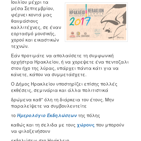
Ιουλίου μέχρι τα
Αποκριά
μέσα Σεπτεμβρίου,
Χριστούγεννα
φέρνει κοντά μας
–
θαυμάσιους
Πρωτοχρονιά
καλλιτέχνες, σε έναν
εορτασμό μουσικής,
Πολιτιστικοί
χορού και εικαστικών
Αγώνες
τεχνών.
Θερινός
Εάν προτιμάτε να απολαύσετε τη συμφωνική
Δημοτικός
ορχήστρα Ηρακλείου, ή να χορεψετε ένα πεντοζαλι
Κινηματογράφος
στον ήχο της λύρας, υπάρχει πάντα κάτι για να
Ημέρες
κάνετε, κάπου να συμμετάσχετε.
Μεσογειακού
Ο Δήμος Ηρακλείου υποστηρίζει επίσης πολλές
Κινηματογράφου
εκθέσεις, σεμινάρια και άλλα πολιτιστικά
Φεστιβάλ
δρώμενα καθ'' όλη τη διάρκεια του έτους. Μην
Πιάνου
παραλείψετε να συμβουλευτείτε
Μαθητικό
το
Ημερολόγιο Εκδηλώσεων
της πόλης
Καλλιτεχνικό
Φεστιβάλ
καθώς και τη σελιδα με τους
χώρους
που μπορούν
να φιλοξενήσουν
Συμπόσιο
Γλυπτικής
εκδηλώσεις στο Ηράκλειο.