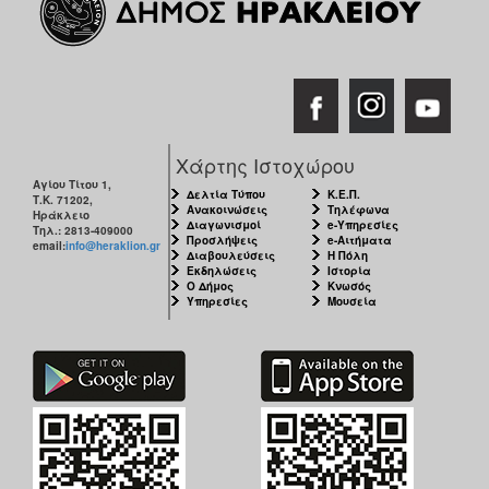
Χάρτης Ιστοχώρου
Αγίου Τίτου 1,
Δελτία Τύπου
Κ.Ε.Π.
Τ.Κ. 71202,
Ανακοινώσεις
Τηλέφωνα
Ηράκλειο
Διαγωνισμοί
e-Υπηρεσίες
Τηλ.: 2813-409000
Προσλήψεις
e-Αιτήματα
email:
info@heraklion.gr
Διαβουλεύσεις
Η Πόλη
Εκδηλώσεις
Ιστορία
Ο Δήμος
Κνωσός
Υπηρεσίες
Μουσεία