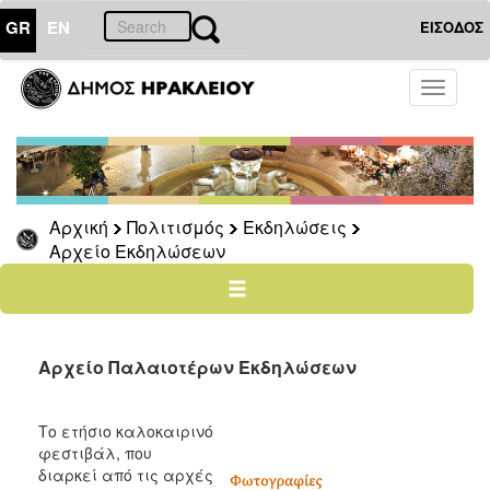
GR
EN
ΕΙΣΟΔΟΣ
ΠΟΛΙΤΙΣΜΟΣ
Toggle
navigati
Εκδηλώσεις
Ηράκλειο
–
Καλοκαίρι
Αρχική
Πολιτισμός
Εκδηλώσεις
Φεστιβάλ
Αρχείο Εκδηλώσεων
των
Τειχών
Τέχνη
καθ’
οδόν
Αρχείο Παλαιοτέρων Εκδηλώσεων
Κρήτη
5
+
Το ετήσιο καλοκαιρινό
1
φεστιβάλ, που
διαρκεί από τις αρχές
Καστρινή