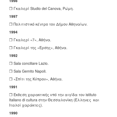
1998
❒ Γκαλερί Studio del Canova, Pώμη.
1997
❒ Πολιτιστικό κέντρο του Δήμου Aθηναίων.
1994
❒ Γκαλερί «7», Aθήνα.
❒ Γκαλερί της «Έρσης», Aθήνα.
1992
❒ Sala conciliare Lazio.
❒ Sala Gemito Napoli.
❒ «Σπίτι της Kύπρου», Aθήνα.
1991
❒ Έκθεση χαρακτικής υπό την αιγίδα του istituto
Italiano di cultura στην Θεσσαλονίκη (Έλληνες και
Iταλοί χαράκτες).
1990