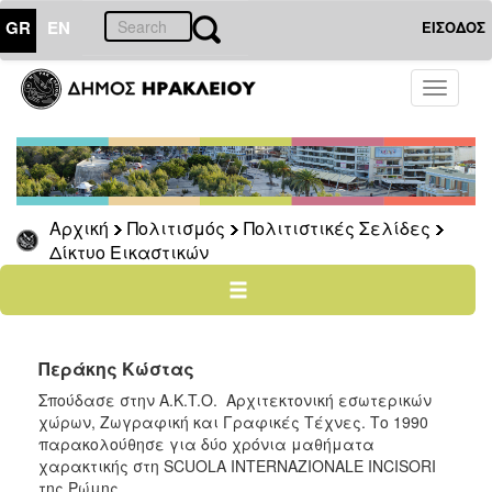
GR
EN
ΕΙΣΟΔΟΣ
ΠΟΛΙΤΙΣΜΟΣ
Toggle
navigati
Πολιτιστικές
Σελίδες
Πολιτιστικοί
Σύλλογοι
Αρχική
Πολιτισμός
Πολιτιστικές Σελίδες
Σκιτσογράφοι
Δίκτυο Εικαστικών
Δίκτυο
Εικαστικών
Λαϊκή
Τέχνη
Περάκης Κώστας
Ζωγράφοι
Σπούδασε στην A.K.T.O. Aρχιτεκτονική εσωτερικών
Γλύπτες
χώρων, Zωγραφική και Γραφικές Tέχνες. Tο 1990
παρακολούθησε για δύο χρόνια μαθήματα
Photopolis
χαρακτικής στη SCUOLA INTERNAZIONALE INCISORI
Σημεία
της Pώμης.