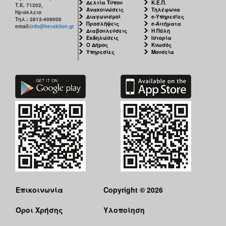
Δελτία Τύπου
Κ.Ε.Π.
Τ.Κ. 71202,
Ανακοινώσεις
Τηλέφωνα
Ηράκλειο
Διαγωνισμοί
e-Υπηρεσίες
Τηλ.: 2813-409000
Προσλήψεις
e-Αιτήματα
email:
info@heraklion.gr
Διαβουλεύσεις
Η Πόλη
Εκδηλώσεις
Ιστορία
Ο Δήμος
Κνωσός
Υπηρεσίες
Μουσεία
Επικοινωνία
Copyright © 2026
Όροι Χρήσης
Υλοποίηση