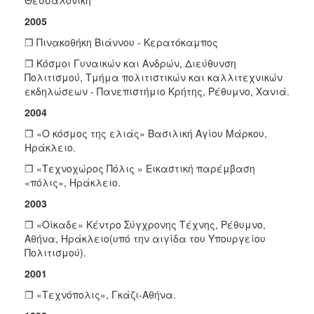
2005
❒ Πινακοθήκη Βιάννου - Κερατόκαμπος
❒ Κόσμοι Γυναικών και Ανδρών, Διεύθυνση
Πολιτισμού, Τμήμα πολιτιστικών και καλλιτεχνικών
εκδηλώσεων - Πανεπιστήμιο Κρήτης, Ρέθυμνο, Χανιά.
2004
❒ «O κόσμος της ελιάς» Bασιλική Aγίου Mάρκου,
Hράκλειο.
❒ «Τεχνοχώρος Πόλις » Εικαστική παρέμβαση
«πόλις», Ηράκλειο.
2003
❒ «Oίκαδε» Kέντρο Σύγχρονης Tέχνης, Pέθυμνο,
Αθήνα, Ηράκλειο(υπό την αιγίδα του Υπουργείου
Πολιτισμού).
2001
❒ «Tεχνόπολις», Γκάζι-Αθήνα.