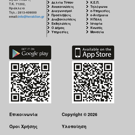
Δελτία Τύπου
Κ.Ε.Π.
Τ.Κ. 71202,
Ανακοινώσεις
Τηλέφωνα
Ηράκλειο
Διαγωνισμοί
e-Υπηρεσίες
Τηλ.: 2813-409000
Προσλήψεις
e-Αιτήματα
email:
info@heraklion.gr
Διαβουλεύσεις
Η Πόλη
Εκδηλώσεις
Ιστορία
Ο Δήμος
Κνωσός
Υπηρεσίες
Μουσεία
Επικοινωνία
Copyright © 2026
Όροι Χρήσης
Υλοποίηση