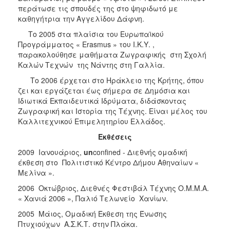
Μνήμης
περάτωσε τις σπουδές της στο ψηφιδωτό με
1941
καθηγήτρια την Αγγελίδου Δάφνη.
Το 2005 στα πλαίσια του Ευρωπαϊκού
Προγράμματος « Erasmus » του Ι.Κ.Υ. ,
παρακολούθησε μαθήματα Ζωγραφικής στη Σχολή
Καλών Τεχνών της Νάντης στη Γαλλία.
Ο
ΤΟΠΟΣ
Το 2006 έρχεται στο Ηράκλειο της Κρήτης, όπου
ΜΑΣ
ζει και εργάζεται έως σήμερα σε Δημόσια και
Ιδιωτικά Εκπαιδευτικά Ιδρύματα, διδάσκοντας
Ο
Ζωγραφική και Ιστορία της Τέχνης. Είναι μέλος του
ΔΗΜΟΣ
Καλλιτεχνικού Επιμελητηρίου Ελλάδος.
ΑΝΘΕΚΤΙΚΗ
Εκθέσεις
ΠΟΛΗ
2009 Ιανουάριος,
un
confined - Διεθνής ομαδική
έκθεση στο Πολιτιστικό Κέντρο Δήμου Αθηναίων «
Μελίνα ».
2006 Οκτώβριος, Διεθνές Φεστιβάλ Τέχνης Ο.Μ.Μ.Α.
« Χανιά 2006 », Παλιό Τελωνείο Χανίων.
2005 Μάιος, Ομαδική Έκθεση της Ένωσης
Πτυχιούχων Α.Σ.Κ.Τ. στην Πλάκα.