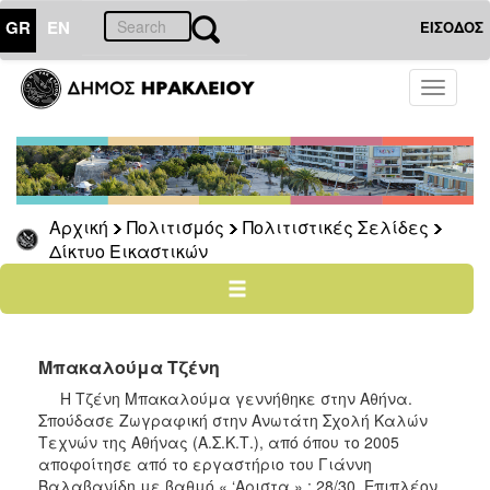
GR
EN
ΕΙΣΟΔΟΣ
ΠΟΛΙΤΙΣΜΟΣ
Toggle
navigati
Πολιτιστικές
Σελίδες
Πολιτιστικοί
Σύλλογοι
Αρχική
Πολιτισμός
Πολιτιστικές Σελίδες
Σκιτσογράφοι
Δίκτυο Εικαστικών
Δίκτυο
Εικαστικών
Λαϊκή
Τέχνη
Μπακαλούμα Τζένη
Ζωγράφοι
Η Τζένη Μπακαλούμα γεννήθηκε στην Αθήνα.
Γλύπτες
Σπούδασε Ζωγραφική στην Ανωτάτη Σχολή Καλών
Τεχνών της Αθήνας (Α.Σ.Κ.Τ.), από όπου το 2005
Photopolis
αποφοίτησε από το εργαστήριο του Γιάννη
Σημεία
Βαλαβανίδη με βαθμό « ‘Αριστα » : 28/30. Επιπλέον