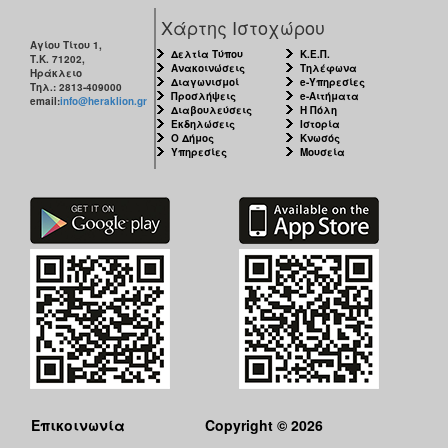
Χάρτης Ιστοχώρου
Αγίου Τίτου 1,
Δελτία Τύπου
Κ.Ε.Π.
Τ.Κ. 71202,
Ανακοινώσεις
Τηλέφωνα
Ηράκλειο
Διαγωνισμοί
e-Υπηρεσίες
Τηλ.: 2813-409000
Προσλήψεις
e-Αιτήματα
email:
info@heraklion.gr
Διαβουλεύσεις
Η Πόλη
Εκδηλώσεις
Ιστορία
Ο Δήμος
Κνωσός
Υπηρεσίες
Μουσεία
Επικοινωνία
Copyright © 2026