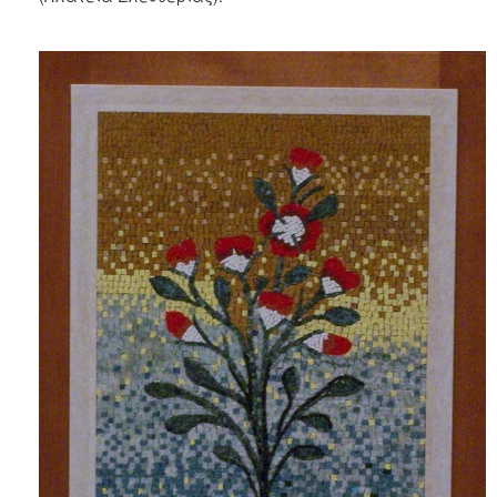
Μνήμης
1941
Ο
ΤΟΠΟΣ
ΜΑΣ
Ο
ΔΗΜΟΣ
ΑΝΘΕΚΤΙΚΗ
ΠΟΛΗ