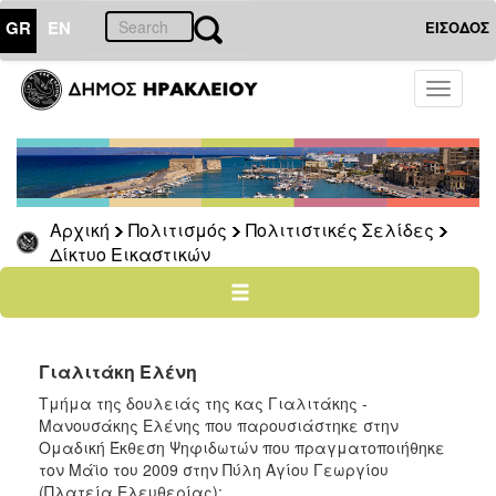
GR
EN
ΕΙΣΟΔΟΣ
ΠΟΛΙΤΙΣΜΟΣ
Toggle
navigati
Πολιτιστικές
Σελίδες
Πολιτιστικοί
Σύλλογοι
Αρχική
Πολιτισμός
Πολιτιστικές Σελίδες
Σκιτσογράφοι
Δίκτυο Εικαστικών
Δίκτυο
Εικαστικών
Λαϊκή
Τέχνη
Γιαλιτάκη Ελένη
Ζωγράφοι
Τμήμα της δουλειάς της κας Γιαλιτάκης -
Γλύπτες
Μανουσάκης Ελένης που παρουσιάστηκε στην
Ομαδική Έκθεση Ψηφιδωτών που πραγματοποιήθηκε
Photopolis
τον Μάϊο του 2009 στην Πύλη Αγίου Γεωργίου
Σημεία
(Πλατεία Ελευθερίας):