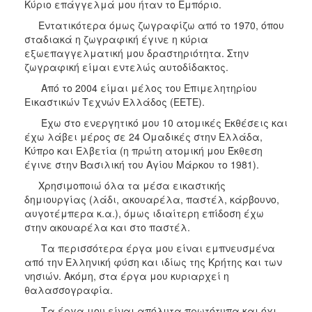
Κύριο επάγγελμά μου ήταν το Εμπόριο.
Μνήμης
1941
Εντατικότερα όμως ζωγραφίζω από το 1970, όπου
σταδιακά η ζωγραφική έγινε η κύρια
εξωεπαγγελματική μου δραστηριότητα. Στην
ζωγραφική είμαι εντελώς αυτοδίδακτος.
Από το 2004 είμαι μέλος του Επιμελητηρίου
Ο
ΤΟΠΟΣ
Εικαστικών Τεχνών Ελλάδος (ΕΕΤΕ).
ΜΑΣ
Έχω στο ενεργητικό μου 10 ατομικές Εκθέσεις και
έχω λάβει μέρος σε 24 Ομαδικές στην Ελλάδα,
Ο
Κύπρο και Ελβετία (η πρώτη ατομική μου Έκθεση
ΔΗΜΟΣ
έγινε στην Βασιλική του Αγίου Μάρκου το 1981).
ΑΝΘΕΚΤΙΚΗ
Χρησιμοποιώ όλα τα μέσα εικαστικής
ΠΟΛΗ
δημιουργίας (λάδι, ακουαρέλα, παστέλ, κάρβουνο,
αυγοτέμπερα κ.α.), όμως ιδιαίτερη επίδοση έχω
στην ακουαρέλα και στο παστέλ.
Τα περισσότερα έργα μου είναι εμπνευσμένα
από την Ελληνική φύση και ιδίως της Κρήτης και των
νησιών. Ακόμη, στα έργα μου κυριαρχεί η
θαλασσογραφία.
Τα έργα μου είναι απόλυτα πρωτότυπα και όχι