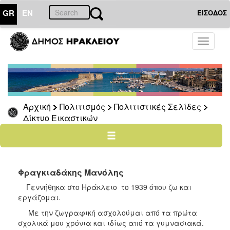
GR
EN
ΕΙΣΟΔΟΣ
ΠΟΛΙΤΙΣΜΟΣ
Toggle
navigati
Πολιτιστικές
Σελίδες
Πολιτιστικοί
Σύλλογοι
Αρχική
Πολιτισμός
Πολιτιστικές Σελίδες
Σκιτσογράφοι
Δίκτυο Εικαστικών
Δίκτυο
Εικαστικών
Λαϊκή
Τέχνη
Φραγκιαδάκης Μανόλης
Ζωγράφοι
Γεννήθηκα στο Ηράκλειο το 1939 όπου ζω και
Γλύπτες
εργάζομαι.
Photopolis
Με την ζωγραφική ασχολούμαι από τα πρώτα
σχολικά μου χρόνια και ιδίως από τα γυμνασιακά.
Σημεία