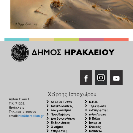
Χάρτης Ιστοχώρου
Αγίου Τίτου 1,
Δελτία Τύπου
Κ.Ε.Π.
Τ.Κ. 71202,
Ανακοινώσεις
Τηλέφωνα
Ηράκλειο
Διαγωνισμοί
e-Υπηρεσίες
Τηλ.: 2813-409000
Προσλήψεις
e-Αιτήματα
email:
info@heraklion.gr
Διαβουλεύσεις
Η Πόλη
Εκδηλώσεις
Ιστορία
Ο Δήμος
Κνωσός
Υπηρεσίες
Μουσεία