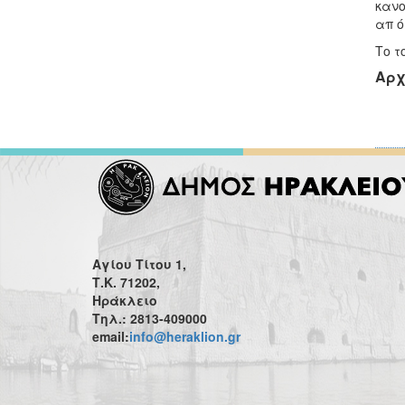
κανο
απ ό
Το τ
Αρχ
Αγίου Τίτου 1,
Τ.Κ. 71202,
Ηράκλειο
Τηλ.: 2813-409000
email:
info@heraklion.gr