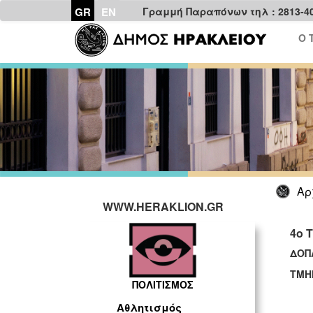
GR
EN
Γραμμή Παραπόνων τηλ : 2813-4
Ο 
Αρ
WWW.HERAKLION.GR
4ο 
ΔΟΠ
ΤΜΗ
ΠΟΛΙΤΙΣΜΟΣ
Αθλητισμός