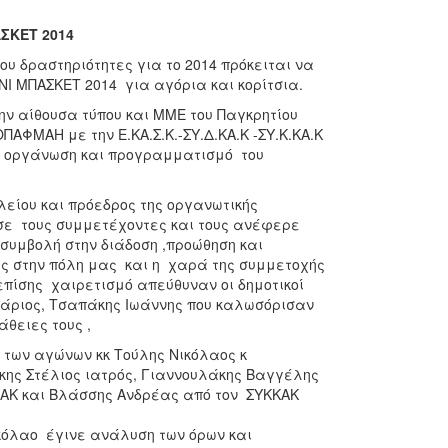
ΣΚΕΤ 2014
ου δραστηριότητες για το 2014 πρόκειται να
Ι ΜΠΑΣΚΕΤ 2014 για αγόρια και κορίτσια.
ην αίθουσα τύπου και ΜΜΕ
του Παγκρητίου
ΜΑΗ με την Ε.ΚΑ.Σ.Κ.-ΣΥ.Δ.ΚΑ.Κ -ΣΥ.Κ.ΚΑ.Κ
ρη οργάνωση και προγραμματισμό του
είου και πρόεδρος της οργανωτικής
σε τους συμμετέχοντες και τους ανέφερε
η συμβολή στην διάδοση ,προώθηση και
ς στην πόλη μας και η χαρά της συμμετοχής
πίσης χαιρετισμό απεύθυναν οι δημοτικοί
τάριος, Τσαπάκης Ιωάννης που καλωσόρισαν
θειες τους ,
ς των αγώνων κκ Τούλης Νικόλαος κ
ης Στέλιος ιατρός, Γιαννουλάκης Βαγγέλης
ΚΑΚ και Βλάσσης Ανδρέας από τον ΣΥΚΚΑΚ
ποι των συλλόγων.
 έγινε ανάλυση των όρων και