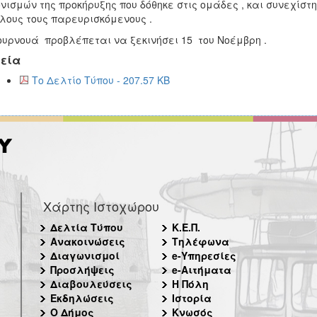
νισμών της προκήρυξης που δόθηκε στις ομάδες , και συνεχίστη
λους τους παρευρισκόμενους .
ουρνουά προβλέπεται να ξεκινήσει 15 του Νοέμβρη .
εία
Το Δελτίο Τύπου - 207.57 KB
Χάρτης Ιστοχώρου
Δελτία Τύπου
Κ.Ε.Π.
Ανακοινώσεις
Τηλέφωνα
Διαγωνισμοί
e-Υπηρεσίες
Προσλήψεις
e-Αιτήματα
Διαβουλεύσεις
Η Πόλη
Εκδηλώσεις
Ιστορία
Ο Δήμος
Κνωσός