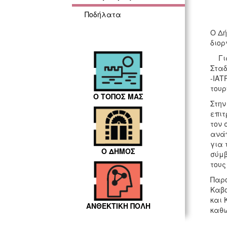
Ποδήλατα
Ο Δή
διορ
Για 
Σταδ
-ΙΑΤ
τουρ
Ο ΤΟΠΟΣ ΜΑΣ
Στην
επιτ
τον 
ανάπ
για 
Ο ΔΗΜΟΣ
σύμβ
τους
Παρό
Καβο
και 
ΑΝΘΕΚΤΙΚΗ ΠΟΛΗ
κ
Από