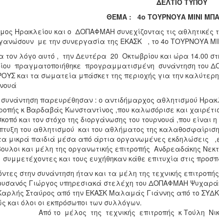
ΔΕΛΤΙΟ ΤΥΠΟΥ
ΘΕΜΑ : 4ο ΤΟΥΡΝΟΥΑ ΜΙΝΙ ΜΠΑ
μος Ηρακλείου και ο ΔΟΠΑΦΜΑΗ
συνεχίζοντας τις αθλητικές τ
γανώσουν με την συνεργασία της ΕΚΑΣΚ , το 4ο ΤΟΥΡΝΟΥΑ ΜΙΝ
τον λόγο αυτό , την Δευτέρα 20 Οκτωβρίου και ώρα 14.00 στ
ίου πραγματοποιήθηκε προγραμματισμένη συνάντηση του ΔΟΠΑΦ
ΡΟΥΣ και τα σωματεία μπάσκετ της περιοχής για την καλύτε
νουά
 συνάντηση παρευρέθησαν : ο αντιδήμαρχος αθλητισμού Ηρακλ
ροπής κ Βαρδαβάς Κωνσταντίνος ,που καλωσόρισε και χαιρέτι
σκοπό και τον στόχο της διοργάνωσης του τουρνουά ,που είναι 
τυξη του αθλητισμού και του αθλήματος της καλαθοσφαίριση
τα μικρά παιδιά μέσα από άρτια οργανωμένες εκδηλώσεις ,ε
ουλοι και μέλη της οργανωτικής επιτροπής Ανδρεαδάκης Νεκ
 συμμετέχοντες και τους ευχήθηκαν κάθε επιτυχία στις προσπά
ντες στην συνάντηση ήταν και τα μέλη της τεχνικής επιτροπή
υσανός Γιώργος υπηρεσιακά στελέχη του ΔΟΠΑΦΜΑΗ Ψυχαράκ
Καρλής Σταύρος από την ΕΚΑΣΚ Μαλαμάς Γιάννης από το ΣΥΔ
αθώς και όλοι οι εκπρόσω
 το μέλος της τεχνικής επιτροπής κ Τούλη Νικόλαο