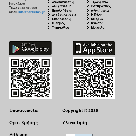
Ανακοινώσεις
Τηλέφωνα
Ηράκλειο
Διαγωνισμοί
e-Υπηρεσίες
Τηλ.: 2813-409000
Προσλήψεις
e-Αιτήματα
email:
info@heraklion.gr
Διαβουλεύσεις
Η Πόλη
Εκδηλώσεις
Ιστορία
Ο Δήμος
Κνωσός
Υπηρεσίες
Μουσεία
Επικοινωνία
Copyright © 2026
Όροι Χρήσης
Υλοποίηση
Δήλωση