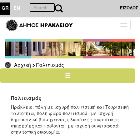
GR
EN
ΕΙΣΟΔΟΣ
ΠΟΛΙΤΙΣΜΟΣ
Toggle
navigati
Εκδηλώσεις
Χώροι
Εκδηλώσεων
Πολιτιστικές
Αρχική
Πολιτισμός
Σελίδες
Βικελαία
Βιβλιοθήκη
Δημοτική
Πινακοθήκη
Πολιτισμός
Ψηφιακό
Ηράκλειο, πόλη με ισχυρή πολιτιστική και Τουριστική
Κανάλι
ταυτότητα, πόλη φάρο πολιτισμού , με ισχυρή
-
δημιουργική βιομηχανία, ελκυστικές τουριστικές
Heraklion
υπηρεσίες και προϊόντα , με ισχυρή συνεισφορά
Arts
στην τοπική οικονομία.
&