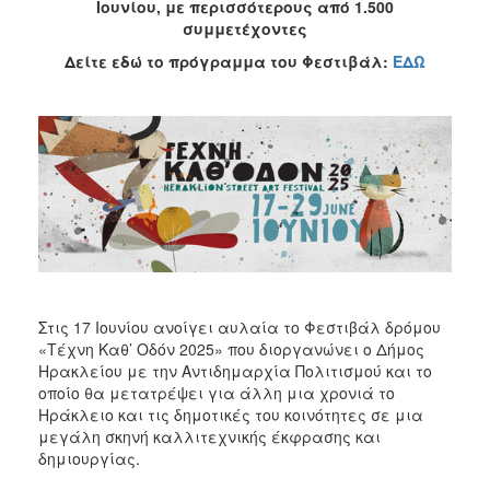
2021
Ιουνίου, με περισσότερους από 1.500
συμμετέχοντες
2018
Δείτε εδώ το πρόγραμμα του Φεστιβάλ:
ΕΔΩ
2017
2016
Κρήτη
5
+
1
Καστρινή
Αποκριά
Χριστούγεννα
–
Στις 17 Ιουνίου ανοίγει αυλαία το Φεστιβάλ δρόμου
Πρωτοχρονιά
«Τέχνη Καθ’ Οδόν 2025» που διοργανώνει ο Δήμος
Πολιτιστικοί
Ηρακλείου με την Αντιδημαρχία Πολιτισμού και το
Αγώνες
οποίο θα μετατρέψει για άλλη μια χρονιά το
Ηράκλειο και τις δημοτικές του κοινότητες σε μια
Θερινός
μεγάλη σκηνή καλλιτεχνικής έκφρασης και
Δημοτικός
δημιουργίας.
Κινηματογράφος