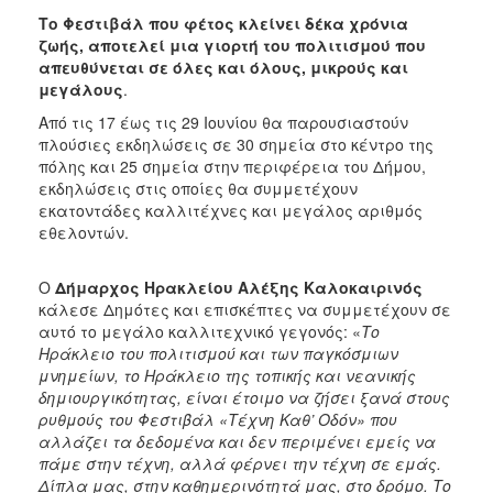
Ημέρες
Το Φεστιβάλ που φέτος κλείνει δέκα χρόνια
Μεσογειακού
ζωής, αποτελεί μια γιορτή του πολιτισμού που
Κινηματογράφου
απευθύνεται σε όλες και όλους, μικρούς και
Φεστιβάλ
μεγάλους
.
Πιάνου
Από τις 17 έως τις 29 Ιουνίου θα παρουσιαστούν
Μαθητικό
πλούσιες εκδηλώσεις σε 30 σημεία στο κέντρο της
Καλλιτεχνικό
πόλης και 25 σημεία στην περιφέρεια του Δήμου,
Φεστιβάλ
εκδηλώσεις στις οποίες θα συμμετέχουν
εκατοντάδες καλλιτέχνες και μεγάλος αριθμός
Συμπόσιο
εθελοντών.
Γλυπτικής
Αρχείο
Ο
Δήμαρχος Ηρακλείου Αλέξης Καλοκαιρινός
Εκδηλώσεων
κάλεσε Δημότες και επισκέπτες να συμμετέχουν σε
αυτό το μεγάλο καλλιτεχνικό γεγονός: «
Το
Ηράκλειο του πολιτισμού και των παγκόσμιων
μνημείων, το Ηράκλειο της τοπικής και νεανικής
Ο
δημιουργικότητας, είναι έτοιμο να ζήσει ξανά στους
ΤΟΠΟΣ
ρυθμούς του Φεστιβάλ «Τέχνη Καθ’ Οδόν» που
ΜΑΣ
αλλάζει τα δεδομένα και δεν περιμένει εμείς να
πάμε στην τέχνη, αλλά φέρνει την τέχνη σε εμάς.
Ο
Δίπλα μας, στην καθημερινότητά μας, στο δρόμο. Το