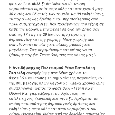
ΔΗΜΟΣ
φετινό Φεστιβάλ ξεδιπλώνεται σε ακόμη
περισσότερα σημεία στην πόλη και στα χωριά μας,
ΑΝΘΕΚΤΙΚΗ
30 εντός και 25 εκτός των τειχών, με 98 εκδηλώσεις,
ΠΟΛΗ
10 παράλληλες δράσεις και περισσότερους από
1.500 συμμετέχοντες. Και προάγοντας την τέχνη σε
κάθε της μορφή, μεταφέρει σε όλο τον Δήμο μας
από τις 17 έως τις 29 Ιουνίου την χαρά της
δημιουργίας και της γιορτής. Μιας γιορτής που
απευθύνεται σε όλες και όλους, μικρούς και
μεγάλους. Σας περιμένουμε και φέτος να το
ζήσουμε παρέα. Στους δρόμους της πόλης μας!».
Η
Αντιδήμαρχος Πολιτισμού Ρένα Παπαδάκη –
Σκαλίδη
αναφέρθηκε στα δέκα χρόνια του
Φεστιβάλ και τόνισε τη σημασία της παρουσίας και
της συμμετοχής όλων λέγοντας:
«Δέκα χρόνια ζωής
συμπληρώνει φέτος το φεστιβάλ «Τέχνη Καθ’
Οδόν»! Και γιορτάζουμε, ενισχύοντας την
καλλιτεχνική έκφραση και την εξωστρέφεια, με
ακόμη περισσότερες δημιουργικές δράσεις και
εκδηλώσεις στην πόλη και στην περιφέρεια του
Δήμου Ηρακλείου. Μέσα από τις δεκάδες συναυλίες,