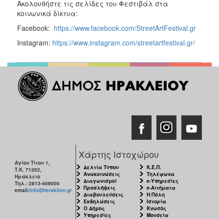
Ακολουθήστε τις σελίδες του Φεστιβάλ στα
κοινωνικά δίκτυα:
Facebook:
https://www.facebook.com/StreetArtFestival.gr
Instagram:
https://www.instagram.com/streetartfestival.gr/
Χάρτης Ιστοχώρου
Αγίου Τίτου 1,
Δελτία Τύπου
Κ.Ε.Π.
Τ.Κ. 71202,
Ανακοινώσεις
Τηλέφωνα
Ηράκλειο
Διαγωνισμοί
e-Υπηρεσίες
Τηλ.: 2813-409000
Προσλήψεις
e-Αιτήματα
email:
info@heraklion.gr
Διαβουλεύσεις
Η Πόλη
Εκδηλώσεις
Ιστορία
Ο Δήμος
Κνωσός
Υπηρεσίες
Μουσεία