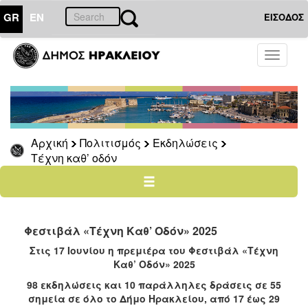
GR
EN
ΕΙΣΟΔΟΣ
ΠΟΛΙΤΙΣΜΟΣ
Toggle
navigati
Εκδηλώσεις
Ηράκλειο
–
Καλοκαίρι
Αρχική
Πολιτισμός
Εκδηλώσεις
Φεστιβάλ
Τέχνη καθ’ οδόν
των
Τειχών
Τέχνη
καθ’
οδόν
Φεστιβάλ «Τέχνη Καθ’ Οδόν» 2025
2024
Στις 17 Ιουνίου η πρεμιέρα του Φεστιβάλ «Τέχνη
Καθ’ Οδόν» 2025
2023
98 εκδηλώσεις και 10 παράλληλες δράσεις σε 55
2022
σημεία σε όλο το Δήμο Ηρακλείου, από 17 έως 29