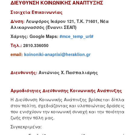
ΔΙΕΥΘΥΝΣΗ ΚΟΙΝΩΝΙΚΗΣ ΑΝΑΠΤΥΞΗΣ
Φροντίδας
(Κ.Α.Π.Η.)
Στοιχεία Επικοινωνίας
Κέντρα
Δ/νση:
Λεωφόρος Ικάρου 121, T.K. 71601, Νέα
Δημιουργικής
Αλικαρνασσός (Έναντι ΣΕΑΠ)
Απασχόλησης
Χάρτης: Google Maps:
#mce_temp_url#
Παιδιών
(Κ.Δ.Α.Π.)
Τηλ.:
2810.336050
Κέντρα
email:
koinoniki-anaptixi@heraklion.gr
Ημερήσιας
Φροντίδας
Ηλικιωμένων
Διευθυντής
:
Αντώνιος Χ.
Πασπαλιάρης
(Κ.Η.Φ.Η.)
Στυλιανή 
Αρχοντάκη
-
Καλογεράκη
Κ.Δ.Α.Π.Α.μεΑ.
Αρμοδιότητες Διεύθυνσης Κοινωνικής Ανάπτυξης
Αδειοδότηση
Η Διεύθυνση Κοινωνικής Ανάπτυξης βρίσκεται δίπλα
&
στον πολίτη, σχεδιάζοντας και υλοποιώντας δράσεις
Έλεγχος
που ενισχύουν την κοινωνική συνοχή και την ποιότητα
Βρεφονηπιακών
ζωής στην πόλη μας.
Σταθμών
Συγκεκριμένα:
Δημοτικό
Ιατρείο