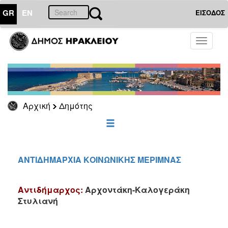
GR
EN
ΕΙΣΟΔΟΣ
ΔΗΜΟΤΗΣ
Toggle
navigati
Κοινωνική
Πολιτική
Νέα
-
Ανακοινώσεις
Αρχική
Δημότης
Επιδόματα
&
Παροχές
για
ΑΝΤΙΔΗΜΑΡΧΙΑ ΚΟΙΝΩΝΙΚΗΣ ΜΕΡΙΜΝΑΣ
Οικονομική
Αδυναμία
&
Αντιδήμαρχος:
Αρχοντάκη-Καλογεράκη
Φυσικές
Καταστροφές
Στυλιανή
Κέντρα
Κοινοτικής