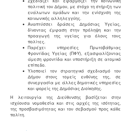
Σχεδιάζει και εφαρμόζει την κοινωνική
πολιτική του Δήμου, με στόχο τη στήριξη των
Ξενώνας
ευάλωτων ομάδων και την ενίσχυση της
Φιλοξενίας
κοινωνικής αλληλεγγύης.
Γυναικών
Αναπτύσσει δράσεις Δημόσιας Υγείας,
Κέντρο
δίνοντας έμφαση στην πρόληψη και την
Κοινότητας
προαγωγή της υγείας για όλους τους
πολίτες.
Κοινωνικό
Παρέχει υπηρεσίες Πρωτοβάθμιας
Φαρμακείο
Φροντίδας Υγείας (ΠΦΥ), εξασφαλίζοντας
Κοινωνικό
άμεση φροντίδα και υποστήριξη σε ατομικό
Παντοπωλείο
επίπεδο.
Υλοποιεί τον στρατηγικό σχεδιασμό του
Ισότητα
Δήμου στους τομείς ευθύνης της, σε
των
συνεργασία με άλλες δημοτικές υπηρεσίες
Φύλων
και φορείς της Δημόσιας Διοίκησης.
Υγεία
Η λειτουργία της Διεύθυνσης βασίζεται στην
Αυτόματοι
ισχύουσα νομοθεσία και στις αρχές της ισότητας,
Απινιδωτές
της προσβασιμότητας και του σεβασμού προς κάθε
πολίτη.