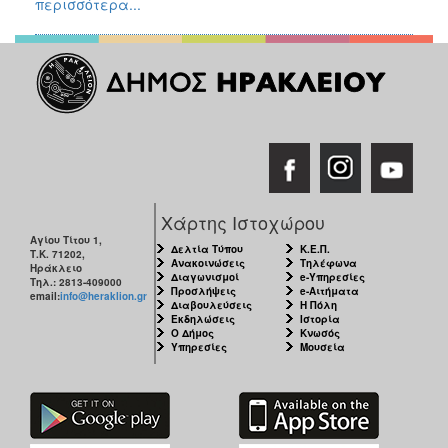
περισσότερα...
ΕΠΙΚΑΙΡΟΤΗΤΑ
ΕΠΙΣΚΕΠΤΗΣ
ΗΡΑΚΛΕΙΟ
ΓΙΑ...
Χάρτης Ιστοχώρου
Αγίου Τίτου 1,
Δελτία Τύπου
Κ.Ε.Π.
Τ.Κ. 71202,
Ανακοινώσεις
Τηλέφωνα
Ηράκλειο
Διαγωνισμοί
e-Υπηρεσίες
Τηλ.: 2813-409000
Προσλήψεις
e-Αιτήματα
email:
info@heraklion.gr
Διαβουλεύσεις
Η Πόλη
Εκδηλώσεις
Ιστορία
Ο Δήμος
Κνωσός
Υπηρεσίες
Μουσεία