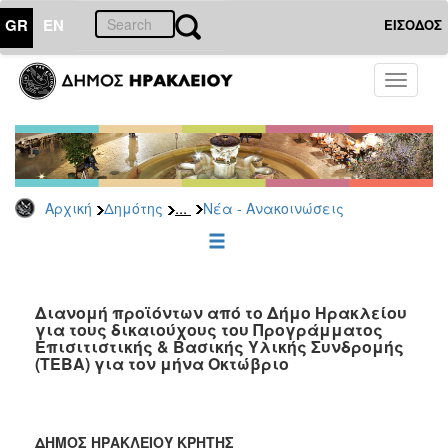
GR
EN
ΕΙΣΟΔΟΣ
ΔΗΜΟΤΗΣ
Toggle
navigati
Κοινωνική
Πολιτική
Νέα
-
Ανακοινώσεις
...
Αρχική
Δημότης
Νέα - Ανακοινώσεις
Επιδόματα
&
Παροχές
για
Διανομή προϊόντων από το Δήμο Ηρακλείου
Οικονομική
για τους δικαιούχους του Προγράμματος
Αδυναμία
Επισιτιστικής & Βασικής Υλικής Συνδρομής
&
(ΤΕΒΑ) για τον μήνα Οκτώβριο
Φυσικές
Καταστροφές
Κέντρα
ΔΗΜΟΣ ΗΡΑΚΛΕΙΟΥ ΚΡΗΤΗΣ
Κοινοτικής