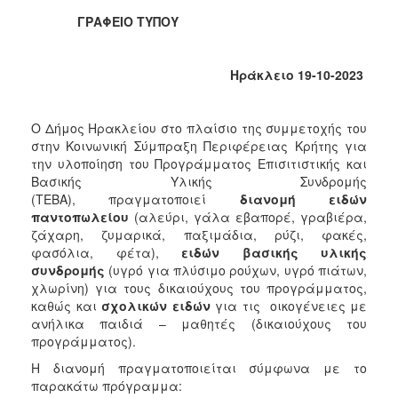
Φροντίδας
ΓΡΑΦΕΙΟ ΤΥΠΟΥ
(Κ.Α.Π.Η.)
Κέντρα
Ηράκλειο 19-10-2023
Δημιουργικής
Απασχόλησης
Παιδιών
Ο Δήμος Ηρακλείου στο πλαίσιο της συμμετοχής του
(Κ.Δ.Α.Π.)
στην Κοινωνική Σύμπραξη Περιφέρειας Κρήτης για
Κέντρα
την υλοποίηση του Προγράμματος Επισιτιστικής και
Ημερήσιας
Βασικής Υλικής Συνδρομής
Φροντίδας
(ΤΕΒΑ), πραγματοποιεί
διανομή
ειδών
Ηλικιωμένων
παντοπωλείου
(αλεύρι, γάλα εβαπορέ, γραβιέρα,
(Κ.Η.Φ.Η.)
ζάχαρη, ζυμαρικά, παξιμάδια, ρύζι, φακές,
φασόλια, φέτα),
ειδών βασικής υλικής
Κ.Δ.Α.Π.Α.μεΑ.
συνδρομής
(υγρό για πλύσιμο ρούχων, υγρό πιάτων,
Αδειοδότηση
χλωρίνη) για τους δικαιούχους του προγράμματος,
&
καθώς και
σχολικών ειδών
για τις οικογένειες με
Έλεγχος
ανήλικα παιδιά – μαθητές (δικαιούχους του
Βρεφονηπιακών
προγράμματος).
Σταθμών
Η διανομή πραγματοποιείται σύμφωνα με το
Δημοτικό
παρακάτω πρόγραμμα:
Ιατρείο