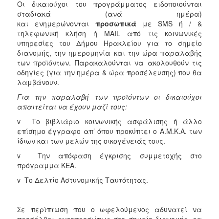
Οι δικαιούχοι του προγράμματος ειδοποιούνται
ΕΠΙΚΑΙΡΟΤΗΤΑ
σταδιακά (ανά ημέρα)
και ενημερώνονται
προσωπικά
με SMS ή / &
ΕΠΙΣΚΕΠΤΗΣ
τηλεφωνική κλήση ή MAIL από τις κοινωνικές
υπηρεσίες του Δήμου Ηρακλείου για το σημείο
ΗΡΑΚΛΕΙΟ
διανομής, την ημερομηνία και την ώρα παραλαβής
ΓΙΑ...
των προϊόντων. Παρακαλούνται να ακολουθούν τις
οδηγίες (για την ημέρα & ώρα προσέλευσης) που θα
λαμβάνουν.
Για την παραλαβή των προϊόντων οι δικαιούχοι
απαιτείται να έχουν μαζί τους
:
v Το βιβλιάριο κοινωνικής ασφάλισης ή άλλο
επίσημο έγγραφο απ’ όπου προκύπτει ο Α.Μ.Κ.Α. των
ίδιων και των μελών της οικογένειάς τους.
v Την απόφαση έγκρισης συμμετοχής στο
πρόγραμμα ΚΕΑ.
v Το Δελτίο Αστυνομικής Ταυτότητας.
Σε περίπτωση που ο ωφελούμενος αδυνατεί να
προσέλθει αυτοπροσώπως στο σημείο διανομής, τα