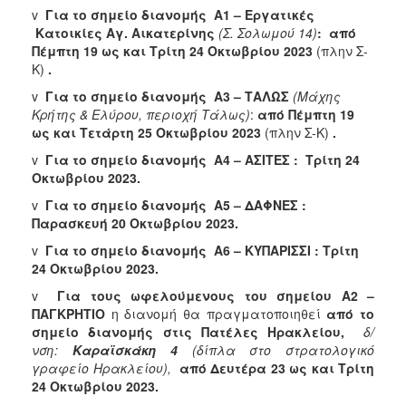
v
Για το σημείο διανομής Α1 – Εργατικές
Ξενώνας
Κατοικίες Αγ. Αικατερίνης
(Σ. Σολωμού 14)
: από
Φιλοξενίας
Πέμπτη 19 ως και Τρίτη 24 Οκτωβρίου 2023
(πλην Σ-
Γυναικών
Κ)
.
Κέντρο
v
Για το σημείο διανομής Α3 – ΤΑΛΩΣ
(Μάχης
Κοινότητας
Κρήτης & Ελύρου, περιοχή Τάλως)
:
από Πέμπτη 19
ως και Τετάρτη 25 Οκτωβρίου 2023
(πλην Σ-Κ)
.
Κοινωνικό
Φαρμακείο
v
Για το σημείο διανομής Α4 – ΑΣΙΤΕΣ : Τρίτη 24
Οκτωβρίου 2023.
Κοινωνικό
Παντοπωλείο
v
Για το σημείο διανομής Α5 – ΔΑΦΝΕΣ :
Παρασκευή 20 Οκτωβρίου 2023.
Ισότητα
των
v
Για το σημείο διανομής
A
6 – ΚΥΠΑΡΙΣΣ
Ι : Τρίτη
Φύλων
24 Οκτωβρίου 2023.
Υγεία
v
Για τους ωφελούμενους του σημείου Α2 –
ΠΑΓΚΡΗΤΙΟ
η διανομή θα πραγματοποιηθεί
από το
Αυτόματοι
σημείο διανομής στις Πατέλες Ηρακλείου,
δ/
Απινιδωτές
νση:
Καραϊσκάκη 4
(δίπλα στο στρατολογικό
γραφείο Ηρακλείου),
από Δευτέρα 23 ως και Τρίτη
24 Οκτωβρίου 2023
.