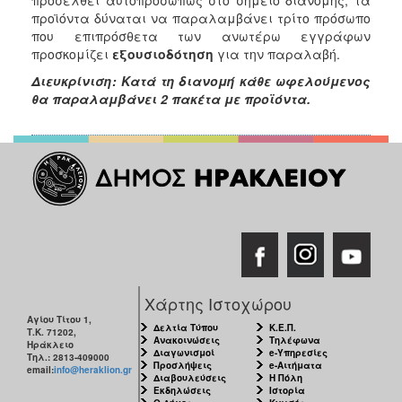
προϊόντα δύναται να παραλαμβάνει τρίτο πρόσωπο
που επιπρόσθετα των ανωτέρω εγγράφων
προσκομίζει
εξουσιοδότηση
για την παραλαβή.
Διευκρίνιση: Κατά τη διανομή κάθε ωφελούμενος
θα παραλαμβάνει
2
πακέτα με προϊόντα.
Χάρτης Ιστοχώρου
Αγίου Τίτου 1,
Δελτία Τύπου
Κ.Ε.Π.
Τ.Κ. 71202,
Ανακοινώσεις
Τηλέφωνα
Ηράκλειο
Διαγωνισμοί
e-Υπηρεσίες
Τηλ.: 2813-409000
Προσλήψεις
e-Αιτήματα
email:
info@heraklion.gr
Διαβουλεύσεις
Η Πόλη
Εκδηλώσεις
Ιστορία