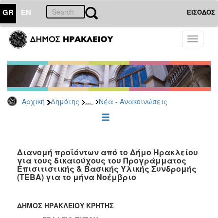
GR
EN
ΕΙΣΟΔΟΣ
ΔΗΜΟΤΗΣ
Toggle
navigati
Κοινωνική
Πολιτική
Νέα
-
Ανακοινώσεις
...
Αρχική
Δημότης
Νέα - Ανακοινώσεις
Επιδόματα
&
Παροχές
για
Διανομή προϊόντων από το Δήμο Ηρακλείου
Οικονομική
για τους δικαιούχους του Προγράμματος
Αδυναμία
Επισιτιστικής & Βασικής Υλικής Συνδρομής
&
(ΤΕΒΑ) για το μήνα Νοέμβριο
Φυσικές
Καταστροφές
ΔΗΜΟΣ ΗΡΑΚΛΕΙΟΥ ΚΡΗΤΗΣ
Κέντρα
Κοινοτικής