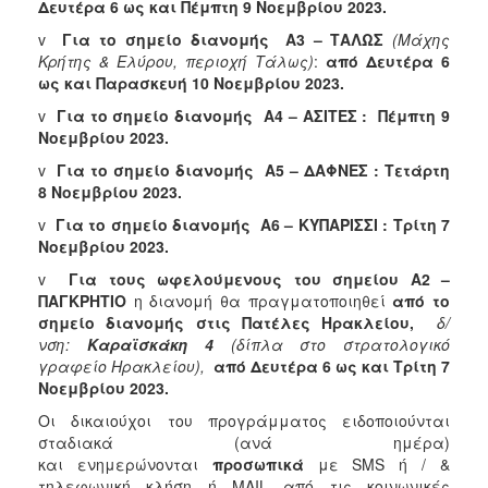
Δευτέρα 6 ως και Πέμπτη 9 Νοεμβρίου 2023.
Ξενώνας
v
Για το σημείο διανομής Α3 – ΤΑΛΩΣ
(Μάχης
Φιλοξενίας
Κρήτης & Ελύρου, περιοχή Τάλως)
:
από Δευτέρα 6
Γυναικών
ως και Παρασκευή 10 Νοεμβρίου 2023.
Κέντρο
v
Για το σημείο διανομής Α4 – ΑΣΙΤΕΣ : Πέμπτη 9
Κοινότητας
Νοεμβρίου 2023.
Κοινωνικό
v
Για το σημείο διανομής Α5 – ΔΑΦΝΕΣ : Τετάρτη
Φαρμακείο
8 Νοεμβρίου 2023.
Κοινωνικό
v
Για το σημείο διανομής
A6 – ΚΥΠΑΡΙΣΣΙ : Τρίτη 7
Παντοπωλείο
Νοεμβρίου 2023.
Ισότητα
v
Για τους ωφελούμενους του σημείου Α2 –
των
ΠΑΓΚΡΗΤΙΟ
η διανομή θα πραγματοποιηθεί
από το
Φύλων
σημείο διανομής στις Πατέλες Ηρακλείου,
δ/
νση:
Καραϊσκάκη 4
(δίπλα στο στρατολογικό
Υγεία
γραφείο Ηρακλείου),
από Δευτέρα 6 ως και Τρίτη 7
Αυτόματοι
Νοεμβρίου 2023
.
Απινιδωτές
Οι δικαιούχοι του προγράμματος ειδοποιούνται
σταδιακά (ανά ημέρα)
και ενημερώνονται
προσωπικά
με SMS ή / &
τηλεφωνική κλήση ή MAIL από τις κοινωνικές