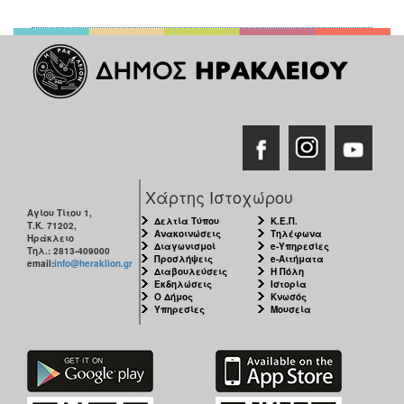
Χάρτης Ιστοχώρου
Αγίου Τίτου 1,
Δελτία Τύπου
Κ.Ε.Π.
Τ.Κ. 71202,
Ανακοινώσεις
Τηλέφωνα
Ηράκλειο
Διαγωνισμοί
e-Υπηρεσίες
Τηλ.: 2813-409000
Προσλήψεις
e-Αιτήματα
email:
info@heraklion.gr
Διαβουλεύσεις
Η Πόλη
Εκδηλώσεις
Ιστορία
Ο Δήμος
Κνωσός
Υπηρεσίες
Μουσεία