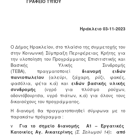
ΓΡΑΦΕΙΟ ΤΥΠΟΥ
Φροντίδας
(Κ.Α.Π.Η.)
Κέντρα
Δημιουργικής
Ηράκλειο 03-11-2023
Απασχόλησης
Παιδιών
(Κ.Δ.Α.Π.)
Ο Δήμος Ηρακλείου, στο πλαίσιο της συμμετοχής του
στην Κοινωνική Σύμπραξη Περιφέρειας Κρήτης για
Κέντρα
την υλοποίηση του Προγράμματος Επισιτιστικής και
Ημερήσιας
Βασικής Υλικής Συνδρομής
Φροντίδας
(ΤΕΒΑ), πραγματοποιεί
διανομή
ειδών
Ηλικιωμένων
παντοπωλείου
(αλεύρι, ζάχαρη, ρύζι, φακές,
(Κ.Η.Φ.Η.)
φασόλια, φέτα κ.ά) και
ειδών βασικής υλικής
Κ.Δ.Α.Π.Α.μεΑ.
συνδρομής
(υγρό για πλύσιμο ρούχων,
οδοντόβουρτσα, υγρό πιάτων, κ.ά) για όλους τους
Αδειοδότηση
δικαιούχους του προγράμματος.
&
Έλεγχος
Η διανομή θα πραγματοποιηθεί σύμφωνα με το
Βρεφονηπιακών
παρακάτω πρόγραμμα :
Σταθμών
v
Για το σημείο διανομής Α1 – Εργατικές
Δημοτικό
Κατοικίες Αγ. Αικατερίνης
(Σ. Σολωμού 14)
: από
Ιατρείο