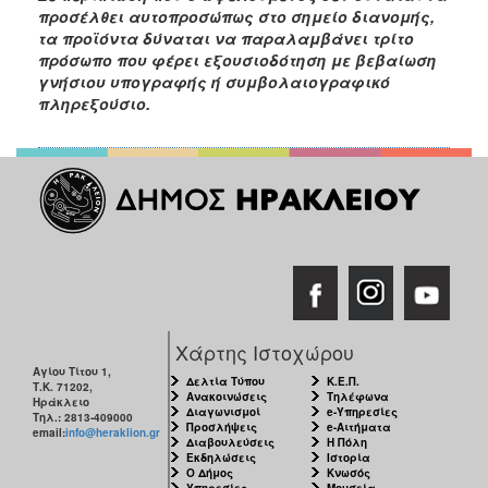
προσέλθει αυτοπροσώπως στο σημείο διανομής,
ΕΠΙΚΑΙΡΟΤΗΤΑ
τα προϊόντα δύναται να παραλαμβάνει τρίτο
πρόσωπο που φέρει εξουσιοδότηση με βεβαίωση
ΕΠΙΣΚΕΠΤΗΣ
γνήσιου υπογραφής ή συμβολαιογραφικό
πληρεξούσιο.
ΗΡΑΚΛΕΙΟ
ΓΙΑ...
Χάρτης Ιστοχώρου
Αγίου Τίτου 1,
Δελτία Τύπου
Κ.Ε.Π.
Τ.Κ. 71202,
Ανακοινώσεις
Τηλέφωνα
Ηράκλειο
Διαγωνισμοί
e-Υπηρεσίες
Τηλ.: 2813-409000
Προσλήψεις
e-Αιτήματα
email:
info@heraklion.gr
Διαβουλεύσεις
Η Πόλη
Εκδηλώσεις
Ιστορία
Ο Δήμος
Κνωσός
Υπηρεσίες
Μουσεία