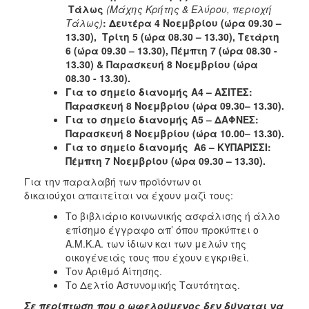
Τάλως
(Μάχης Κρήτης & Ελύρου, περιοχή
Ξενώνας
Τάλως)
: Δευτέρα 4 Νοεμβρίου (ώρα 09.30 –
Φιλοξενίας
13.30), Τρίτη 5 (ώρα 08.30 – 13.30), Τετάρτη
Γυναικών
6 (ώρα 09.30 – 13.30), Πέμπτη 7 (ώρα 08.30 -
13.30) & Παρασκευή 8 Νοεμβρίου (ώρα
Κέντρο
08.30 - 13.30).
Κοινότητας
Για το σημείο διανομής Α4 – ΑΣΙΤΕΣ:
Κοινωνικό
Παρασκευή 8 Νοεμβρίου (ώρα 09.30– 13.30).
Φαρμακείο
Για το σημείο διανομής Α5 – ΔΑΦΝΕΣ:
Παρασκευή 8 Νοεμβρίου (ώρα 10.00– 13.30).
Κοινωνικό
Για το σημείο διανομής
A
6 – ΚΥΠΑΡΙΣΣ
Ι:
Παντοπωλείο
Πέμπτη 7 Νοεμβρίου (ώρα 09.30 – 13.30).
Ισότητα
Για την παραλαβή των προϊόντων οι
των
δικαιούχοι απαιτείται να έχουν μαζί τους:
Φύλων
Το βιβλιάριο κοινωνικής ασφάλισης ή άλλο
Υγεία
επίσημο έγγραφο απ’ όπου προκύπτει ο
Αυτόματοι
Α.Μ.Κ.Α. των ίδιων και των μελών της
Απινιδωτές
οικογένειάς τους που έχουν εγκριθεί.
Τον Αριθμό Αίτησης.
Το Δελτίο Αστυνομικής Ταυτότητας.
Σε περίπτωση που ο ωφελούμενος δεν δύναται να