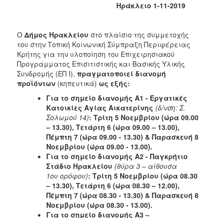
Ηράκλειο 1-11-2019
Φροντίδας
(Κ.Α.Π.Η.)
Κέντρα
Ο
Δήμος Ηρακλείου
στο πλαίσιο της συμμετοχής
Δημιουργικής
του στην Τοπική Κοινωνική Σύμπραξη Περιφέρειας
Απασχόλησης
Κρήτης για την υλοποίηση του Επιχειρησιακού
Παιδιών
Προγράμματος Επισιτιστικής και Βασικής Υλικής
(Κ.Δ.Α.Π.)
Συνδρομής (ΕΠ Ι),
πραγματοποιεί διανομή
προϊόντων
(κηπευτικά)
ως εξής:
Κέντρα
Ημερήσιας
Για το σημείο διανομής Α1 - Εργατικές
Φροντίδας
Κατοικίες Αγίας Αικατερίνης
(δ/νση: Σ.
Ηλικιωμένων
Σολωμού 14)
: Τρίτη 5 Νοεμβρίου (ώρα 09.00
(Κ.Η.Φ.Η.)
– 13.30), Τετάρτη 6 (ώρα 09.00 – 13.00),
Πέμπτη 7 (ώρα 09.00 - 13.30) & Παρασκευή 8
Κ.Δ.Α.Π.Α.μεΑ.
Νοεμβρίου (ώρα 09.00 - 13.00).
Αδειοδότηση
Για το σημείο διανομής Α2 - Παγκρήτιο
&
Στάδιο Ηρακλείου
(θύρα 3 – αίθουσα
Έλεγχος
1ου ορόφου)
: Τρίτη 5 Νοεμβρίου (ώρα 08.30
Βρεφονηπιακών
– 13.30), Τετάρτη 6 (ώρα 08.30 – 12.00),
Σταθμών
Πέμπτη 7 (ώρα 08.30 - 13.30) & Παρασκευή 8
Νοεμβρίου (ώρα 08.30 - 13.00).
Δημοτικό
Για το σημείο διανομής Α3 –
Ιατρείο