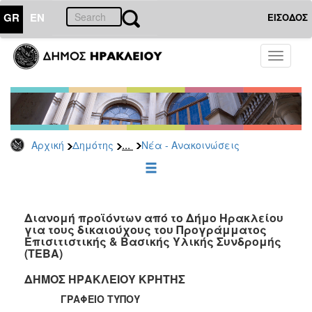
GR
EN
ΕΙΣΟΔΟΣ
ΔΗΜΟΤΗΣ
Toggle
navigati
Κοινωνική
Πολιτική
Νέα
-
Ανακοινώσεις
...
Αρχική
Δημότης
Νέα - Ανακοινώσεις
Επιδόματα
&
Παροχές
για
Διανομή προϊόντων από το Δήμο Ηρακλείου
Οικονομική
για τους δικαιούχους του Προγράμματος
Αδυναμία
Επισιτιστικής & Βασικής Υλικής Συνδρομής
&
(ΤΕΒΑ)
Φυσικές
Καταστροφές
ΔΗΜΟΣ ΗΡΑΚΛΕΙΟΥ ΚΡΗΤΗΣ
Κέντρα
ΓΡΑΦΕΙΟ ΤΥΠΟΥ
Κοινοτικής