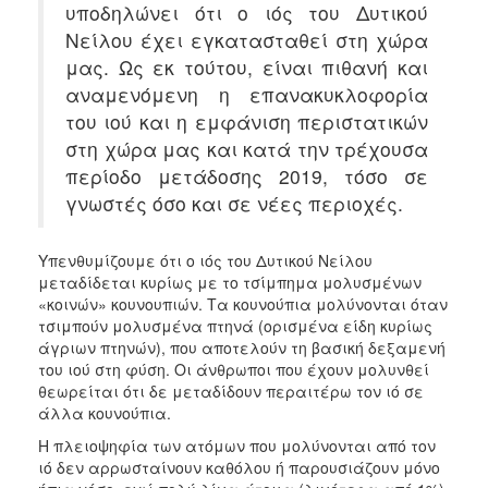
υποδηλώνει ότι ο ιός του Δυτικού
Ξενώνας
Νείλου έχει εγκατασταθεί στη χώρα
Φιλοξενίας
μας. Ως εκ τούτου, είναι πιθανή και
Γυναικών
αναμενόμενη η επανακυκλοφορία
Κέντρο
του ιού και η εμφάνιση περιστατικών
Κοινότητας
στη χώρα μας και κατά την τρέχουσα
Κοινωνικό
περίοδο μετάδοσης 2019, τόσο σε
Φαρμακείο
γνωστές όσο και σε νέες περιοχές.
Κοινωνικό
Παντοπωλείο
Υπενθυμίζουμε ότι ο ιός του Δυτικού Νείλου
Ισότητα
μεταδίδεται κυρίως με το τσίμπημα μολυσμένων
των
«κοινών» κουνουπιών. Τα κουνούπια μολύνονται όταν
Φύλων
τσιμπούν μολυσμένα πτηνά (ορισμένα είδη κυρίως
Υγεία
άγριων πτηνών), που αποτελούν τη βασική δεξαμενή
του ιού στη φύση. Οι άνθρωποι που έχουν μολυνθεί
Αυτόματοι
θεωρείται ότι δε μεταδίδουν περαιτέρω τον ιό σε
Απινιδωτές
άλλα κουνούπια.
Η πλειοψηφία των ατόμων που μολύνονται από τον
ιό δεν αρρωσταίνουν καθόλου ή παρουσιάζουν μόνο