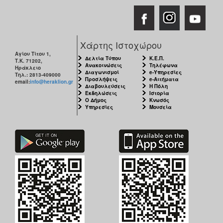
Χάρτης Ιστοχώρου
Αγίου Τίτου 1,
Δελτία Τύπου
Κ.Ε.Π.
Τ.Κ. 71202,
Ανακοινώσεις
Τηλέφωνα
Ηράκλειο
Διαγωνισμοί
e-Υπηρεσίες
Τηλ.: 2813-409000
Προσλήψεις
e-Αιτήματα
email:
info@heraklion.gr
Διαβουλεύσεις
Η Πόλη
Εκδηλώσεις
Ιστορία
Ο Δήμος
Κνωσός
Υπηρεσίες
Μουσεία