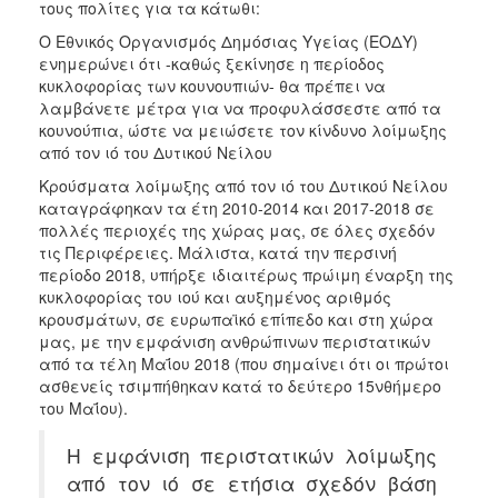
τους πολίτες για τα κάτωθι:
Φροντίδας
(Κ.Α.Π.Η.)
Ο Εθνικός Οργανισμός Δημόσιας Υγείας (ΕΟΔΥ)
ενημερώνει ότι -καθώς ξεκίνησε η περίοδος
Κέντρα
κυκλοφορίας των κουνουπιών- θα πρέπει να
Δημιουργικής
λαμβάνετε μέτρα για να προφυλάσσεστε από τα
Απασχόλησης
κουνούπια, ώστε να μειώσετε τον κίνδυνο λοίμωξης
Παιδιών
από τον ιό του Δυτικού Νείλου
(Κ.Δ.Α.Π.)
Κρούσματα λοίμωξης από τον ιό του Δυτικού Νείλου
Κέντρα
καταγράφηκαν τα έτη 2010-2014 και 2017-2018 σε
Ημερήσιας
πολλές περιοχές της χώρας μας, σε όλες σχεδόν
Φροντίδας
τις Περιφέρειες. Μάλιστα, κατά την περσινή
Ηλικιωμένων
περίοδο 2018, υπήρξε ιδιαιτέρως πρώιμη έναρξη της
(Κ.Η.Φ.Η.)
κυκλοφορίας του ιού και αυξημένος αριθμός
Κ.Δ.Α.Π.Α.μεΑ.
κρουσμάτων, σε ευρωπαϊκό επίπεδο και στη χώρα
μας, με την εμφάνιση ανθρώπινων περιστατικών
Αδειοδότηση
από τα τέλη Μαΐου 2018 (που σημαίνει ότι οι πρώτοι
&
ασθενείς τσιμπήθηκαν κατά το δεύτερο 15νθήμερο
Έλεγχος
του Μαΐου).
Βρεφονηπιακών
Σταθμών
Η εμφάνιση περιστατικών λοίμωξης
Δημοτικό
από τον ιό σε ετήσια σχεδόν βάση
Ιατρείο