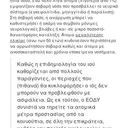
ήπια νόσο, ενώ πολύ λίγα άτομα (λιγότερα από 1%)
ΕΠΙΚΑΙΡΟΤΗΤΑ
εμφανίζουν σοβαρή νόσο που προσβάλλει το νευρικό
σύστημα (εγκεφαλίτιδα, μηνιγγίτιδα ή παράλυση).
Στη σοβαρή νόσο, η ανάρρωση μπορεί να
ΕΠΙΣΚΕΠΤΗΣ
καθυστερήσει ή ακόμη να συμβούν μόνιμες
νευρολογικές βλάβες ή και -σε μικρό ποσοστό-
ΗΡΑΚΛΕΙΟ
θανατηφόρος κατάληξη. Άτομα
μεγαλύτερης
ΓΙΑ...
ηλικίας
(άνω των 50 ετών) κινδυνεύουν περισσότερο
να αρρωστήσουν σοβαρά καθώς και άτομα με
ανοσοκαταστολή και χρόνια υποκείμενα νοσήματα.
Καθώς η επιδημιολογία του ιού
καθορίζεται από πολλούς
παράγοντες, οι περιοχές που
(πιθανά) θα κυκλοφορήσει ο ιός δεν
μπορούν να προβλεφθούν με
ασφάλεια. Ως εκ τούτου, ο ΕΟΔΥ
συνιστά να τηρείτε τα ατομικά
μέτρα προστασίας από τα
κουνούπια, σε όλη την επικράτεια,