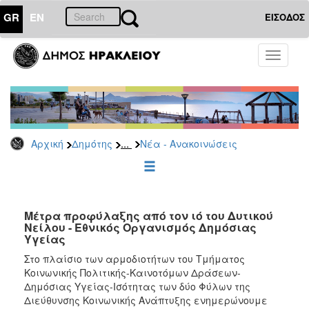
GR
EN
ΕΙΣΟΔΟΣ
ΔΗΜΟΤΗΣ
Toggle
navigati
Κοινωνική
Πολιτική
Νέα
-
Ανακοινώσεις
...
Αρχική
Δημότης
Νέα - Ανακοινώσεις
Επιδόματα
&
Παροχές
για
Μέτρα προφύλαξης από τον ιό του Δυτικού
Οικονομική
Νείλου - Εθνικός Οργανισμός Δημόσιας
Αδυναμία
Υγείας
&
Φυσικές
Στο πλαίσιο των αρμοδιοτήτων του Τμήματος
Καταστροφές
Κοινωνικής Πολιτικής-Καινοτόμων Δράσεων-
Δημόσιας Υγείας-Ισότητας των δύο Φύλων της
Κέντρα
Διεύθυνσης Κοινωνικής Ανάπτυξης ενημερώνουμε
Κοινοτικής