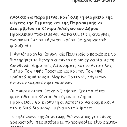
Φροντίδας
(Κ.Α.Π.Η.)
Ανοικτό θα παραμείνει καθ΄ όλη τη διάρκεια της
Κέντρα
νύχτας της Πέμπτης και της Παρασκευής 23
Δημιουργικής
Δεκεμβρίου το Κέντρο Αστέγων του Δήμου
Απασχόλησης
Ηρακλείου
προκειμένου να καλύψει τις ανάγκες
Παιδιών
των πολιτών που λόγω του κρύου θα χρειαστούν
(Κ.Δ.Α.Π.)
φιλοξενία.
Κέντρα
Η Αντιδημαρχία Κοινωνικής Πολιτικής αποφάσισε να
Ημερήσιας
διατηρήσει το Κέντρο ανοιχτό σε συνεργασία με τη
Φροντίδας
Διεύθυνση Δημοτικής Αστυνομίας και το Αυτοτελές
Ηλικιωμένων
Τμήμα Πολιτικής Προστασίας και τον Πολιτικό
(Κ.Η.Φ.Η.)
προϊστάμενό τους κ. Μαρίνο Παττακό, λόγω των
Κ.Δ.Α.Π.Α.μεΑ.
έντονων καιρικών φαινομένων.
Αδειοδότηση
Οι άνθρωποι που θα αναζητήσουν ζεστασιά και
&
φροντίδα στο Κέντρο Αστέγων του Δήμου
Έλεγχος
Ηρακλείου, θα έχουν τη δυνατότητα να διαμείνουν
Βρεφονηπιακών
στα ειδικά διαμορφωμένα καταλύματα.
Σταθμών
Το τηλέφωνο της Δημοτικής Αστυνομίας για όσους
Δημοτικό
χρειαστούν περισσότερες πληροφορίες είναι:
2813-
Ιατρείο