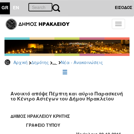
GR
EN
ΕΙΣΟΔΟΣ
ΔΗΜΟΤΗΣ
Toggle
navigati
Κοινωνική
Πολιτική
Νέα
-
Ανακοινώσεις
...
Αρχική
Δημότης
Νέα - Ανακοινώσεις
Επιδόματα
&
Παροχές
για
Ανοικτό απόψε Πέμπτη και αύριο Παρασκευή
Οικονομική
το Κέντρο Αστέγων του Δήμου Ηρακλείου
Αδυναμία
&
Φυσικές
ΔΗΜΟΣ ΗΡΑΚΛΕΙΟΥ ΚΡΗΤΗΣ
Καταστροφές
ΓΡΑΦΕΙΟ ΤΥΠΟΥ
Κέντρα
Κοινοτικής
Ηράκλειο 22-12-2016