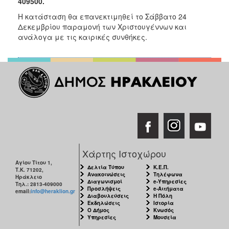
409500.
Ξενώνας
Η κατάσταση θα επανεκτιμηθεί το Σάββατο 24
Φιλοξενίας
Δεκεμβρίου παραμονή των Χριστουγέννων και
Γυναικών
ανάλογα με τις καιρικές συνθήκες.
Κέντρο
Κοινότητας
Κοινωνικό
Φαρμακείο
Κοινωνικό
Παντοπωλείο
Ισότητα
των
Φύλων
Χάρτης Ιστοχώρου
Υγεία
Αγίου Τίτου 1,
Δελτία Τύπου
Κ.Ε.Π.
Τ.Κ. 71202,
Ανακοινώσεις
Τηλέφωνα
Αυτόματοι
Ηράκλειο
Διαγωνισμοί
e-Υπηρεσίες
Τηλ.: 2813-409000
Απινιδωτές
Προσλήψεις
e-Αιτήματα
email:
info@heraklion.gr
Διαβουλεύσεις
Η Πόλη
Εκδηλώσεις
Ιστορία
Ο Δήμος
Κνωσός
Υπηρεσίες
Μουσεία