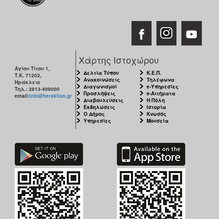
Χάρτης Ιστοχώρου
Αγίου Τίτου 1,
Δελτία Τύπου
Κ.Ε.Π.
Τ.Κ. 71202,
Ανακοινώσεις
Τηλέφωνα
Ηράκλειο
Διαγωνισμοί
e-Υπηρεσίες
Τηλ.: 2813-409000
Προσλήψεις
e-Αιτήματα
email:
info@heraklion.gr
Διαβουλεύσεις
Η Πόλη
Εκδηλώσεις
Ιστορία
Ο Δήμος
Κνωσός
Υπηρεσίες
Μουσεία