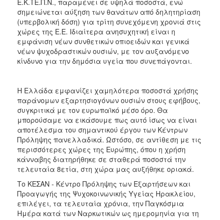
Ε.Κ.ΤΕ.Π.Ν., παραμένει σε υψηλά ποσοστά, ενώ
ΕΠΙΚΑΙΡΟΤΗΤΑ
σημειώνεται αύξηση των θανάτων από δηλητηρίαση
(υπερβολική δόση) για τρίτη συνεχόμενη χρονιά στις
ΕΠΙΣΚΕΠΤΗΣ
χώρες της E.E. Ιδιαίτερα ανησυχητική είναι η
εμφάνιση νέων συνθετικών οπιοειδών και γενικά
νέων ψυχοδραστικών ουσιών, με τον αυξανόμενο
ΗΡΑΚΛΕΙΟ
ΓΙΑ...
κίνδυνο για την δημόσια υγεία που συνεπάγονται.
Η Ελλάδα εμφανίζει χαμηλότερα ποσοστά χρήσης
παράνομων εξαρτησιογόνων ουσιών στους εφήβους,
συγκριτικά με τον ευρωπαϊκό μέσο όρο. Θα
μπορούσαμε να εικάσουμε πως αυτό ίσως να είναι
αποτέλεσμα του σημαντικού έργου των Κέντρων
Πρόληψης πανελλαδικά. Ωστόσο, σε αντίθεση με τις
περισσότερες χώρες της Ευρώπης, όπου η χρήση
κάνναβης διατηρήθηκε σε σταθερά ποσοστά την
τελευταία 8ετία, στη χώρα μας αυξήθηκε οριακά.
Το ΚΕΣΑΝ - Κέντρο Πρόληψης των Εξαρτήσεων και
Προαγωγής της Ψυχοκοινωνικής Υγείας Ηρακλείου,
επιλέγει, τα τελευταία χρόνια, την Παγκόσμια
Ημέρα κατά των Ναρκωτικών ως ημερομηνία για τη