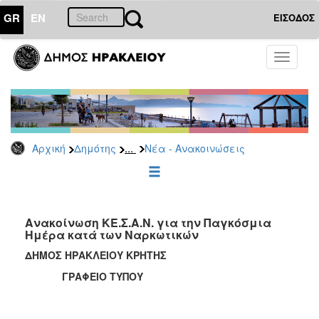
GR
EN
ΕΙΣΟΔΟΣ
ΔΗΜΟΤΗΣ
Toggle
navigati
Κοινωνική
Πολιτική
Νέα
-
Ανακοινώσεις
...
Αρχική
Δημότης
Νέα - Ανακοινώσεις
Επιδόματα
&
Παροχές
για
Ανακοίνωση ΚΕ.Σ.Α.Ν. για την Παγκόσμια
Οικονομική
Ημέρα κατά των Ναρκωτικών
Αδυναμία
&
ΔΗΜΟΣ ΗΡΑΚΛΕΙΟΥ ΚΡΗΤΗΣ
Φυσικές
ΓΡΑΦΕΙΟ ΤΥΠΟΥ
Καταστροφές
Κέντρα
Κοινοτικής