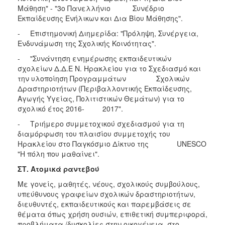
Μάθηση" - "3ο Πανελλήνιο Συνέδριο
Εκπαίδευσης Ενήλικων και Δια Βίου Μάθησης".
- Επιστημονική Διημερίδα: "Πρόληψη, Συνέργεια,
Ενδυνάμωση της Σχολικής Κοινότητας".
- "Συνάντηση ενημέρωσης εκπαιδευτικών
σχολείων Δ.Δ.Ε Ν. Ηρακλείου για το Σχεδιασμό και
την υλοποίηση Προγραμμάτων Σχολικών
Δραστηριοτήτων (Περιβαλλοντικής Εκπαίδευσης,
Αγωγής Υγείας, Πολιτιστικών Θεμάτων) για το
σχολικό έτος 2016- 2017".
- Τριήμερο συμμετοχικού σχεδιασμού για τη
διαμόρφωση του πλαισίου συμμετοχής του
Ηρακλείου στο Παγκόσμιο Δίκτυο της UNESCO
"Η πόλη που μαθαίνει".
ΣΤ. Ατομικά ραντεβού
Με γονείς, μαθητές, νέους, σχολικούς συμβούλους,
υπεύθυνους γραφείων σχολικών δραστηριοτήτων,
διευθυντές, εκπαιδευτικούς και παρεμβάσεις σε
θέματα όπως χρήση ουσιών, επιθετική συμπεριφορά,
προβλήματα /δυσκολίες στην οικογένεια, στο