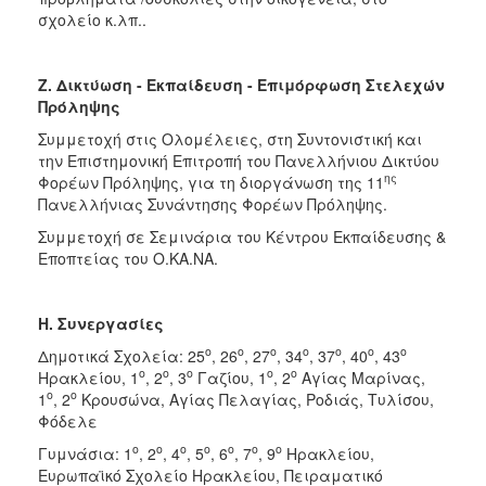
σχολείο κ.λπ..
Ζ. Δικτύωση - Εκπαίδευση - Επιμόρφωση Στελεχών
Πρόληψης
Συμμετοχή στις Ολομέλειες, στη Συντονιστική και
την Επιστημονική Επιτροπή του Πανελλήνιου Δικτύου
ης
Φορέων Πρόληψης, για τη διοργάνωση της 11
Πανελλήνιας Συνάντησης Φορέων Πρόληψης.
Συμμετοχή σε Σεμινάρια του Κέντρου Εκπαίδευσης &
Εποπτείας του Ο.ΚΑ.ΝΑ.
Η. Συνεργασίες
ο
ο
ο
ο
ο
ο
ο
Δημοτικά Σχολεία: 25
, 26
, 27
, 34
, 37
, 40
, 43
ο
ο
ο
ο
ο
Ηρακλείου, 1
, 2
, 3
Γαζίου, 1
, 2
Αγίας Μαρίνας,
ο
ο
1
, 2
Κρουσώνα, Αγίας Πελαγίας, Ροδιάς, Τυλίσου,
Φόδελε
ο
ο
ο
ο
ο
ο
ο
Γυμνάσια: 1
, 2
, 4
, 5
, 6
, 7
, 9
Ηρακλείου,
Ευρωπαϊκό Σχολείο Ηρακλείου, Πειραματικό