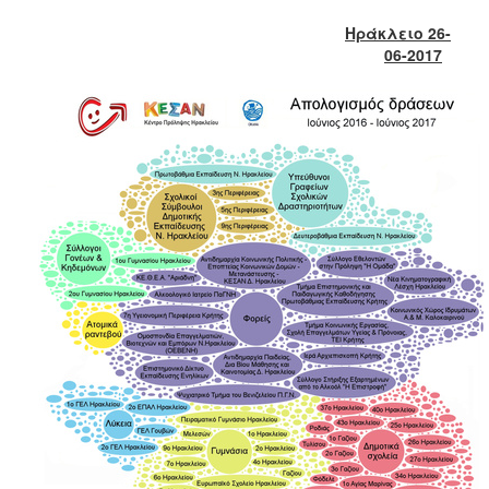
Φροντίδας
Ηράκλειο 26-
(Κ.Α.Π.Η.)
06-2017
Κέντρα
Δημιουργικής
Απασχόλησης
Παιδιών
(Κ.Δ.Α.Π.)
Κέντρα
Ημερήσιας
Φροντίδας
Ηλικιωμένων
(Κ.Η.Φ.Η.)
Κ.Δ.Α.Π.Α.μεΑ.
Αδειοδότηση
&
Έλεγχος
Βρεφονηπιακών
Σταθμών
Δημοτικό
Ιατρείο