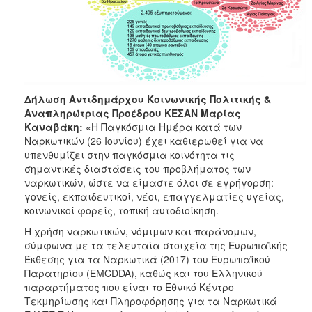
Ξενώνας
Φιλοξενίας
Γυναικών
Κέντρο
Κοινότητας
Δήλωση Αντιδημάρχου Κοινωνικής Πολιτικής &
Κοινωνικό
Αναπληρώτριας Προέδρου ΚΕΣΑΝ Μαρίας
Φαρμακείο
Καναβάκη:
«Η Παγκόσμια Ημέρα κατά των
Κοινωνικό
Ναρκωτικών (26 Ιουνίου) έχει καθιερωθεί για να
Παντοπωλείο
υπενθυμίζει στην παγκόσμια κοινότητα τις
σημαντικές διαστάσεις του προβλήματος των
Ισότητα
ναρκωτικών, ώστε να είμαστε όλοι σε εγρήγορση:
των
γονείς, εκπαιδευτικοί, νέοι, επαγγελματίες υγείας,
Φύλων
κοινωνικοί φορείς, τοπική αυτοδιοίκηση.
Υγεία
Η χρήση ναρκωτικών, νόμιμων και παράνομων,
Αυτόματοι
σύμφωνα με τα τελευταία στοιχεία της Ευρωπαϊκής
Απινιδωτές
Έκθεσης για τα Ναρκωτικά (2017) του Ευρωπαϊκού
Παρατηρίου (EMCDDA), καθώς και του Ελληνικού
παραρτήματος που είναι το Εθνικό Κέντρο
Τεκμηρίωσης και Πληροφόρησης για τα Ναρκωτικά