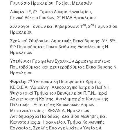
Γυμνάσιο Ηρακλείου, Γαζίου, Μελεσών
ο
ο
Λύκεια: 1
, 2
Γενικό Λύκειο Ηρακλείου,
ο
Γενικό Λύκειο Γουβών, 2
ΕΠΑΛ Ηρακλείου
ου
ου
Σύλλογοι Γονέων και Κηδεμόνων: 1
, 2
Γυμνασίου
Ηρακλείου
ης
ης
Σχολικοί Σύμβουλοι Δημοτικής Εκπαίδευσης: 3
, 5
,
ης
9
Περιφέρειας Πρωτοβάθμιας Εκπαίδευσης Ν.
Ηρακλείου
Υπεύθυνοι Γραφείων Σχολικών Δραστηριοτήτων:
Πρωτοβάθμιας και Δευτεροβάθμιας Εκπαίδευσης Ν.
Ηρακλείου
η
Φορείς:
7
Υγειονομική Περιφέρεια Κρήτης,
ΚΕ.Θ.Ε.Α. "Αριάδνη", Αλκοολογικό Ιατρείο ΠαΓΝΗ,
Ψυχιατρικό Τμήμα του Βενιζελείου Π.Γ.Ν., Ιερά
Αρχιεπισκοπή Κρήτης, Αντιδημαρχία Κοινωνικής
Πολιτικής - Εποπτείας Κοινωνικών Δομών -
Μετανάστευσης - ΚΕΣΑΝ Δ. Ηρακλείου,
Αντιδημαρχία Παιδείας, Δια Βίου Μάθησης και
Καινοτομίας Δ. Ηρακλείου, Τμήμα Κοινωνικής
Εργασίας, Σχολής Επαγγελμάτων Υγείας &