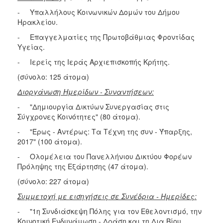
- Υπαλλήλους Κοινωνικών Δομών του Δήμου
Ηρακλείου.
- Επαγγελματίες της Πρωτοβάθμιας Φροντίδας
Υγείας.
- Ιερείς της Ιεράς Αρχιεπισκοπής Κρήτης.
(σύνολο: 125 άτομα)
Διοργάνωση Ημερίδων - Συναντήσεων:
- "Δημιουργία Δικτύων Συνεργασίας στις
Σύγχρονες Κοινότητες" (80 άτομα).
- "Έρως - Αντέρως: Τα Τέχνη της συν - Ύπαρξης,
2017" (100 άτομα).
- Ολομέλεια του Πανελλήνιου Δικτύου Φορέων
Πρόληψης της Εξάρτησης (47 άτομα).
(σύνολο: 227 άτομα)
Συμμετοχή με εισηγήσεις σε Συνέδρια - Ημερίδες:
- "1η Συνδιάσκεψη Πόλης για τον Εθελοντισμό, την
Κοινοτική Ενδυνάμωση - Δράση και τη Δια Βίου