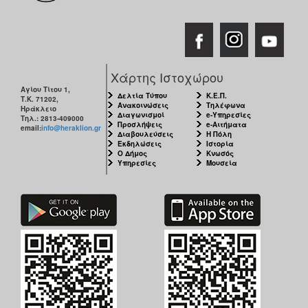
ΕΠΙΚΑΙΡΟΤΗΤΑ
ΕΠΙΣΚΕΠΤΗΣ
ΗΡΑΚΛΕΙΟ
Χάρτης Ιστοχώρου
ΓΙΑ...
Αγίου Τίτου 1,
Δελτία Τύπου
Κ.Ε.Π.
Τ.Κ. 71202,
Ανακοινώσεις
Τηλέφωνα
Ηράκλειο
Διαγωνισμοί
e-Υπηρεσίες
Τηλ.: 2813-409000
Προσλήψεις
e-Αιτήματα
email:
info@heraklion.gr
Διαβουλεύσεις
Η Πόλη
Εκδηλώσεις
Ιστορία
Ο Δήμος
Κνωσός
Υπηρεσίες
Μουσεία