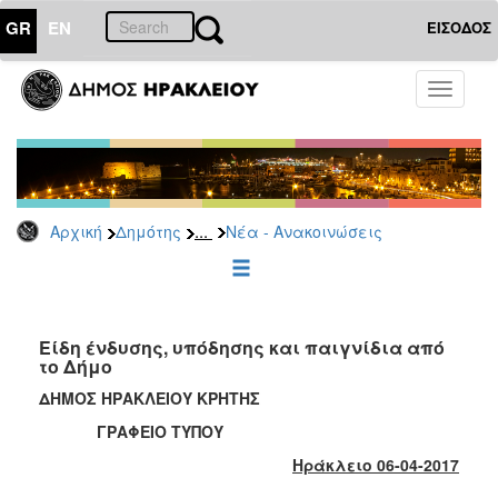
GR
EN
ΕΙΣΟΔΟΣ
ΔΗΜΟΤΗΣ
Toggle
navigati
Κοινωνική
Πολιτική
Νέα
-
Ανακοινώσεις
...
Αρχική
Δημότης
Νέα - Ανακοινώσεις
Επιδόματα
&
Παροχές
για
Είδη ένδυσης, υπόδησης και παιγνίδια από
Οικονομική
τo Δήμο
Αδυναμία
&
ΔΗΜΟΣ ΗΡΑΚΛΕΙΟΥ ΚΡΗΤΗΣ
Φυσικές
ΓΡΑΦΕΙΟ ΤΥΠΟΥ
Καταστροφές
Ηράκλειο 06-04-2017
Κέντρα
Κοινοτικής