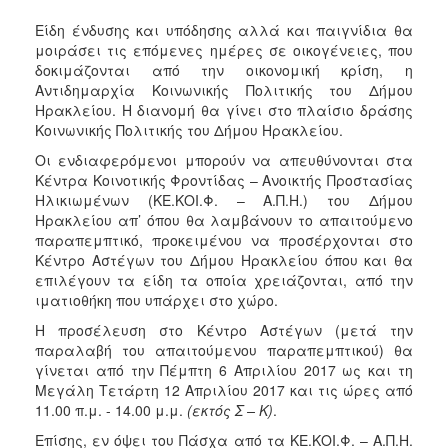
Φροντίδας
Είδη ένδυσης και υπόδησης αλλά και παιγνίδια θα
(Κ.Α.Π.Η.)
μοιράσει τις επόμενες ημέρες σε οικογένειες, που
Κέντρα
δοκιμάζονται από την οικονομική κρίση, η
Δημιουργικής
Αντιδημαρχία Κοινωνικής Πολιτικής του Δήμου
Απασχόλησης
Ηρακλείου. Η διανομή θα γίνει στο πλαίσιο δράσης
Παιδιών
Κοινωνικής Πολιτικής του Δήμου Ηρακλείου.
(Κ.Δ.Α.Π.)
Οι ενδιαφερόμενοι μπορούν να απευθύνονται στα
Κέντρα
Κέντρα Κοινοτικής Φροντίδας – Ανοικτής Προστασίας
Ημερήσιας
Ηλικιωμένων (ΚΕ.ΚΟΙ.Φ. – Α.Π.Η.) του Δήμου
Φροντίδας
Ηρακλείου απ’ όπου θα λαμβάνουν το απαιτούμενο
Ηλικιωμένων
παραπεμπτικό, προκειμένου να προσέρχονται στο
(Κ.Η.Φ.Η.)
Κέντρο Αστέγων του Δήμου Ηρακλείου όπου και θα
επιλέγουν τα είδη τα οποία χρειάζονται, από την
Κ.Δ.Α.Π.Α.μεΑ.
ιματιοθήκη που υπάρχει στο χώρο.
Αδειοδότηση
Η προσέλευση στο Κέντρο Αστέγων (μετά την
&
παραλαβή του απαιτούμενου παραπεμπτικού) θα
Έλεγχος
γίνεται από την Πέμπτη 6 Απριλίου 2017 ως και τη
Βρεφονηπιακών
Μεγάλη Τετάρτη 12 Απριλίου 2017 και τις ώρες από
Σταθμών
11.00 π.μ. - 14.00 μ.μ.
(εκτός Σ – Κ)
.
Δημοτικό
Επίσης, εν όψει του Πάσχα από τα ΚΕ.ΚΟΙ.Φ. – Α.Π.Η.
Ιατρείο