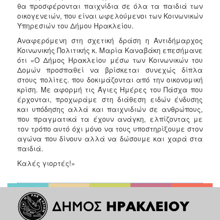
θα προσφέρονται παιχνίδια σε όλα τα παιδιά των
Ξενώνας
οικογενειών, που είναι ωφελούμενοι των Κοινωνικών
Φιλοξενίας
Υπηρεσιών του Δήμου Ηρακλείου.
Γυναικών
Αναφερόμενη στη σχετική δράση η Αντιδήμαρχος
Κέντρο
Κοινωνικής Πολιτικής κ. Μαρία Καναβάκη επεσήμανε
Κοινότητας
ότι «Ο Δήμος Ηρακλείου μέσω των Κοινωνικών του
Δομών προσπαθεί να βρίσκεται συνεχώς δίπλα
Κοινωνικό
στους πολίτες. που δοκιμάζονται από την οικονομική
Φαρμακείο
κρίση. Με αφορμή τις Άγιες Ημέρες του Πάσχα που
Κοινωνικό
έρχονται, προχωράμε στη διάθεση ειδών ένδυσης
Παντοπωλείο
και υπόδησης αλλά και παιχνιδιών σε ανθρώπους,
που πραγματικά τα έχουν ανάγκη, ελπίζοντας με
Ισότητα
τον τρόπο αυτό όχι μόνο να τους υποστηρίξουμε στον
των
αγώνα που δίνουν αλλά να δώσουμε και χαρά στα
Φύλων
παιδιά.
Υγεία
Καλές γιορτές!»
Αυτόματοι
Απινιδωτές