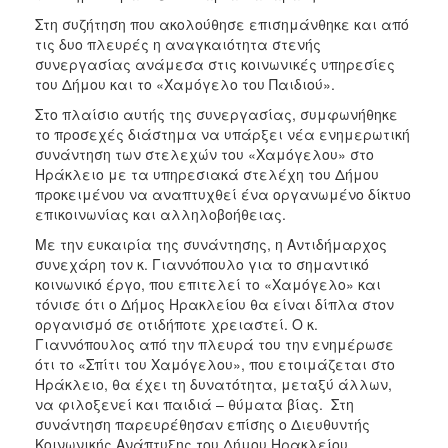
Στη συζήτηση που ακολούθησε επισημάνθηκε και από
Ξενώνας
τις δυο πλευρές η αναγκαιότητα στενής
Φιλοξενίας
συνεργασίας ανάμεσα στις κοινωνικές υπηρεσίες
Γυναικών
του Δήμου και το «Χαμόγελο του Παιδιού».
Κέντρο
Στο πλαίσιο αυτής της συνεργασίας, συμφωνήθηκε
Κοινότητας
το προσεχές διάστημα να υπάρξει νέα ενημερωτική
Κοινωνικό
συνάντηση των στελεχών του «Χαμόγελου» στο
Φαρμακείο
Ηράκλειο με τα υπηρεσιακά στελέχη του Δήμου
προκειμένου να αναπτυχθεί ένα οργανωμένο δίκτυο
Κοινωνικό
επικοινωνίας και αλληλοβοήθειας.
Παντοπωλείο
Με την ευκαιρία της συνάντησης, η Αντιδήμαρχος
Ισότητα
συνεχάρη τον κ. Γιαννόπουλο για το σημαντικό
των
κοινωνικό έργο, που επιτελεί το «Χαμόγελο» και
Φύλων
τόνισε ότι ο Δήμος Ηρακλείου θα είναι δίπλα στον
Υγεία
οργανισμό σε οτιδήποτε χρειαστεί. Ο κ.
Γιαννόπουλος από την πλευρά του την ενημέρωσε
Αυτόματοι
ότι το «Σπίτι του Χαμόγελου», που ετοιμάζεται στο
Απινιδωτές
Ηράκλειο, θα έχει τη δυνατότητα, μεταξύ άλλων,
να φιλοξενεί και παιδιά – θύματα βίας. Στη
συνάντηση παρευρέθησαν επίσης ο Διευθυντής
Κοινωνικής Ανάπτυξης του Δήμου Ηρακλείου