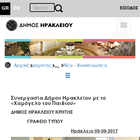
GR
EN
ΕΙΣΟΔΟΣ
ΔΗΜΟΤΗΣ
Toggle
navigati
Κοινωνική
Πολιτική
Νέα
-
Ανακοινώσεις
...
Αρχική
Δημότης
Νέα - Ανακοινώσεις
Επιδόματα
&
Παροχές
για
Συνεργασία Δήμου Ηρακλείου με το
Οικονομική
«Χαμόγελο του Παιδιού»
Αδυναμία
&
ΔΗΜΟΣ ΗΡΑΚΛΕΙΟΥ ΚΡΗΤΗΣ
Φυσικές
ΓΡΑΦΕΙΟ ΤΥΠΟΥ
Καταστροφές
Ηράκλειο 05-09-2017
Κέντρα
Κοινοτικής