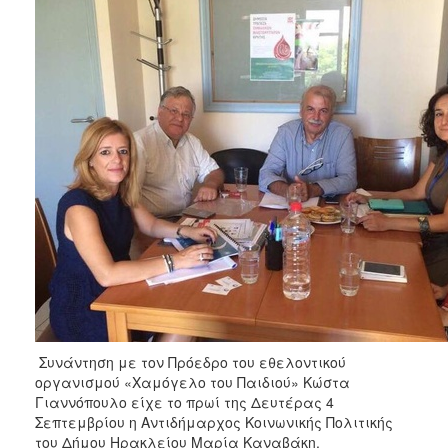
Φροντίδας
(Κ.Α.Π.Η.)
Κέντρα
Δημιουργικής
Απασχόλησης
Παιδιών
(Κ.Δ.Α.Π.)
Κέντρα
Ημερήσιας
Φροντίδας
Ηλικιωμένων
(Κ.Η.Φ.Η.)
Κ.Δ.Α.Π.Α.μεΑ.
Αδειοδότηση
&
Έλεγχος
Συνάντηση με τον Πρόεδρο του εθελοντικού
Βρεφονηπιακών
οργανισμού «Χαμόγελο του Παιδιού» Κώστα
Σταθμών
Γιαννόπουλο είχε το πρωί της Δευτέρας 4
Σεπτεμβρίου η Αντιδήμαρχος Κοινωνικής Πολιτικής
Δημοτικό
του Δήμου Ηρακλείου Μαρία Καναβάκη.
Ιατρείο