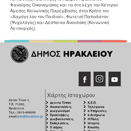
Φανούρης Οικονομάκης και τα στελέχη του Κέντρου
ΕΠΙΚΑΙΡΟΤΗΤΑ
Άμεσης Κοινωνικής Παρέμβασης στην Κρήτη του
«Χαμόγελου του Παιδιού», Φωτεινή Παπαδάτου
ΕΠΙΣΚΕΠΤΗΣ
(Ψυχολόγος) και Δέσποινα Ανουσάκη (Κοινωνική
Λειτουργός).
ΗΡΑΚΛΕΙΟ
ΓΙΑ...
Χάρτης Ιστοχώρου
Αγίου Τίτου 1,
Δελτία Τύπου
Κ.Ε.Π.
Τ.Κ. 71202,
Ανακοινώσεις
Τηλέφωνα
Ηράκλειο
Διαγωνισμοί
e-Υπηρεσίες
Τηλ.: 2813-409000
Προσλήψεις
e-Αιτήματα
email:
info@heraklion.gr
Διαβουλεύσεις
Η Πόλη
Εκδηλώσεις
Ιστορία
Ο Δήμος
Κνωσός