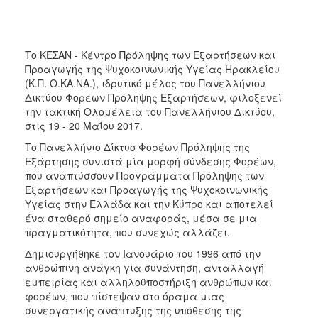
Φροντίδας
(Κ.Α.Π.Η.)
Κέντρα
Το ΚΕΣΑΝ - Κέντρο Πρόληψης των Εξαρτήσεων και
Δημιουργικής
Προαγωγής της Ψυχοκοινωνικής Υγείας Ηρακλείου
Απασχόλησης
(Κ.Π. Ο.ΚΑ.ΝΑ.), ιδρυτικό μέλος του Πανελλήνιου
Παιδιών
Δικτύου Φορέων Πρόληψης Εξαρτήσεων, φιλοξενεί
(Κ.Δ.Α.Π.)
την τακτική Ολομέλεια του Πανελλήνιου Δικτύου,
Κέντρα
στις 19 - 20 Μαΐου 2017.
Ημερήσιας
Το Πανελλήνιο Δίκτυο Φορέων Πρόληψης της
Φροντίδας
Εξάρτησης συνιστά μία μορφή σύνδεσης Φορέων,
Ηλικιωμένων
που αναπτύσσουν Προγράμματα Πρόληψης των
(Κ.Η.Φ.Η.)
Εξαρτήσεων και Προαγωγής της Ψυχοκοινωνικής
Κ.Δ.Α.Π.Α.μεΑ.
Υγείας στην Ελλάδα και την Κύπρο και αποτελεί
ένα σταθερό σημείο αναφοράς, μέσα σε μια
Αδειοδότηση
πραγματικότητα, που συνεχώς αλλάζει.
&
Έλεγχος
Δημιουργήθηκε τον Ιανουάριο του 1996 από την
Βρεφονηπιακών
ανθρώπινη ανάγκη για συνάντηση, ανταλλαγή
Σταθμών
εμπειρίας και αλληλοϋποστήριξη ανθρώπων και
φορέων, που πίστεψαν στο όραμα μιας
Δημοτικό
συνεργατικής ανάπτυξης της υπόθεσης της
Ιατρείο