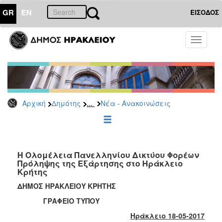
GR
EN
ΕΙΣΟΔΟΣ
ΔΗΜΟΤΗΣ
Toggle
navigati
Κοινωνική
Πολιτική
Νέα
-
Ανακοινώσεις
...
Αρχική
Δημότης
Νέα - Ανακοινώσεις
Επιδόματα
&
Παροχές
για
Η Ολομέλεια Πανελληνίου Δικτύου Φορέων
Οικονομική
Πρόληψης της Εξάρτησης στο Ηράκλειο
Αδυναμία
Κρήτης
&
Φυσικές
ΔΗΜΟΣ ΗΡΑΚΛΕΙΟΥ ΚΡΗΤΗΣ
Καταστροφές
ΓΡΑΦΕΙΟ ΤΥΠΟΥ
Κέντρα
Ηράκλειο 18-05-2017
Κοινοτικής