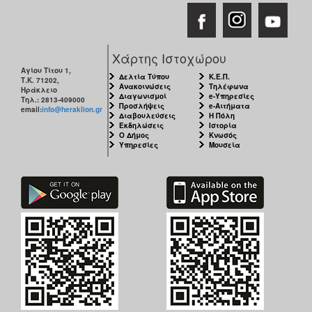
Χάρτης Ιστοχώρου
Αγίου Τίτου 1,
Δελτία Τύπου
Κ.Ε.Π.
Τ.Κ. 71202,
Ανακοινώσεις
Τηλέφωνα
Ηράκλειο
Διαγωνισμοί
e-Υπηρεσίες
Τηλ.: 2813-409000
Προσλήψεις
e-Αιτήματα
email:
info@heraklion.gr
Διαβουλεύσεις
Η Πόλη
Εκδηλώσεις
Ιστορία
Ο Δήμος
Κνωσός
Υπηρεσίες
Μουσεία