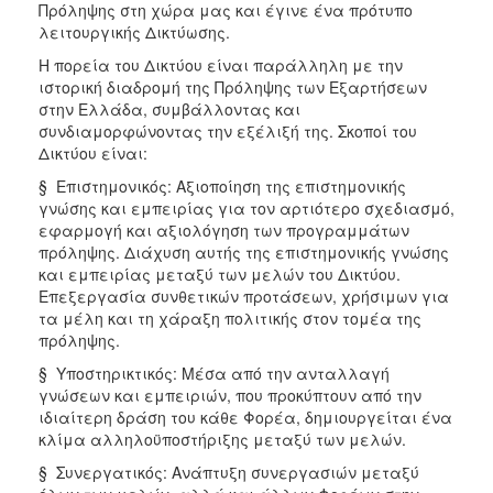
Πρόληψης στη χώρα μας και έγινε ένα πρότυπο
Ξενώνας
λειτουργικής Δικτύωσης.
Φιλοξενίας
Η πορεία του Δικτύου είναι παράλληλη με την
Γυναικών
ιστορική διαδρομή της Πρόληψης των Εξαρτήσεων
Κέντρο
στην Ελλάδα, συμβάλλοντας και
Κοινότητας
συνδιαμορφώνοντας την εξέλιξή της. Σκοποί του
Δικτύου είναι:
Κοινωνικό
Φαρμακείο
§ Επιστημονικός: Αξιοποίηση της επιστημονικής
γνώσης και εμπειρίας για τον αρτιότερο σχεδιασμό,
Κοινωνικό
εφαρμογή και αξιολόγηση των προγραμμάτων
Παντοπωλείο
πρόληψης. Διάχυση αυτής της επιστημονικής γνώσης
Ισότητα
και εμπειρίας μεταξύ των μελών του Δικτύου.
των
Επεξεργασία συνθετικών προτάσεων, χρήσιμων για
Φύλων
τα μέλη και τη χάραξη πολιτικής στον τομέα της
πρόληψης.
Υγεία
§ Υποστηρικτικός: Μέσα από την ανταλλαγή
Αυτόματοι
γνώσεων και εμπειριών, που προκύπτουν από την
Απινιδωτές
ιδιαίτερη δράση του κάθε Φορέα, δημιουργείται ένα
κλίμα αλληλοϋποστήριξης μεταξύ των μελών.
§ Συνεργατικός: Ανάπτυξη συνεργασιών μεταξύ