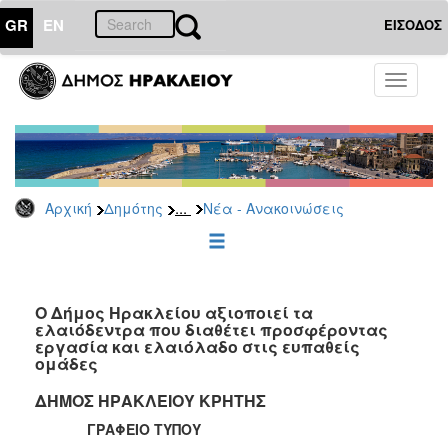
GR
EN
ΕΙΣΟΔΟΣ
ΔΗΜΟΤΗΣ
Toggle
navigati
Κοινωνική
Πολιτική
Νέα
-
Ανακοινώσεις
...
Αρχική
Δημότης
Νέα - Ανακοινώσεις
Επιδόματα
&
Παροχές
για
Ο Δήμος Ηρακλείου αξιοποιεί τα
Οικονομική
ελαιόδεντρα που διαθέτει προσφέροντας
Αδυναμία
εργασία και ελαιόλαδο στις ευπαθείς
&
ομάδες
Φυσικές
Καταστροφές
ΔΗΜΟΣ ΗΡΑΚΛΕΙΟΥ ΚΡΗΤΗΣ
Κέντρα
ΓΡΑΦΕΙΟ ΤΥΠΟΥ
Κοινοτικής