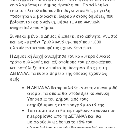
αναλαμβάνει ο Δήμος Ηρακλείου. Παράλληλα,
Ξενώνας
από το ελαιόλαδο που θα συγκεντρωθεί, μεγάλη
Φιλοξενίας
ποσότητα θα μοιραστεί δωρεάν στους δημότες που
Γυναικών
βρίσκονται σε ανάγκη, μέσω των κοινωνικών
υπηρεσιών του Δήμου.
Κέντρο
Κοινότητας
Συγκεκριμένα, ο Δήμος διαθέτει στο ακίνητο, γνωστό
και ως «μετόχι Γρυλλιωνάκη», περίπου 1.300
Κοινωνικό
ελαιόδεντρα που φέτος έχουν βεντέμα.
Φαρμακείο
Η Δημοτική Αρχή αναζήτησε τον καλύτερο δυνατό
Κοινωνικό
τρόπο συλλογής και αξιοποίησης του ελαιοκάρπου
Παντοπωλείο
και κατέληξε στην πρόταση συνεργασίας με τη
Ισότητα
ΔΕΠΑΝΑΛ, τα κύρια σημεία της οποίας έχουν ως
των
εξής:
Φύλων
Η ΔΕΠΑΝΑΛ θα προσλάβει για την συγκομιδή
Υγεία
άτομα, τα οποία θα υποδείξει Κοινωνική
Υπηρεσία του Δήμου, από τους
Αυτόματοι
στηριζόμενους στα προγράμματά της.
Απινιδωτές
Τα άτομα αυτά θα αμειφθούν κανονικά με
ημερομίσθιο από τη ΔΕΠΑΝΑΛ και θα
μοιρασθούν ως bonus το 15% του
ελαιολάδου το οποίο θα παραχθεί από τον