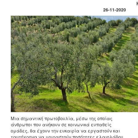
Ηράκλε
Φροντίδας
26-11-2020
(Κ.Α.Π.Η.)
Κέντρα
Δημιουργικής
Απασχόλησης
Παιδιών
(Κ.Δ.Α.Π.)
Κέντρα
Ημερήσιας
Φροντίδας
Ηλικιωμένων
(Κ.Η.Φ.Η.)
Κ.Δ.Α.Π.Α.μεΑ.
Αδειοδότηση
&
Έλεγχος
Βρεφονηπιακών
Μια σημαντική πρωτοβουλία, μέσω της οποίας
Σταθμών
άνθρωποι που ανήκουν σε κοινωνικά ευπαθείς
ομάδες, θα έχουν την ευκαιρία να εργαστούν και
Δημοτικό
ταυτόχρονα να μοιραστούν ποσότητες ελαιολάδου,
Ιατρείο