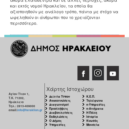
και εκτός νομού Ηρακλείου, τα οποία θα
αξιοποιηθούν με ανάλογο τρόπο, πάντα με στόχο να
ωφεληθούν οι άνθρωποι που το χρειάζονται
περισσότερο.
Χάρτης Ιστοχώρου
Αγίου Τίτου 1,
Δελτία Τύπου
Κ.Ε.Π.
Τ.Κ. 71202,
Ανακοινώσεις
Τηλέφωνα
Ηράκλειο
Διαγωνισμοί
e-Υπηρεσίες
Τηλ.: 2813-409000
Προσλήψεις
e-Αιτήματα
email:
info@heraklion.gr
Διαβουλεύσεις
Η Πόλη
Εκδηλώσεις
Ιστορία
Ο Δήμος
Κνωσός
Υπηρεσίες
Μουσεία