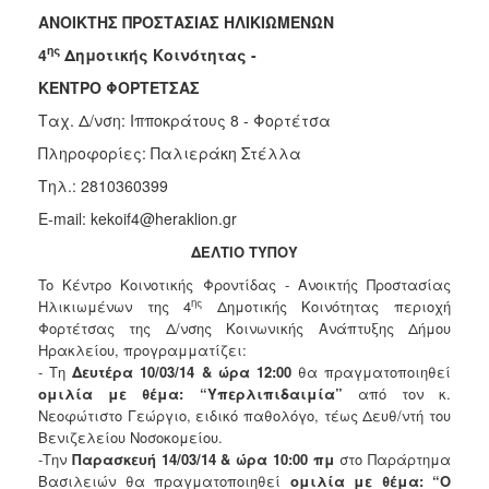
Φροντίδας
ΑΝΟΙΚΤΗΣ ΠΡΟΣΤΑΣΙΑΣ ΗΛΙΚΙΩΜΕΝΩΝ
(Κ.Α.Π.Η.)
ης
4
Δημοτικής Κοινότητας -
Κέντρα
ΚΕΝΤΡΟ ΦΟΡΤΕΤΣΑΣ
Δημιουργικής
Απασχόλησης
Ταχ. Δ/νση: Ιπποκράτους 8 - Φορτέτσα
Παιδιών
Πληροφορίες: Παλιεράκη Στέλλα
(Κ.Δ.Α.Π.)
Τηλ.: 2810360399
Κέντρα
Ημερήσιας
E-mail: kekoif4@heraklion.gr
Φροντίδας
ΔΕΛΤΙΟ ΤΥΠΟΥ
Ηλικιωμένων
(Κ.Η.Φ.Η.)
To Κέντρο Κοινοτικής Φροντίδας - Ανοικτής Προστασίας
ης
Ηλικιωμένων της 4
Δημοτικής Κοινότητας περιοχή
Κ.Δ.Α.Π.Α.μεΑ.
Φορτέτσας της Δ/νσης Κοινωνικής Ανάπτυξης Δήμου
Αδειοδότηση
Ηρακλείου, προγραμματίζει:
&
- Τη
Δευτέρα 10/03/14 & ώρα 12:00
θα πραγματοποιηθεί
Έλεγχος
ομιλία με θέμα: “Υπερλιπιδαιμία”
από τον κ.
Βρεφονηπιακών
Νεοφώτιστο Γεώργιο, ειδικό παθολόγο, τέως Δευθ/ντή του
Σταθμών
Βενιζελείου Νοσοκομείου.
-Την
Παρασκευή 14/03/14 & ώρα 10:00 πμ
στο Παράρτημα
Δημοτικό
Βασιλειών θα πραγματοποιηθεί
ομιλία με θέμα: “Ο
Ιατρείο