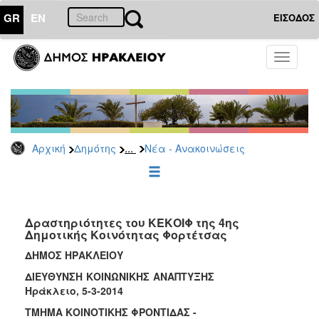
GR
EN
ΕΙΣΟΔΟΣ
ΔΗΜΟΤΗΣ
Toggle
navigati
Κοινωνική
Πολιτική
Νέα
-
Ανακοινώσεις
...
Αρχική
Δημότης
Νέα - Ανακοινώσεις
Επιδόματα
&
Παροχές
για
Δραστηριότητες του ΚΕΚΟΙΦ της 4ης
Οικονομική
Δημοτικής Κοινότητας Φορτέτσας
Αδυναμία
&
ΔΗΜΟΣ ΗΡΑΚΛΕΙΟΥ
Φυσικές
ΔΙΕΥΘΥΝΣΗ ΚΟΙΝΩΝΙΚΗΣ ΑΝΑΠΤΥΞΗΣ
Καταστροφές
Ηράκλειο, 5-3-2014
Κέντρα
ΤΜΗΜΑ ΚΟΙΝΟΤΙΚΗΣ ΦΡΟΝΤΙΔΑΣ -
Κοινοτικής