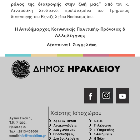
ρόλος της διατροφής στην ζωή μας”
από τον κ.
Ξενώνας
Λιναρδάκη Στυλιανό, προϊστάμενο του Τμήματος
Φιλοξενίας
διατροφής του Βενιζελείου Νοσοκομείου.
Γυναικών
Η Αντιδήμαρχος Κοινωνικής Πολιτικής- Πρόνοιας &
Κέντρο
Αλληλεγγύης
Κοινότητας
Δέσποινα Ι. Συγγελάκη
Κοινωνικό
Φαρμακείο
Κοινωνικό
Παντοπωλείο
Ισότητα
των
Φύλων
Υγεία
Αυτόματοι
Χάρτης Ιστοχώρου
Απινιδωτές
Αγίου Τίτου 1,
Δελτία Τύπου
Κ.Ε.Π.
Τ.Κ. 71202,
Ανακοινώσεις
Τηλέφωνα
Ηράκλειο
Διαγωνισμοί
e-Υπηρεσίες
Τηλ.: 2813-409000
Προσλήψεις
e-Αιτήματα
email:
info@heraklion.gr
Διαβουλεύσεις
Η Πόλη