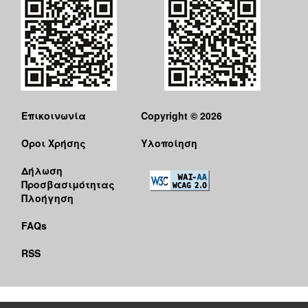
Ξενώνας
Φιλοξενίας
Γυναικών
Κέντρο
Κοινότητας
Κοινωνικό
Φαρμακείο
Επικοινωνία
Copyright © 2026
Κοινωνικό
Όροι Χρήσης
Υλοποίηση
Παντοπωλείο
Ισότητα
Δήλωση
των
Προσβασιμότητας
Φύλων
Πλοήγηση
Υγεία
FAQs
Αυτόματοι
Απινιδωτές
RSS