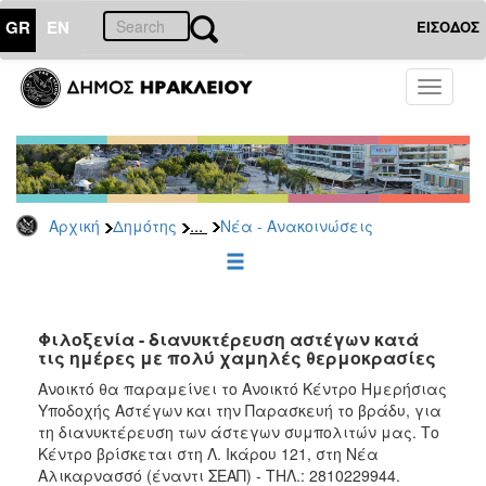
GR
EN
ΕΙΣΟΔΟΣ
ΔΗΜΟΤΗΣ
Toggle
navigati
Κοινωνική
Πολιτική
Νέα
-
Ανακοινώσεις
...
Αρχική
Δημότης
Νέα - Ανακοινώσεις
Επιδόματα
&
Παροχές
για
Φιλοξενία - διανυκτέρευση αστέγων κατά
Οικονομική
τις ημέρες με πολύ χαμηλές θερμοκρασίες
Αδυναμία
&
Ανοικτό θα παραμείνει το Ανοικτό Κέντρο Ημερήσιας
Φυσικές
Υποδοχής Αστέγων και την Παρασκευή το βράδυ, για
Καταστροφές
τη διανυκτέρευση των άστεγων συμπολιτών μας. Το
Κέντρο βρίσκεται στη Λ. Ικάρου 121, στη Νέα
Κέντρα
Αλικαρνασσό (έναντι ΣΕΑΠ) - ΤΗΛ.: 2810229944.
Κοινοτικής