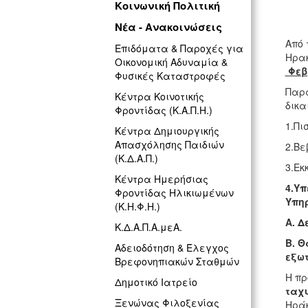
Κοινωνική Πολιτική
Νέα - Ανακοινώσεις
Από 
Επιδόματα & Παροχές για
Ηρακ
Οικονομική Αδυναμία &
Φεβ
Φυσικές Καταστροφές
Παρα
Κέντρα Κοινοτικής
δικα
Φροντίδας (Κ.Α.Π.Η.)
1.Πι
Κέντρα Δημιουργικής
Απασχόλησης Παιδιών
2.Βε
(Κ.Δ.Α.Π.)
3.Εκ
Κέντρα Ημερήσιας
4.Υπ
Φροντίδας Ηλικιωμένων
Υπη
(Κ.Η.Φ.Η.)
Α. 
Κ.Δ.Α.Π.Α.μεΑ.
Β. Θ
Αδειοδότηση & Έλεγχος
εξωτ
Βρεφονηπιακών Σταθμών
Η πρ
Δημοτικό Ιατρείο
ταχ
Ξενώνας Φιλοξενίας
Ηράκ