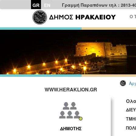
GR
EN
Γραμμή Παραπόνων τηλ : 2813-4
Ο 
Αρχ
WWW.HERAKLION.GR
Ολο
ΔΙΕ
ΤΜΗ
ΠΟΛ
ΔΗΜΟΤΗΣ