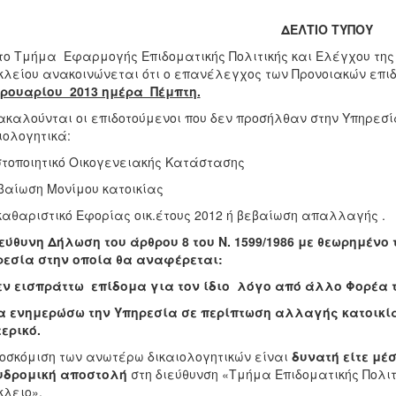
ΔΕΛΤΙΟ ΤΥΠΟΥ
το Τμήμα Εφαρμογής Επιδοματικής Πολιτικής και Ελέγχου της 
λείου ανακοινώνεται ότι ο επανέλεγχος των Προνοιακών επι
ρουαρίου 2013 ημέρα Πέμπτη.
καλούνται οι επιδοτούμενοι που δεν προσήλθαν στην Υπηρεσ
ιολογητικά:
στοποιητικό Οικογενειακής Κατάστασης
βαίωση Μονίμου κατοικίας
καθαριστικό Εφορίας οικ.έτους 2012 ή βεβαίωση απαλλαγής .
εύθυνη Δήλωση του άρθρου 8 του Ν. 1599/1986 με θεωρημέν
ρεσία στην οποία θα αναφέρεται:
Δεν εισπράττω επίδομα για τον ίδιο λόγο από άλλο Φορέα
α ενημερώσω την Υπηρεσία σε περίπτωση αλλαγής κατοικία
ερικό.
οσκόμιση των ανωτέρω δικαιολογητικών είναι
δυνατή είτε μέ
υδρομική αποστολή
στη διεύθυνση «Τμήμα Επιδοματικής Πολιτι
λειο».