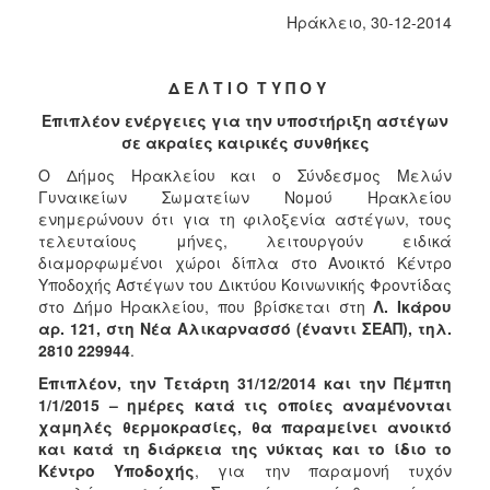
Φροντίδας
Ηράκλειο, 30-12-2014
(Κ.Α.Π.Η.)
Κέντρα
Δ Ε Λ Τ Ι Ο Τ Υ Π Ο Υ
Δημιουργικής
Απασχόλησης
Επιπλέον ενέργειες για την υποστήριξη αστέγων
Παιδιών
σε ακραίες καιρικές συνθήκες
(Κ.Δ.Α.Π.)
Ο Δήμος Ηρακλείου και ο Σύνδεσμος Μελών
Κέντρα
Γυναικείων Σωματείων Νομού Ηρακλείου
Ημερήσιας
ενημερώνουν ότι για τη φιλοξενία αστέγων, τους
Φροντίδας
τελευταίους μήνες, λειτουργούν ειδικά
Ηλικιωμένων
διαμορφωμένοι χώροι δίπλα στο Ανοικτό Κέντρο
(Κ.Η.Φ.Η.)
Υποδοχής Αστέγων του Δικτύου Κοινωνικής Φροντίδας
στο Δήμο Ηρακλείου, που βρίσκεται στη
Λ. Ικάρου
Κ.Δ.Α.Π.Α.μεΑ.
αρ. 121, στη Νέα Αλικαρνασσό (έναντι ΣΕΑΠ), τηλ.
Αδειοδότηση
2810 229944
.
&
Επιπλέον, την Τετάρτη 31/12/2014 και την Πέμπτη
Έλεγχος
1/1/2015 – ημέρες κατά τις οποίες αναμένονται
Βρεφονηπιακών
χαμηλές θερμοκρασίες, θα παραμείνει ανοικτό
Σταθμών
και κατά τη διάρκεια της νύκτας και το ίδιο το
Δημοτικό
Κέντρο Υποδοχής
, για την παραμονή τυχόν
Ιατρείο