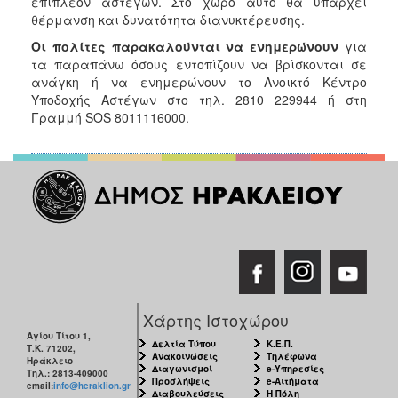
επιπλέον αστέγων. Στο χώρο αυτό θα υπάρχει
θέρμανση και δυνατότητα διανυκτέρευσης.
Ξενώνας
Φιλοξενίας
Οι πολίτες παρακαλούνται να ενημερώνουν
για
Γυναικών
τα παραπάνω όσους εντοπίζουν να βρίσκονται σε
ανάγκη ή να ενημερώνουν το Ανοικτό Κέντρο
Κέντρο
Υποδοχής Αστέγων στο τηλ. 2810 229944 ή στη
Κοινότητας
Γραμμή SOS 8011116000.
Κοινωνικό
Φαρμακείο
Κοινωνικό
Παντοπωλείο
Ισότητα
των
Φύλων
Υγεία
Αυτόματοι
Χάρτης Ιστοχώρου
Απινιδωτές
Αγίου Τίτου 1,
Δελτία Τύπου
Κ.Ε.Π.
Τ.Κ. 71202,
Ανακοινώσεις
Τηλέφωνα
Ηράκλειο
Διαγωνισμοί
e-Υπηρεσίες
Τηλ.: 2813-409000
Προσλήψεις
e-Αιτήματα
email:
info@heraklion.gr
Διαβουλεύσεις
Η Πόλη