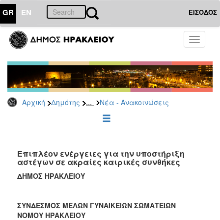
GR
EN
ΕΙΣΟΔΟΣ
ΔΗΜΟΤΗΣ
Toggle
navigati
Κοινωνική
Πολιτική
Νέα
-
Ανακοινώσεις
...
Αρχική
Δημότης
Νέα - Ανακοινώσεις
Επιδόματα
&
Παροχές
για
Επιπλέον ενέργειες για την υποστήριξη
Οικονομική
αστέγων σε ακραίες καιρικές συνθήκες
Αδυναμία
&
ΔΗΜΟΣ ΗΡΑΚΛΕΙΟΥ
Φυσικές
Καταστροφές
ΣΥΝΔΕΣΜΟΣ ΜΕΛΩΝ ΓΥΝΑΙΚΕΙΩΝ ΣΩΜΑΤΕΙΩΝ
Κέντρα
ΝΟΜΟΥ ΗΡΑΚΛΕΙΟΥ
Κοινοτικής