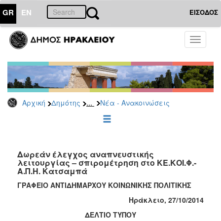
GR
EN
ΕΙΣΟΔΟΣ
ΔΗΜΟΤΗΣ
Toggle
navigati
Κοινωνική
Πολιτική
Νέα
-
Ανακοινώσεις
...
Αρχική
Δημότης
Νέα - Ανακοινώσεις
Επιδόματα
&
Παροχές
για
Δωρεάν έλεγχος αναπνευστικής
Οικονομική
λειτουργίας – σπιρομέτρηση στο ΚΕ.ΚΟΙ.Φ.-
Αδυναμία
Α.Π.Η. Κατσαμπά
&
Φυσικές
ΓΡΑΦΕΙΟ ΑΝΤΙΔΗΜΑΡΧΟΥ ΚΟΙΝΩΝΙΚΗΣ ΠΟΛΙΤΙΚΗΣ
Καταστροφές
Ηράκλειο, 27/10/2014
Κέντρα
ΔΕΛΤΙΟ ΤΥΠΟΥ
Κοινοτικής