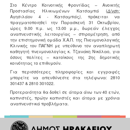
Φροντίδας
Στο Κέντρο Κοινοτικής Φροντίδας – Ανοικτής
(Κ.Α.Π.Η.)
Προστασίας Ηλικιωμένων Κατσαμπά (
Δ/νση:
Αγησιλάου 4 - Κατσαμπάς
),
πρόκειται να
Κέντρα
πραγματοποιηθεί την Παρασκευή 31 Οκτωβρίου,
Δημιουργικής
ώρες 9.00 π.μ. ως 13.00 μ.μ., δωρεάν έλεγχος
Απασχόλησης
αναπνευστικής λειτουργίας – σπιρομέτρηση, από
Παιδιών
την επιστημονική ομάδα Χ.Α.Π. της Πνευμονολογικής
(Κ.Δ.Α.Π.)
Κλινικής του ΠΑΓΝΗ με υπεύθυνο τον αναπληρωτή
Κέντρα
καθηγητή πνευμονολογίας κ. Τζανάκη Νικόλαο, για
Ημερήσιας
όσους πολίτες – κατοίκους της 2ης δημοτικής
Φροντίδας
κοινότητας το επιθυμούν.
Ηλικιωμένων
Για περισσότερες πληροφορίες και εγγραφές
(Κ.Η.Φ.Η.)
μπορείτε να απευθύνεστε στα τηλέφωνα: 2810
Κ.Δ.Α.Π.Α.μεΑ.
301437 & 2810 301022.
Αδειοδότηση
Προτεραιότητα θα δοθεί σε άτομα άνω των 40 ετών,
&
καπνιστές, πρώην καπνιστές και άτομα με χρόνια
Έλεγχος
αναπνευστικά προβλήματα.
Βρεφονηπιακών
Σταθμών
Δημοτικό
Ιατρείο