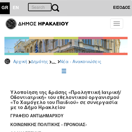
GR
EN
ΕΙΣΟΔΟΣ
ΔΗΜΟΤΗΣ
Toggle
navigati
Κοινωνική
Πολιτική
Νέα
-
Ανακοινώσεις
...
Αρχική
Δημότης
Νέα - Ανακοινώσεις
Επιδόματα
&
Παροχές
για
Υλοποίηση της δράσης «Προληπτική Ιατρική/
Οικονομική
Οδοντιατρική» του εθελοντικού οργανισμού
Αδυναμία
«Το Χαμόγελο του Παιδιού» σε συνεργασία
&
με το Δήμο Ηρακλείου
Φυσικές
ΓΡΑΦΕΙΟ ΑΝΤΙΔΗΜΑΡΧΟΥ
Καταστροφές
ΚΟΙΝΩΝΙΚΗΣ ΠΟΛΙΤΙΚΗΣ - ΠΡΟΝΟΙΑΣ-
Κέντρα
Κοινοτικής