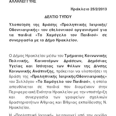
ΑΛΛΗΛΕΓΓΥΗΣ
Φροντίδας
Ηράκλειο 25/2/2013
(Κ.Α.Π.Η.)
ΔΕΛΤΙΟ ΤΥΠΟΥ
Κέντρα
Δημιουργικής
Υλοποίηση της δράσης «Προληπτικής Ιατρικής/
Απασχόλησης
Οδοντιατρικής» του εθελοντικού οργανισμού για
Παιδιών
τα παιδιά «Το Χαμόγελο του Παιδιού» σε
(Κ.Δ.Α.Π.)
συνεργασία με το Δήμο Ηρακλείου.
Κέντρα
Ημερήσιας
Ο Δήμος Ηρακλείου μέσω του
Τμήματος Κοινωνικής
Φροντίδας
Πολιτικής, Καινοτόμων Δράσεων, Δημόσιας
Ηλικιωμένων
Υγείας και Ισότητας των Φύλων της Δ/νσης
(Κ.Η.Φ.Η.)
Κοινωνικής Ανάπτυξης
, πρόκειται να υλοποιήσει τη
Κ.Δ.Α.Π.Α.μεΑ.
δράση της
«Προληπτικής Ιατρικής/Οδοντιατρικής»
του Συλλόγου
«Το Χαμόγελο του Παιδιού»
, η οποία
Αδειοδότηση
απευθύνεται σε παιδιά που διαμένουν στην
&
Περιφερειακή Ενότητα Ηρακλείου με την υποστήριξη
Έλεγχος
και συνεργασία των γραφείων σχολικών
Βρεφονηπιακών
δραστηριοτήτων Α/θμιας και Β/θμιας εκπαίδευσης Ν.
Σταθμών
Ηρακλείου.
Δημοτικό
Η «Προληπτική Ιατρική» λειτουργεί υπό την αιγίδα
Ιατρείο