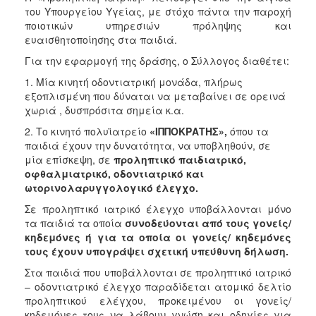
του Υπουργείου Υγείας, με στόχο πάντα την παροχή
Ξενώνας
ποιοτικών υπηρεσιών πρόληψης και
Φιλοξενίας
ευαισθητοποίησης στα παιδιά.
Γυναικών
Για την εφαρμογή της δράσης, ο Σύλλογος διαθέτει:
Κέντρο
1. Μία κινητή οδοντιατρική μονάδα, πλήρως
Κοινότητας
εξοπλισμένη που δύναται να μεταβαίνει σε ορεινά
Κοινωνικό
χωριά , δυσπρόσιτα σημεία κ.α.
Φαρμακείο
2. Το κινητό πολυϊατρείο
«ΙΠΠΟΚΡΑΤΗΣ»,
όπου τα
Κοινωνικό
παιδιά έχουν την δυνατότητα, να υποβληθούν, σε
Παντοπωλείο
μία επίσκεψη, σε
προληπτικό παιδιατρικό,
οφθαλμιατρικό, οδοντιατρικό και
Ισότητα
ωτορινολαρυγγολογικό έλεγχο.
των
Φύλων
Σε προληπτικό ιατρικό έλεγχο υποβάλλονται μόνο
τα παιδιά τα οποία
συνοδεύονται από τους γονείς/
Υγεία
κηδεμόνες ή για τα οποία οι γονείς/ κηδεμόνες
Αυτόματοι
τους έχουν υπογράψει σχετική υπεύθυνη δήλωση.
Απινιδωτές
Στα παιδιά που υποβάλλονται σε προληπτικό ιατρικό
– οδοντιατρικό έλεγχο παραδίδεται ατομικό δελτίο
προληπτικού ελέγχου, προκειμένου οι γονείς/
κηδεμόνες τους να λάβουν γνώση και οδηγίες για