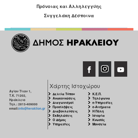
Πρόνοιας και Αλληλεγγύης
Συγγελάκη Δέσποινα
Χάρτης Ιστοχώρου
Αγίου Τίτου 1,
Δελτία Τύπου
Κ.Ε.Π.
Τ.Κ. 71202,
Ανακοινώσεις
Τηλέφωνα
Ηράκλειο
Διαγωνισμοί
e-Υπηρεσίες
Τηλ.: 2813-409000
Προσλήψεις
e-Αιτήματα
email:
info@heraklion.gr
Διαβουλεύσεις
Η Πόλη
Εκδηλώσεις
Ιστορία
Ο Δήμος
Κνωσός
Υπηρεσίες
Μουσεία