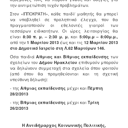
ΕΠΙΚΑΙΡΟΤΗΤΑ
την αντιμετώπιση τυχόν προβλημάτων.
Στον «ΙΠΠΟΚΡΑΤΗ», κάθε παιδί/ μαθητής θα μπορεί
ΕΠΙΣΚΕΠΤΗΣ
να υποβληθεί σε προληπτικό έλεγχο, που θα
πραγματοποιούν οι εθελοντές γιατροί των
ΗΡΑΚΛΕΙΟ
τεσσάρων ειδικοτήτων. Οι ώρες λειτουργίας θα
ΓΙΑ...
είναι
8:30 π. μ. – 2:30 μ. μ.
και
5:00μ.μ – 8:00μ.μ.,
από την
1 Μαρτίου 2013
έως και τις
12 Μαρτίου 2013
στο Δημοτικό Ιατρείο στη Λ.62 Μαρτύρων 146.
Όσα παιδιά
Α/θμιας και Β/θμιας εκπαίδευσης
των
σχολείων του
Δήμου Ηρακλείου
επιθυμούν μπορούν
να δηλώνουν συμμετοχή στα σχολεία όπου φοιτούν
(από όπου θα προμηθεύονται και τη σχετική
υπεύθυνη δήλωση):
- της
Α/θμιας εκπαίδευσης
μέχρι και
Πέμπτη
28/2/2013
- της
Β/θμιας εκπαίδευσης
μέχρι και
Τρίτη
26/2/2013
Η Αντιδήμαρχος Κοινωνικής Πολιτικής,