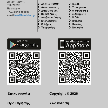
Αγίου Τίτου 1,
ΕΠΙΚΑΙΡΟΤΗΤΑ
Δελτία Τύπου
Κ.Ε.Π.
Τ.Κ. 71202,
Ανακοινώσεις
Τηλέφωνα
Ηράκλειο
Διαγωνισμοί
e-Υπηρεσίες
Τηλ.: 2813-409000
Προσλήψεις
e-Αιτήματα
ΕΠΙΣΚΕΠΤΗΣ
email:
info@heraklion.gr
Διαβουλεύσεις
Η Πόλη
Εκδηλώσεις
Ιστορία
Ο Δήμος
Κνωσός
ΗΡΑΚΛΕΙΟ
Υπηρεσίες
Μουσεία
ΓΙΑ...
Επικοινωνία
Copyright © 2026
Όροι Χρήσης
Υλοποίηση