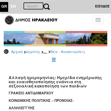
GR
EN
ΕΙΣΟΔΟΣ
ΔΗΜΟΤΗΣ
Toggle
navigati
Κοινωνική
Πολιτική
Νέα
-
Ανακοινώσεις
...
Αρχική
Δημότης
Νέα - Ανακοινώσεις
Επιδόματα
&
Παροχές
για
Αλλαγή ημερομηνίας: Ημερίδα ενημέρωσης
Οικονομική
και ευαισθητοποίησης ενάντια στη
Αδυναμία
σεξουαλική κακοποίηση των παιδιών
&
Φυσικές
ΓΡΑΦΕΙΟ ΑΝΤΙΔΗΜΑΡΧΟΥ
Καταστροφές
ΚΟΙΝΩΝΙΚΗΣ ΠΟΛΙΤΙΚΗΣ – ΠΡΟΝΟΙΑΣ-
Κέντρα
ΑΛΛΗΛΕΓΓΥΗΣ
Κοινοτικής