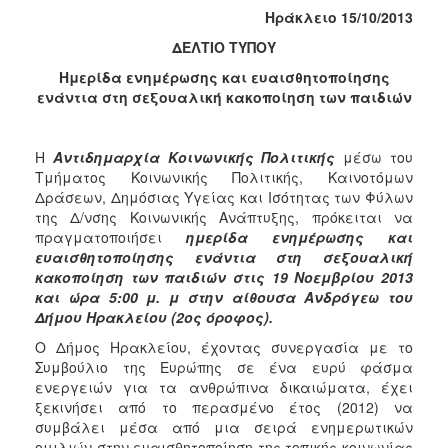
Φροντίδας
Ηράκλειο 1
5
/10/2013
(Κ.Α.Π.Η.)
ΔΕΛΤΙΟ ΤΥΠΟΥ
Κέντρα
Ημερίδα ενημέρωσης και ευαισθητοποίησης
Δημιουργικής
ενάντια στη σεξουαλική κακοποίηση των παιδιών
Απασχόλησης
Παιδιών
(Κ.Δ.Α.Π.)
Η
Αντιδημαρχία Κοινωνικής Πολιτικής
μέσω του
Κέντρα
Τμήματος Κοινωνικής Πολιτικής, Καινοτόμων
Ημερήσιας
Δράσεων, Δημόσιας Υγείας και Ισότητας των Φύλων
Φροντίδας
της Δ/νσης Κοινωνικής Ανάπτυξης, πρόκειται να
Ηλικιωμένων
πραγματοποιήσει
ημερίδα ενημέρωσης και
(Κ.Η.Φ.Η.)
ευαισθητοποίησης ενάντια στη σεξουαλική
κακοποίηση των παιδιών στις 19 Νοεμβρίου 2013
Κ.Δ.Α.Π.Α.μεΑ.
και ώρα 5:00 μ. μ στην αίθουσα Ανδρόγεω του
Αδειοδότηση
Δήμου Ηρακλείου (2ος όροφος).
&
Ο Δήμος Ηρακλείου, έχοντας συνεργασία με το
Έλεγχος
Συμβούλιο της Ευρώπης σε ένα ευρύ φάσμα
Βρεφονηπιακών
ενεργειών για τα ανθρώπινα δικαιώματα, έχει
Σταθμών
ξεκινήσει από το περασμένο έτος (2012) να
Δημοτικό
συμβάλει μέσα από μια σειρά ενημερωτικών
Ιατρείο
ομιλιών στην ευαισθητοποίηση της τοπικής κοινωνίας