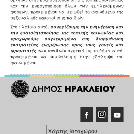
και την ενεργοποίηση όλων των εμπλεκόμενων
Ξενώνας
φορέων, προκειμένου να μειωθεί το φαινόμενο της
Φιλοξενίας
σεξουαλικής κακοποίησης παιδιών.
Γυναικών
Στο πλαίσιο αυτό,
συνεχίζουμε την ενημέρωση και
Κέντρο
την ευαισθητοποίηση της τοπικής κοινωνίας και
Κοινότητας
προχωρούμε συγκεκριμένα στη διοργάνωση
Κοινωνικό
εκστρατείας ενημέρωσης
προς τους γονείς και
Φαρμακείο
φροντιστές των παιδιών
σχετικά με το θέμα αυτό,
προκειμένου να συμβάλουμε στην εξάλειψη του
Κοινωνικό
φαινομένου.
Παντοπωλείο
Ισότητα
των
Φύλων
Υγεία
Αυτόματοι
Απινιδωτές
Χάρτης Ιστοχώρου