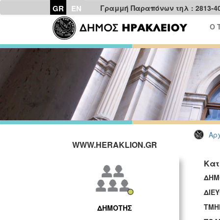
GR
EN
Γραμμή Παραπόνων τηλ : 2813-4
Ο 
Αρχ
WWW.HERAKLION.GR
Κατ
ΔΗ
ΔΙΕ
ΤΜΗ
ΔΗΜΟΤΗΣ