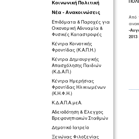
ΠΟΛ
Κοινωνική Πολιτική
Νέα - Ανακοινώσεις
Από 
Επιδόματα & Παροχές για
ανακ
Οικονομική Αδυναμία &
-Αυγ
Φυσικές Καταστροφές
2013
Κέντρα Κοινοτικής
Φροντίδας (Κ.Α.Π.Η.)
Κέντρα Δημιουργικής
Απασχόλησης Παιδιών
(Κ.Δ.Α.Π.)
Κέντρα Ημερήσιας
Φροντίδας Ηλικιωμένων
(Κ.Η.Φ.Η.)
Κ.Δ.Α.Π.Α.μεΑ.
Αδειοδότηση & Έλεγχος
Βρεφονηπιακών Σταθμών
Δημοτικό Ιατρείο
Ξενώνας Φιλοξενίας